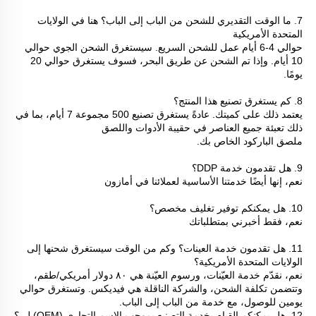
7. ما الوقت التقديري للشحن من الباب إلى الباب؟ هنا في الولايات 
المتحدة الأمريكية 
حوالي 4-6 أيام عمل للشحن السريع. سيستغرق الشحن الجوي حوالي 
10 أيام. وإذا تم الشحن عن طريق البحر، فسوف يستغرق حوالي 20 
يومًا. 
8. كم يستغرق تصنيع هذا المنتج؟ 
يعتمد ذلك على كميتك. عادةً يستغرق تصنيع 500 مجموعة 7 أيام، بما في 
ذلك تعبئة جميع العناصر في حقيبة الأدوات واللصق 
ملصق الباركود الخاص بك. 
9. هل تقدمون خدمة DDP؟ 
نعم، إنها أيضًا خدمتنا الأساسية لعملائنا في أمازون 
10. هل يمكنكم توفير تغليف مخصص؟ 
نعم، فقط أخبرني بمتطلباتك 
11. هل تقدمون خدمة العينات؟ وكم من الوقت سيستغرق شحنها إلى 
الولايات المتحدة الأمريكية؟ 
نعم، نقدّم خدمة العيّنات، ورسوم العيّنة هي ٨٠ دولار أمريكي/طقم، 
وتتضمن تكلفة الشحن، والشركة الناقلة هي فيديكس. وتستغرق حوالي 
يومين للوصول، مع خدمة من الباب إلى الباب. 
12. هل يمكنكم القيام بخدمة التصنيع بموجب الاسم التجاري (OEM) لي؟ 