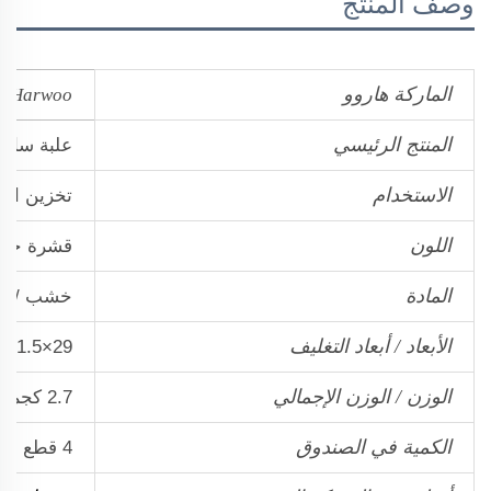
وصف المنتج
الماركة هاروو
Harwoo
المنتج الرئيسي
علبة ساع
الاستخدام
تخزين ال
اللون
قشرة خشب
المادة
خشب / خ
الأبعاد / أبعاد التغليف
29×21.5×16 سم / 35.5×27×24 سم
الوزن / الوزن الإجمالي
2.7 كجم / 3.1 كجم
الكمية في الصندوق
4 قطع