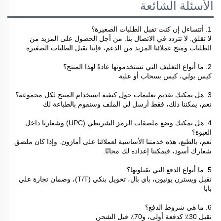
الأسئلة الشائعة
1. أتتساءل إن كنت تقبل الطلبات الصغيرة؟ 
لا تقلق. لا تتردد في الاتصال بنا. من أجل الحصول على المزيد من 
الطلبات ومنح عملائنا المزيد من الدعم، فإننا نقبل الطلبات الصغيرة. 
2. ما أنواع التغليف التي تستخدمونها عادةً لهذا المنتج؟ 
كيس بولي، كيس بسحاب أو علبة 
3. هل يمكنك تقديم تعليمات حول كيفية استخدام المنتج لكل مجموعة؟ 
نعم، يمكننا ذلك، فقط أرسل لي الملف وسنقوم بالطباعة لك 
4. هل يمكنك وضع ملصقات الرمز الشريطي (UPC) وشعارنا داخل 
العبوة؟ 
نعم، بالطبع، هذه خدمتنا الأساسية لعملائنا على أمازون. وإذا كان ملصق 
شعارك أسود، فيمكننا إعداده لك مجانًا. 
5. ما أنواع الدفع التي تقبلونها؟ 
نقبل ويسترن يونيون، باي بال، تحويل بنكي (T/T)، وضمان تجارة علي 
بابا 
6. ما هي شروط الدفع؟ 
نقبل 30٪ كدفعة أولى، و70٪ قبل الشحن 