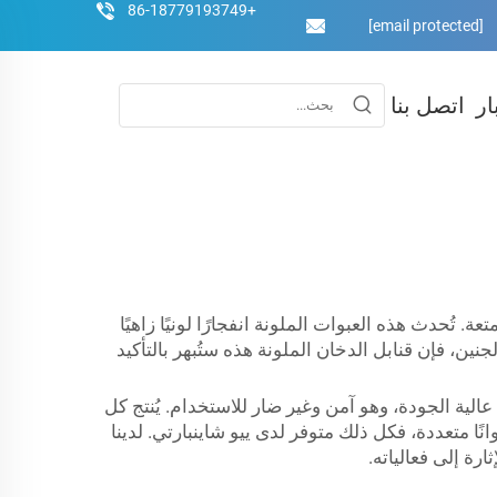
+86-18779193749
[email protected]
ار
اتصل بنا
ُحدث هذه العبوات الملونة انفجارًا لونيًا زاهيًا
ن، فإن قنابل الدخان الملونة هذه ستُبهر بالتأكيد
الية الجودة، وهو آمن وغير ضار للاستخدام. يُنتج كل
انًا متعددة، فكل ذلك متوفر لدى ييو شاينبارتي. لدينا
ة إلى فعالياته.