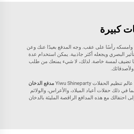
ات كبيرة
 وامسكه رأسًا على عقب. وجه المدفع بعيدًا عنك وعن
أثير البصري ويجعله أكثر جاذبية. يمكن استخدام عدة
مًا ما تضيف لمسة خاصة. لذلك، لا شيء يمنعك من طلب
ولأصدقائك.
حفلات Yiwu Shineparty
مدفع الدخان
 في ذلك حفلات أعياد الميلاد، والأعراس، والولائم
 احتفالك مع هذه المدافع الراقصة المليئة بالدخان