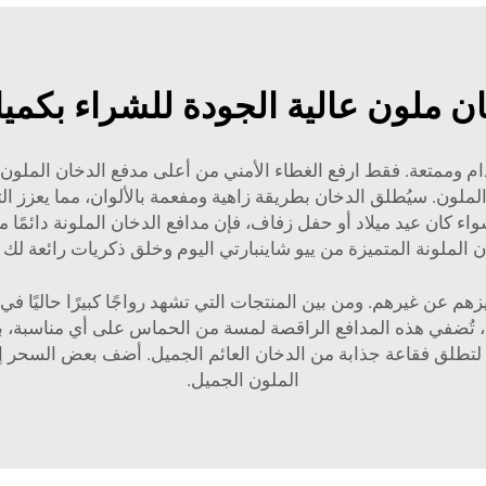
ن ملون عالية الجودة للشراء بكمي
ام وممتعة. فقط ارفع الغطاء الأمني من أعلى مدفع الدخان الملون
لملون. سيُطلق الدخان بطريقة زاهية ومفعمة بالألوان، مما يعزز الت
 سواء كان عيد ميلاد أو حفل زفاف، فإن مدافع الدخان الملونة دائ
ن الملونة المتميزة من ييو شاينبارتي اليوم وخلق ذكريات رائعة لك 
رهم. ومن بين المنتجات التي تشهد رواجًا كبيرًا حاليًا في عالم تنظيم ال
ة، تُضفي هذه المدافع الراقصة لمسة من الحماس على أي مناسبة، بما
تطلق فقاعة جذابة من الدخان العائم الجميل. أضف بعض السحر إلى
الملون الجميل.