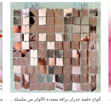
 الجنين ذكر أم أنثى، قاذفة دخان بالمسحوق، قنبلة دخانية للإعلان عن نوع الجنين
ألواح خلفية جدران براقة متعددة الألوان من سلسلة لمعان، ديكور زفاف، ديكور جدران براقة متعددة الألوان لحفلات الزفاف