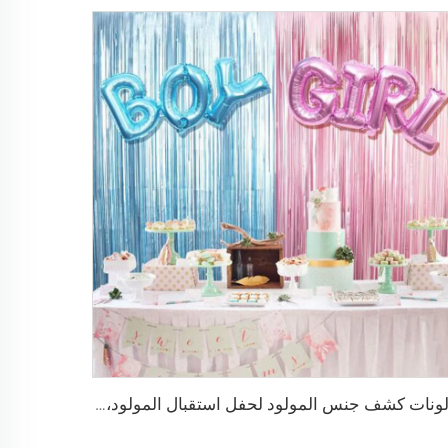
بالونات كشف جنس المولود لحفل استقبال المولود، وستائر من الفويل، وإمدادات ديكور