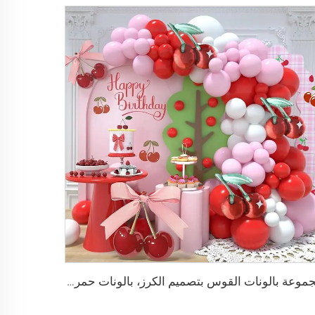
مجموعة بالونات القوس بتصميم الكرز، بالونات حمراء ووردية وبيضاء مع بالونات كرتونية على شكل كرز، زينة لحفلات استقبال المولود أو الحفلات ذات الطابع التوت