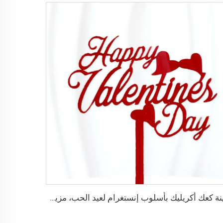
زينة كعك أكريليك بأسلوب إنستغرام لعيد الحب، مزين كعكة أكريليك للخبز بمناسبة عيد الحب