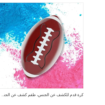
كرة قدم للكشف عن الجنس، طقم كشف عن الجنس على شكل كرة رجبي مع بودرة زرقاء ووردية، كرة منفجرة للذكور أو الإناث، حفل استقبال للمواليد