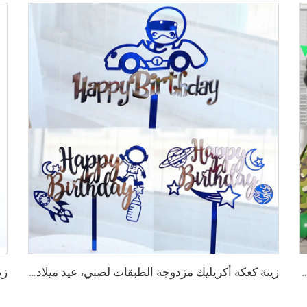
لاد، بالونات باللون الأسود والأخضر، للحفلات وأعياد ميلاد الأطفال، للموردين
زينة كعكة أكريليك مزدوجة الطبقات لصبي، عيد ميلاد سعيد، مُزيّن كعكة فضاء لأكريليك