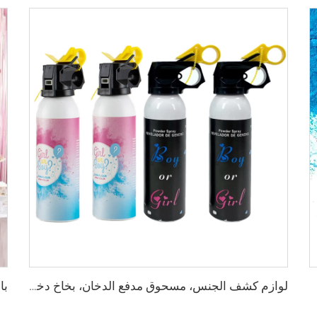
لوازم كشف الجنس، مسحوق مدفع الدخان، بخاخ دخان، بندقية تحية نارية، ألعاب نارية، قنابل حفل