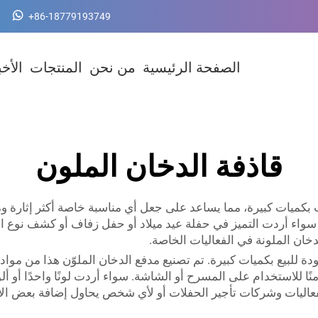
+86-18779193749
الصفحة الرئيسية
من نحن
المنتجات
الأخب
قاذفة الدخان الملون
يات كبيرة، مما يساعد على جعل أي مناسبة خاصة أكثر إثارة ومتعة. ت
واء أردت التميز في حفلة عيد ميلاد أو حفل زفاف أو كشف نوع الجني
خان الملونة في الفعاليات الخاصة.
ة للبيع بكميات كبيرة. تم تصنيع مدفع الدخان الملوّن هذا من مواد ع
آمنًا للاستخدام على المسرح أو الشاشة. سواء أردت لونًا واحدًا أو ألو
ليات وشركات تأجير الحفلات أو لأي شخص يحاول إضافة بعض الإثار