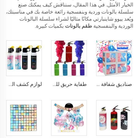
الخيار الأمثل. في هذا المقال، سنناقش كيف يمكنك صنع
سلسلة بالونات وردية وبنفسجية رائعة خاصة بك في مناسبتك،
ويُعد ييوو شاينبارتي مكانًا مثاليًا لشراء سلسلة البالونات
الوردية والبنفسجية
طقم بالونات
بكميات كبيرة.
صناديق شفافة لإظهار نوع الجنين تتضمن 32 بالونًا، مثالية لتزيين حفلات استقبال المولود سواء كان ولدًا أو بنتًا
طفاية حريق للتسلية بلون وردي (Pink Blaster) لكشف جنس المواليد الإناث فقط، ديكورات لحفلات كشف جنس الطفل
لوازم كشف الجنس، مسحوق مدفع الدخان، بخاخ دخان، بندقية تحية نارية، ألعاب نارية، قنابل حفل