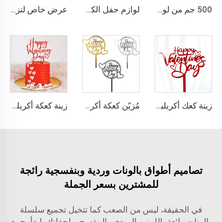
500 جم من لوازم حفل كشف الجنس مع زجاجات بخاخ مسحوق، طفاية حريق بالمسحوق، أدوات حفل بخاخ
لوازم حفل الكشف عن الجنس طقم ديكور بالونات ديكور الحفل بنر طفل أو طفلة أدوات تصوير
عرض خاص لتزيين خلفيات الزفاف، خلفية بإشارة لامعة، لوحة جدار براقة متلألئة مناسبة للحفلات
زينة كعك أكريليك بأسلوب إنستغرام لعيد الحب، مزين كعكة أكريليك للخبز بمناسبة عيد الحب
مُزيّن كعكة أكريليك ليوم عيد الحب، زينة كعكة حفلة عيد الحب السعيد
زينة كعكة أكريليك بمناسبة عيد الحب، تزيين كعكة أكريليك لعيد الحب
تصاميم أطواق بالونات وردية وبنفسجية رائجة
للمشترين بسعر الجملة
في الحقيقة، ليس من الصعب كما تتخيل تجميع سلسلة
بالونات رائعة باللونين الوردي والبنفسجي لحفلتك. ابدأ بجمع