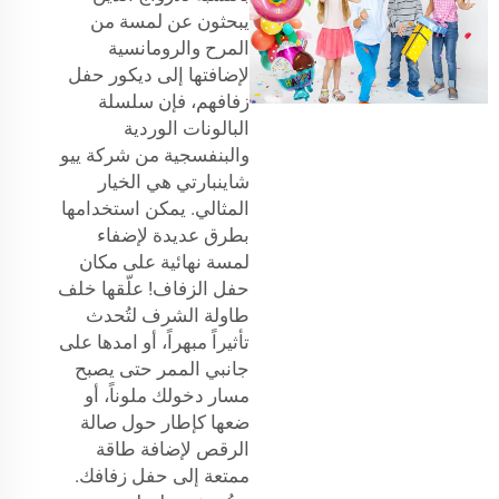
يبحثون عن لمسة من
المرح والرومانسية
لإضافتها إلى ديكور حفل
زفافهم، فإن سلسلة
البالونات الوردية
والبنفسجية من شركة ييو
شاينبارتي هي الخيار
المثالي. يمكن استخدامها
بطرق عديدة لإضفاء
لمسة نهائية على مكان
حفل الزفاف! علّقها خلف
طاولة الشرف لتُحدث
تأثيراً مبهراً، أو امدها على
جانبي الممر حتى يصبح
مسار دخولك ملوناً، أو
ضعها كإطار حول صالة
الرقص لإضافة طاقة
ممتعة إلى حفل زفافك.