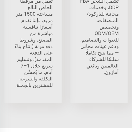
تشمل الشحن FBA
تعمل من مرفقنا
DDP، وخدمات
الخاص البالغ
مجانية للباركود/
مساحته 1500 متر
الملصقات،
مربع، فإننا نقدم
وتخصيص
أسعارًا تنافسية
ODM/OEM
مباشرة من
للعبوات والتصاميم،
المصنع، وشروط
ودعم عينات مجاني
دفع مرنة (إنتاج بناءً
— مما يتيح تكاملًا
على الدفعة
سلسًا للشركاء
المقدمة)، وتسليم
العالميين وبائعي
سريع خلال 1–7
أمازون.
أيام، ما يُحسِّن
التكلفة والسرعة
للمشترين بالجملة.