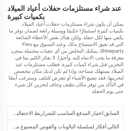
عند شراء مستلزمات حفلات أعياد الميلاد
بكميات كبيرة
يمكن أن يكون شراء مستلزمات حفلات أعياد الميلاد
بكميات كبيرة استثمارًا حكيمًا ووسيلة رائعة لضمان توفر ما
يكفي منها لكل حفلة. ولكن هناك بعض الأخطاء الشائعة
التي قد تعيق الاستمتاع بذلك. وعند التسوق مع Yiwu
Shineparty، يمكنك التخلص من أي عقبات محتملة بمجرد
معرفة ما يجب الانتباه إليه. وأخيرًا، لا يفكر الكثير منا في
التخزين قبل شراء كميات كبيرة. فطلب مستلزمات عيد
الميلاد يستهلك مساحة، وإذا لم تكن لديك مكان مخصص
لتخزينها، فقد تضيع الأشياء أو تتعرض للتلف. وسترغب أيضًا
في التأكد من توفر مكان نظيف وجاف لتخزين كل شيء
حتى يوم الحفلة.
السابق:
اختيار المدفع المناسب للشراريط الاحتفالية للاحتفال الخاص بك
التالي:
أفكار لسلسلة البالونات والقوس المصنوع من البالونات لحفلات الكشف عن نوع الجنين