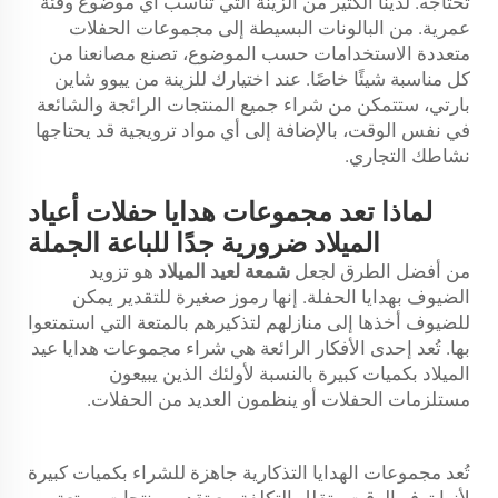
تحتاجه. لدينا الكثير من الزينة التي تناسب أي موضوع وفئة
عمرية. من البالونات البسيطة إلى مجموعات الحفلات
متعددة الاستخدامات حسب الموضوع، تصنع مصانعنا من
كل مناسبة شيئًا خاصًا. عند اختيارك للزينة من ييوو شاين
بارتي، ستتمكن من شراء جميع المنتجات الرائجة والشائعة
في نفس الوقت، بالإضافة إلى أي مواد ترويجية قد يحتاجها
نشاطك التجاري.
لماذا تعد مجموعات هدايا حفلات أعياد
الميلاد ضرورية جدًا للباعة الجملة
من أفضل الطرق لجعل
شمعة لعيد الميلاد
هو تزويد
الضيوف بهدايا الحفلة. إنها رموز صغيرة للتقدير يمكن
للضيوف أخذها إلى منازلهم لتذكيرهم بالمتعة التي استمتعوا
بها. تُعد إحدى الأفكار الرائعة هي شراء مجموعات هدايا عيد
الميلاد بكميات كبيرة بالنسبة لأولئك الذين يبيعون
مستلزمات الحفلات أو ينظمون العديد من الحفلات.
تُعد مجموعات الهدايا التذكارية جاهزة للشراء بكميات كبيرة
لأنها توفر الوقت وتقلل التكلفة مع تقديم منتجات ممتعة