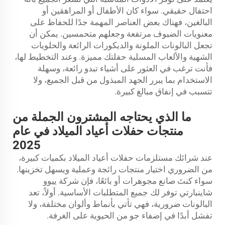
احتفال حقيقي. سواء كان الأطفال أو المراهقين أو
البالغين، فهناك بعض العناصر المهمة جدًا للحفاظ على
معنويات الضيوف مرتفعة وجعلهم متحمسين. يمكن أن
تجعل البالونات الملونة والديكورات الرائعة والحلويات
الشهية والألعاب المسلية حفلتك مميزة. وعند التخطيط لها،
فأنت ترغب في العثور على أشياء تبدو رائعة، وسهلة
الاستخدام بما يبرر الجهد المبذول من قبل الجميع، ولا
تتسبب في إنفاق مبالغ كبيرة.
ما الذي يحتاجه المشترون الجملة من
منتجات حفلات أعياد الميلاد في عام
2025
عند شرائك مستلزمات حفلات أعياد الميلاد بكميات كبيرة،
من الضروري اختيار منتجات رائجة وعملية ويسهل تخزينها.
سواء كنتَ صانع مجوهرات أو بائعًا، فإن شركة ييوو
شاينبارتي توفر لك جميع المتطلبات الأساسية. أولاً، تعد
البالونات ضرورية، فهي تأتي بأنماط وألوان مختلفة، ولا
تفشل أبدًا في إضفاء جو من الحيوية على الغرفة.