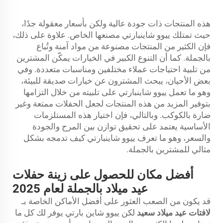
هذه المنتجات ذات جودة عالية ولكن بأسعار معقولة جدًا،
حيث تمتلك ييوو شاينبارتي مصنعها الخاص. علاوة على ذلك،
فإن الكثير من المنتجات مصنوعة من مواد آمنة وتُباع
بالجملة. كما أن التنوع الكبير في الخيارات يمكّن المشترين
من تلبية احتياجات عملاء مختلفين ومناسبات متعددة. وفي
بعض الأحيان، يبحث المشترون عن خيارات صديقة للبيئة،
وهو ما تعمل ييوو شاينبارتي على تلبيته من خلال التزامها
بتوفير المزيد من هذه المنتجات لجعل الحفلات ممتعة وغير
ضارة بالكوكب. وبالتالي، فإن اختيار هذه المستلزمات
الأساسية يعتمد على تحقيق توازن بين المرح والجودة
والسعر، وهو ما تعرف ييوو شاينبارتي كيف تدمجه بشكل
مثالي للمشترين بالجملة.
أفضل مكان للحصول على زينة حفلات
عيد ميلاد بالجملة لعام 2025
قد يكون من الصعب العثور على أفضل الأماكن الخاصة بـ
لافتات عيد ميلاد سعيد
لكن ييوو شاين بارتي يوفر لك كل ما