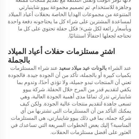
وجاهزة للاستخدام. تم تصميم مجموعة ييوو شاينبارتي
المتنوعة من مجموعات الهدايا الخاصة بحفلات أعياد الميلاد
لمساعدة المشترين على شراء كل ما يحتاجونه دفعة واحدة
وبأسعار رائعة لكل شيء؛ فكل حفلة تحتوي على كل ما
تحتاجه لجعلها احتفالًا استثنائيًا.
اشترِ مستلزمات حفلات أعياد الميلاد
بالجملة
عند الشراء
بالونات عيد ميلاد سعيد
عند شراء المستلزمات
بكميات كبيرة أو بالجملة، تأكد من أن الجودة جيدة. فالجودة
تعني أن المنتجات تبدو جميلة، ولا تؤذي أحدًا، وتدوم بما
يكفي لتقديم قدر من المرح خلال الحفلة. شركة ييوو
شاينبارتي تدرك تمامًا مدى أهمية الجودة العالية، وهي
تسعى جاهدة لتقديم منتجات عالية الجودة. ولكن كيف
يمكنك التأكد من أن المستلزمات التي تشترىها من أي
شركة جملة، بما في ذلك ييوو شاينبارتي، هي المستلزمات
المناسبة؟ إليك بعض الخطوات السريعة التي تساعدك في
العثور على أفضل مستلزمات الحفلات.