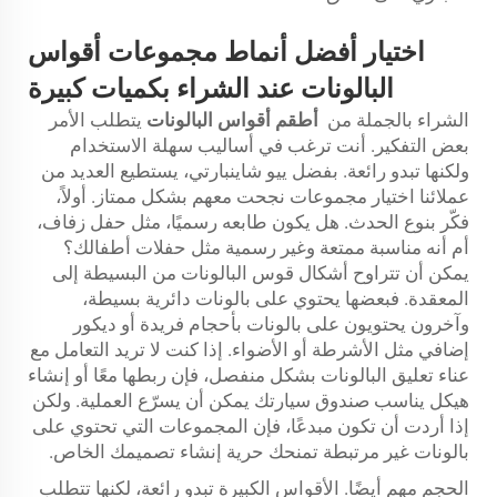
اختيار أفضل أنماط مجموعات أقواس
البالونات عند الشراء بكميات كبيرة
الشراء بالجملة من
أطقم أقواس البالونات
يتطلب الأمر
بعض التفكير. أنت ترغب في أساليب سهلة الاستخدام
ولكنها تبدو رائعة. بفضل ييو شاينبارتي، يستطيع العديد من
عملائنا اختيار مجموعات نجحت معهم بشكل ممتاز. أولاً،
فكّر بنوع الحدث. هل يكون طابعه رسميًا، مثل حفل زفاف،
أم أنه مناسبة ممتعة وغير رسمية مثل حفلات أطفالك؟
يمكن أن تتراوح أشكال قوس البالونات من البسيطة إلى
المعقدة. فبعضها يحتوي على بالونات دائرية بسيطة،
وآخرون يحتويون على بالونات بأحجام فريدة أو ديكور
إضافي مثل الأشرطة أو الأضواء. إذا كنت لا تريد التعامل مع
عناء تعليق البالونات بشكل منفصل، فإن ربطها معًا أو إنشاء
هيكل يناسب صندوق سيارتك يمكن أن يسرّع العملية. ولكن
إذا أردت أن تكون مبدعًا، فإن المجموعات التي تحتوي على
بالونات غير مرتبطة تمنحك حرية إنشاء تصميمك الخاص.
الحجم مهم أيضًا. الأقواس الكبيرة تبدو رائعة، لكنها تتطلب