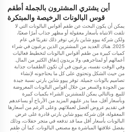
أين يشتري المشترون بالجملة أطقم
قوس البالونات الرخيصة والمبتكرة
يمكن أن يكون البحث عن طقم أقواس البالونات التي لا
تلفت الانتباه بأسعار معقولة أو مظهر جذاب أمرًا صعبًا،
ولكن شركة ييوو شاين بارتي توفر ذلك تقريبًا في عام
2025. هناك العديد من المشترين الذين يرغبون في شراء
كميات كبيرة من طقم أقواس البالونات لتخطيط فعاليات
أعمالهم أو لمتاجرهم، ولا يريدون إنفاق الكثير من المال.
وفي الوقت نفسه، يرغبون في أن تكون الطقمات جذابة
من حيث الشكل وتحتوي على كل ما يحتاجونه لإنشاء
تصاميم بالونات جميلة. توفر ييوو شاين بارتي نسبة جيدة
بين الجودة والسعر من خلال أقواس البالونات المعروضة
للبيع. وبالتالي يمكن للمشترين الشراء بكميات كبيرة
وبأسعار أقل، مما يدر عليهم المزيد من الأرباح أو يساعدهم
في تقديم عروض أفضل لعملائهم. وعلى الرغم من أسعارها
المعقولة، فإن شركة ييوو شاين بارتي قادرة على عرض
البالونات بأسعار أقل مما قد تدفعه في متجر حفلات، وذلك
بفضل علاقتها المباشرة مع مصنعي البالونات. كما أن طقم