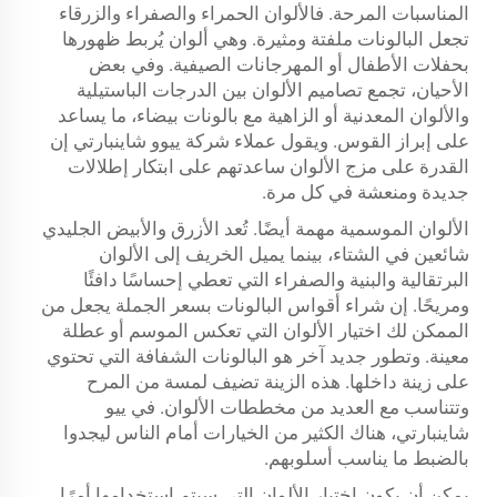
المناسبات المرحة. فالألوان الحمراء والصفراء والزرقاء
تجعل البالونات ملفتة ومثيرة. وهي ألوان يُربط ظهورها
بحفلات الأطفال أو المهرجانات الصيفية. وفي بعض
الأحيان، تجمع تصاميم الألوان بين الدرجات الباستيلية
والألوان المعدنية أو الزاهية مع بالونات بيضاء، ما يساعد
على إبراز القوس. ويقول عملاء شركة ييوو شاينبارتي إن
القدرة على مزج الألوان ساعدتهم على ابتكار إطلالات
جديدة ومنعشة في كل مرة.
الألوان الموسمية مهمة أيضًا. تُعد الأزرق والأبيض الجليدي
شائعين في الشتاء، بينما يميل الخريف إلى الألوان
البرتقالية والبنية والصفراء التي تعطي إحساسًا دافئًا
ومريحًا. إن شراء أقواس البالونات بسعر الجملة يجعل من
الممكن لك اختيار الألوان التي تعكس الموسم أو عطلة
معينة. وتطور جديد آخر هو البالونات الشفافة التي تحتوي
على زينة داخلها. هذه الزينة تضيف لمسة من المرح
وتتناسب مع العديد من مخططات الألوان. في ييو
شاينبارتي، هناك الكثير من الخيارات أمام الناس ليجدوا
بالضبط ما يناسب أسلوبهم.
يمكن أن يكون اختيار الألوان التي سيتم استخدامها أمرًا