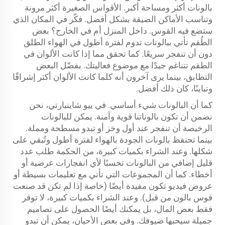
بالونات أكثر ومساحة أكبر. الأقواس الصغيرة أكثر مرونة
وتناسب الأماكن الضيقة بشكل أفضل. فكّر في المكان الذي
ستضع فيه القوس. داخل المنزل أم في الخارج؟ بعض
الطُقم تأتي ببالونات تدوم لفترة أطول في الهواء الطلق
دون أن تنفجر سريعًا. كما تحقق مما إذا كانت الألوان في
الطقم تتناغم جيدًا مع موضوع فعاليتك. يفضّل البعض
التطابق، بينما يرى آخرون أنه كلما كانت الألوان أكثر إشراقًا
وتباينًا، كان ذلك أفضل.
كما أن البالونات شيء أساسي. في ييو شاينبارتي، نحن
نضمن أن تكون بالوناتنا قوية وآمنة. يمكن للبالونات
الرخيصة أن تنفجر عند أول وخز أو تبدو مسطحة ومملة.
بينما تحتفظ بالونات الجودة بالهواء لفترة أطول وتُبقي على
شكلها. وعند الشراء بكميات كبيرة، من الحكمة طلب عدد
قليل إضافي من البالونات تحسبًا لأي انفجارات عرضية أو
أخطاء. كما أن المجموعات التي تأتي مع تعليمات بسيطة أو
عروض فيديو تكون مفيدة أيضًا (خاصة إذا لم تكن قد صنعت
قوس بالون من قبل). وعند الشراء بكميات كبيرة، لا توفر
فقط بعض المال، بل يمكنك أيضًا الحصول على تصاميم
جميلة سيحبها ضيوفك. وفي بعض الأحيان، يمكن أن تبدو