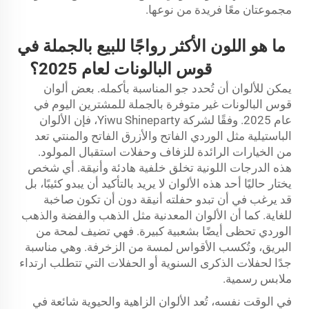
مجموعتان معًا فريدة من نوعها.
ما هو اللون الأكثر رواجًا للبيع بالجملة في
قوس البالونات لعام 2025؟
يمكن للألوان أن تُحدد جو المناسبة بأكمله. بعض ألوان
قوس البالونات غير متوفرة بالجملة للمشترين اليوم في
عام 2025. وفقًا لشركة Yiwu Shineparty، فإن الألوان
الباستيلية مثل الوردي الفاتح والأزرق الفاتح والمنتي تعد
من الخيارات الرائدة للزفاف وحفلات استقبال المولود.
هذه الدرجات اللونية تخلق خلفية هادئة وأنيقة. أي شخص
يختار حاليًا أحد هذه الألوان لا يريد بالتأكيد أن يبدو كئيبًا، بل
قد يرغب في أن تبدو حفلته أنيقة دون أن تكون صاخبة
للغاية. كما أن الألوان المعدنية مثل الذهب والفضة والذهب
الوردي تحظى أيضًا بشعبية كبيرة. فهي تضيف لمحة من
البريق، وتُكسب الأقواس لمسة من الزخرفة. وهي مناسبة
جدًا لحفلات الذكرى السنوية أو الحفلات التي تتطلب ارتداء
ملابس رسمية.
في الوقت نفسه، تُعد الألوان الزاهية والحيوية شائعة في