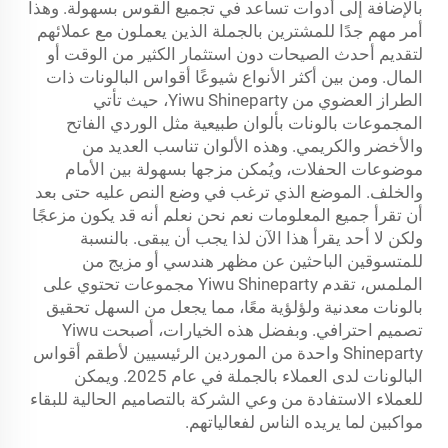
بالإضافة إلى أدوات تساعد في تجميع القوس بسهولة. وهذا
أمر مهم جدًا للمشترين بالجملة الذين يعملون مع عملائهم
لتقديم أحدث الصيحات دون استثمار الكثير من الوقت أو
المال. ومن بين أكثر الأنواع شيوعًا أقواس البالونات ذات
الطراز العضوي من Yiwu Shineparty، حيث تأتي
المجموعات بالونات بألوان طبيعية مثل الوردي الفاتح
والأخضر والكريمي. وهذه الألوان تناسب العديد من
موضوعات الحفلات، ويُمكن مزجها بسهولة بين الأمام
والخلف. الموضع الذي ترغب في وضع النص عليه حتى بعد
أن تقرأ جميع المعلومات نعم نحن نعلم أنه قد يكون مزعجًا
ولكن لا أحد يقرأ هذا الآن لذا يجب أن يبقى. بالنسبة
للمتسوقين الباحثين عن مظهر هندسي أو مزيج من
الملمس، تقدم Yiwu Shineparty مجموعات تحتوي على
بالونات معدنية ولؤلؤية معًا، مما يجعل من السهل تحقيق
تصميم احترافي. وبفضل هذه الخيارات، أصبحت Yiwu
Shineparty واحدة من الموردين الرئيسيين لأطقم أقواس
البالونات لدى العملاء بالجملة في عام 2025. ويمكن
للعملاء الاستفادة من وعي الشركة بالتصاميم الحالية للبقاء
مواكبين لما يريده الناس لفعالياتهم.