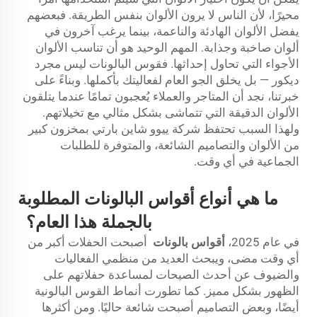
محيرًا، لأن الناس لا يرون الألوان بنفس الطريقة. فبعضهم
يفضل الألوان الهادئة والناعمة، بينما يرغب آخرون في
ألوان صاخبة وجذابة. المهم الوحيد هو أن تناسب الألوان
الأجواء التي تحاول إحداثها. فقوس البالونات ليس مجرد
ديكور — بل يخلق الجو العام لفعاليتك بأكملها. وبناءً على
خبرتنا، نجد أن المتاجر والعملاء يُعجبون تمامًا عندما يتلقون
الألوان الدقيقة التي تتماشى بشكل مثالي مع تخيلاتهم.
ولهذا السبب تحتفظ شركة ييوو شاين بارتي بمخزون كبير
من الألوان والتصاميم الشائعة، والمتوفرة للطلبات
الجماعية في أي وقت.
ما هي أنواع أقواس البالونات المطلوبة
بالجملة هذا العام؟
في عام 2025،
أقواس بالونات
أصبحت الحفلات أكبر من
أي وقت مضى، ويبحث العديد من منظمي الفعاليات
والضيوف عن أحدث الصيحات لمساعدة حفلاتهم على
الظهور بشكل مميز. كما تطورت أنماط القوس البالونية
أيضًا، وبعض التصاميم أصبحت شائعة حاليًا. ومن أكثرها