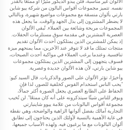
الألوان غير مناسبة، فلن يبدو الديكور مثيرًا أو ممتعًا بالقدر
نفسه. تتميز مجموعات أقواس البالون من شركة ييو شاين
بارتي بألوان منسقة مع مجموعات مواضيع شهيرة، وبالتالي
لا يضطر المشترون إلى بذل الجهد والوقت. ما يجعل هذه
المجموعات مريحة وشائعة بين العملاء. تُبقي الألوان
العصرية المشترين في مقدمة سوق مستلزمات الحفلات.
إذ يمكن للمشترين الذين يمتلكون أحدث الألوان تقديم
منتجات تمتلك ما قد لا تتوفر عند الآخرين، مما يمنحهم ميزة
تنافسية. وعندما يرغب العملاء في مواكبة أحدث الصيحات،
فسوف يتجهون إلى المشترين الذين يمتلكون مجموعات
ييو شاين بارتي، لأن هذه الألوان جديدة وعصرية.
وأخيرًا، تؤثر الألوان على الصور والذكريات. قال السيد كيو:
"يحب الناس استخدام القوس كخلفية للصور، لذا فإن
الحفاظ على الطابع العصري يجعل الصورة أكثر جمالًا،
ويوفر للناس شيئًا سيتذكرونه على أنه كان ممتعًا". لن تُخيب
مجموعة أقواس البالونات من علامة ييوو شاينبارتي
التجارية آمالك بفضل ألوانها الزاهية والواضحة، وهي نقطة
في غاية الأهمية بالنسبة لأولئك الذين يحتاجون إلى تطابق
ألوان البالونات مع ما يرغبون فيه. ولهذه الأسباب جميعها،