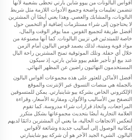
أقواس البالونات من ييوو شاين بارتي تحظى بشعبية لأنها
تتضمن تعليمات واضحة وجميع الأدوات اللازمة مثل شريط
البالونات، والمشابك والعصي. وهذا يعني أيضًا أن المشترين
لا يحتاجون إلى شراء مستلزمات إضافية أو التخمين حول
أفضل طريقة لتجميع القوس. مما يوفر الوقت والمال،
خاصة للمبتدئين في تزيين البالونات. كما أنها مصنوعة من
مواد قوية ومتينة، لذلك يصمد قوس البالون أمام الزمن
خلال أي حفلة. وتلك الموثوقية تمنح المشترين راحة البال
عند بيع أو تأجير طقم ييوو شاين بارتي، إذ سيكون
المستخدمون النهائيون راضين عن المظهر النهائي.
أفضل الأماكن للعثور على هذه مجموعات أقواس البالون
بالجملة هي منصات التسوق عبر الإنترنت والموقع
الإلكتروني الخاص بشركة ييو شاينبارتي. يمكن للمتسوقين
التصفح بين الأساليب والألوان، ومقارنة الأسعار، وقراءة
المراجعات، واتخاذ قرارات شراء مدروسة. كما تقوم
العلامة التجارية أيضًا بتحديث مجموعاتها بشكل متكرر
لتعكس الاتجاهات الحالية، ما يعني أن المشترين دائمًا لديهم
إمكانية الوصول إلى أساليب جديدة وشائعة لأقواس
البالون. الشيء الجيد الآخر هو أن شركة ييو شاينبارتي