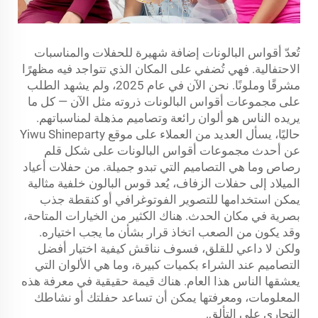
تُعدّ أقواس البالونات إضافة شهيرة للحفلات والمناسبات
الاحتفالية. فهي تُضفي على المكان الذي تتواجد فيه مظهرًا
مشرقًا وملونًا. نحن الآن في عام 2025، ولم يشهد الطلب
على مجموعات أقواس البالونات ذروته مثل الآن — كل ما
يريده الناس هو ألوان رائعة وتصاميم مذهلة لمناسباتهم.
حاليًا، يسأل العديد من العملاء على موقع Yiwu Shineparty
عن أحدث مجموعات أقواس البالونات على شكل قلم
رصاص وما هي التصاميم التي تبدو جميلة. من حفلات أعياد
الميلاد إلى حفلات الزفاف، يُعد قوس البالون خلفية مثالية
يمكن استخدامها للتصوير الفوتوغرافي أو كنقطة جذب
بصرية في مكان الحدث. هناك الكثير من الخيارات المتاحة،
وقد يكون من الصعب اتخاذ قرار بشأن ما يجب اختياره.
ولكن لا داعي للقلق، فسوف نناقش كيفية اختيار أفضل
التصاميم عند الشراء بكميات كبيرة، وما هي الألوان التي
يعشقها الناس هذا العام. هناك قيمة حقيقية في معرفة هذه
المعلومات، ومعرفتها يمكن أن تساعد حفلتك أو نشاطك
التجاري على التألق.