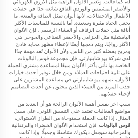
له، كما قالت. وتُعتبر الألوان الزاهية مثل الأزرق الكهربائي
والأصفر المشمس والوردي الفاقع شائعة جدًا في حفلات
الأطفال والاحتفالات، لأنها ألوان تمثل الطاقة والمتعة، ما
يجعل الحياة مثيرة وسعيدة. أما بالنسبة للمناسبات الأكثر
أناقة مثل حفلات الزفاف أو العشاء الرسمي، فإن الألوان
الباستيلية مثل الخزامى والأخضر النعناعي والخوخي هي
الأكثر رواجًا، ويتم دمجها أيضًا لإعطاء مظهر محايد هادئ
ومريح يفضله كثير من الناس. ولأن الألوان تُعد مهمة جدًا
لدى شركة ييو شاينبارتي، فإن مجموعة قوس البالونات
الخاصة بها تأتي بأكثر الألوان مبيعًا لمساعدة مشتري الجملة
على تلبية احتياجات العملاء. ومن خلال توفير أحدث خيارات
الألوان، تسهم ييو شاينبارتي في مساعدة المشترين على
جذب المزيد من العملاء الذين يبحثون عن أحدث التصاميم
لإحياء حفلاتهم.
سبب آخر يفسر أهمية الألوان الرائجة هو أن العديد من
مواضيع الفعاليات تعتمد على التنسيق اللوني. على سبيل
المثال، إذا كانت الحفلة مستوحاة من الطراز الاستوائي،
قوس البالونات
فإن استخدام الألوان الخضراء والبرتقالية
والمرجانية سيجعل ديكورك متناسقًا وجميلًا. وإذا كانت