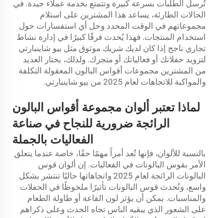
تُرسل الطلبات بسرعة كبيرة وتتمتع بخدمة عملاء جيدة. في
الحالات الطارئة، يساعد هذا المشترين على استلام
مجموعاتهم في الوقت المحدد وحل أي استفسارات حول
استخدام المنتجات. فهذا يُحدث فرقًا كبيرًا في إدارة نشاط
تجاري ناجح إذا كان لديك شريك موثوق مثل ييو شاينبارتي
لتزويد حفلاتك أو فعالياتك أو متجرك. ولذلك، يختار العديد
من المشترين مجموعات أقواس البالون المعقولة التكلفة
والمواكبة للاتجاهات لعام 2025 من ييو شاينبارتي.
لماذا تعتبر ألوان مجموعة أقواس البالون
الرائجة ضرورية للنجاح في صناعة
الفعاليات بالجملة
بالنسبة للألوان، فإنها تُعد أمراً مهمًا حقًا، خاصة عندما يتعلق
الأمر بقوس البالونات في الفعاليات. إن ألوان قوس
البالونات الرائجة لعام 2025 واتجاهاتها حاليًا تنتشر بشكل
واسع، وتُحدث قوس البالونات تأثيرًا ملحوظًا في الحفلات
والمناسبات. يمكن أن يؤثر لون القاعة أو طاولة الطعام
على الشعور الذي يبقيه الناس تجاه الحدث وعلى ذكراهم