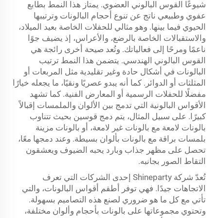
شيوعًا القوس البالوني العضوي. يمتاز هذا النمط بطابع
عفوي وطبيعي ناتج عن تنوع أحجام البالونات وترتيبها
الحيوي فيما بينها. وهو مثالي للحفلات الخاصة بعيد الميلاد،
والاستقبالات الخاصة بالرضع، والأعراس، إذ يضيف جوًا
ناعمًا ومرحًا إلى فعالياتك. وتُعد صيحة أخرى رائجة هي
القوس البالوني الهندسي. يتضمن هذا النمط ترتيب
البالونات في أشكال حادة وغير تقليدية مثل المربعات أو
المثلثات أو الدوائر. كما أنه يبدو عصريًا ونقيًا، ما يجعله خيارًا
مفضلًا للحفلات الرسمية أو المعارض الفنية. كما تشهد
الأقواس البالونية التي تدمج بين الألوان والملمسات إقبالاً
كبيرًا. على سبيل المثال، يتم دمج قوسين بحيث تتناوب
بالونات لامعة مع بالونات غير لامعة، أو بالونات مزينة
بلمسات براقة مع بالونات بألوان بسيطة. وعند دمجها معًا،
تحصل على مظهر جذاب وبارد يحبه الضيوف ويعشقون
التقاط الصور بجانبه.
تُعدّ شركة Shineparty إحدى الشركات التي تعرف
الاتجاهات جيدًا. فهي توفر أطقم أقواس البالونات، والتي
تأتي مع كل ما هو ضروري لصنع هذه التصاميم بسهولة.
وتحتوي مجموعاتها على بالونات بأحجام وألوان مختلفة،