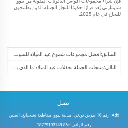
فإن شراء مجموعات أقواس البالونات الملونة من ييوو
شاينبارتي يُعد قرارًا حكيمًا للتجار الجملة الذين يطمحون
للنجاح في عام 2025.
السابق:
أفضل مجموعات شموع عيد الميلاد للسوبر ماركت ومتاجر الحفلات
التالي:
منتجات الجملة لحفلات عيد الميلاد ما الذي يجب أن يخزنه تجار التجزئة
اتصل
Add: رقم 16 طريق تونغي، مدينة ييوو، مقاطعة تشجيانغ، الصين
رقم الهاتف:
+86-18779193749