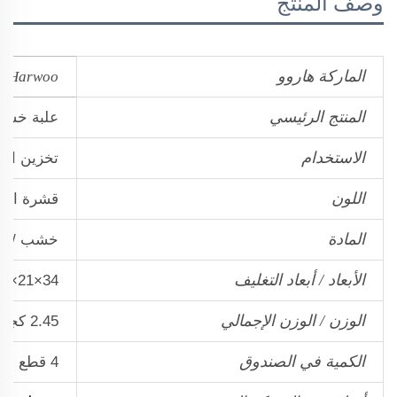
وصف المنتج
الماركة هاروو
Harwoo
المنتج الرئيسي
علبة خشبي
الاستخدام
تخزين الس
اللون
قشرة الج
المادة
خشب / خ
الأبعاد / أبعاد التغليف
34×21×13 سم / 40×29×18 سم
الوزن / الوزن الإجمالي
2.45 كجم / 2.85 كجم
الكمية في الصندوق
4 قطع