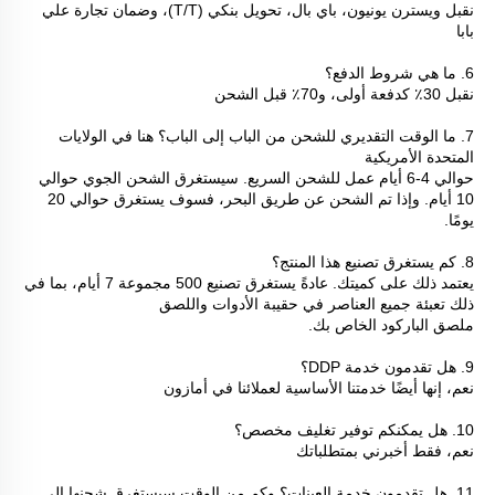
نقبل ويسترن يونيون، باي بال، تحويل بنكي (T/T)، وضمان تجارة علي 
بابا 
6. ما هي شروط الدفع؟ 
نقبل 30٪ كدفعة أولى، و70٪ قبل الشحن 
7. ما الوقت التقديري للشحن من الباب إلى الباب؟ هنا في الولايات 
المتحدة الأمريكية 
حوالي 4-6 أيام عمل للشحن السريع. سيستغرق الشحن الجوي حوالي 
10 أيام. وإذا تم الشحن عن طريق البحر، فسوف يستغرق حوالي 20 
يومًا. 
8. كم يستغرق تصنيع هذا المنتج؟ 
يعتمد ذلك على كميتك. عادةً يستغرق تصنيع 500 مجموعة 7 أيام، بما في 
ذلك تعبئة جميع العناصر في حقيبة الأدوات واللصق 
ملصق الباركود الخاص بك. 
9. هل تقدمون خدمة DDP؟ 
نعم، إنها أيضًا خدمتنا الأساسية لعملائنا في أمازون 
10. هل يمكنكم توفير تغليف مخصص؟ 
نعم، فقط أخبرني بمتطلباتك 
11. هل تقدمون خدمة العينات؟ وكم من الوقت سيستغرق شحنها إلى 