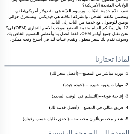
الولايات المتحدة الأمريكية؟ 
نعم، نقدّم خدمة العيّنات، ورسوم العيّنة هي ٨٠ دولار أمريكي/طقم، 
وتتضمن تكلفة الشحن، والشركة الناقلة هي فيديكس. وتستغرق حوالي 
يومين للوصول، مع خدمة من الباب إلى الباب. 
12. هل يمكنكم القيام بخدمة التصنيع بموجب الاسم التجاري (OEM) لي؟ 
نحن نقبل جميع أوامر OEM، فقط اتصل بنا وأعطني التصميم الخاص بك. 
وسوف نقدم لك سعر معقول ونقدم عينات لك في أسرع وقت ممكن. 
لماذا تختارنا
1، توريد مباشر من المصنع---(أفضل سعر لك) 
2، مهارات يدوية خبيرة ---(جودة جيدة) 
3، إنتاجية قوية---(التسليم في الوقت المحدد) 
4، فريق مثالي في المصنع---(أفضل خدمة لك) 
5، شعار مخصص/ألوان مخصصة---(نحقق طلبك حسب رغبتك) 
العودة إلى الصفحة الرئيسية