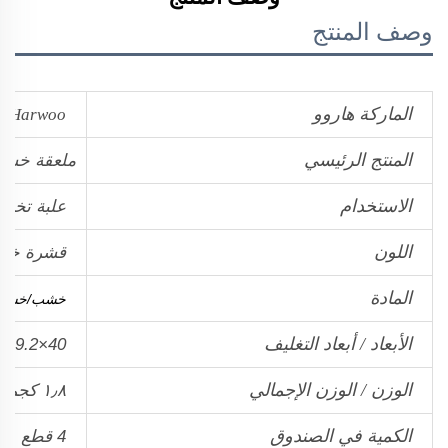
وصف المنتج
الماركة هاروو
Harwoo
المنتج الرئيسي
ملعقة خشبي
الاستخدام
علبة تخزي
اللون
قشرة خشبي
المادة
خشب/خشب
الأبعاد / أبعاد التغليف
40×19.2×8.8 سم / 50×29.5×19.5 سم
الوزن / الوزن الإجمالي
١٫٨ كجم‏/٢٫٣ كجم
الكمية في الصندوق
4 قطع