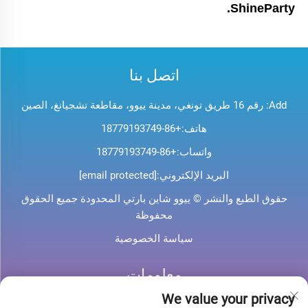
ShineParty. 
اتصل بنا
Add: رقم 16 طريق تونغي، مدينة ييوو، مقاطعة تشجيانغ، الصين
هاتف:
+86-18779193749
واتساب:
+86-18779193749
البريد الإلكتروني:
[email protected]
حقوق الطبع والنشر © ييوو شاين بارتي المحدودة جميع الحقوق
محفوظة
سياسة الخصوصية
معلومات
We value your privacy
اشترك لتلقي نشرتنا الإخبارية الأسبوعية