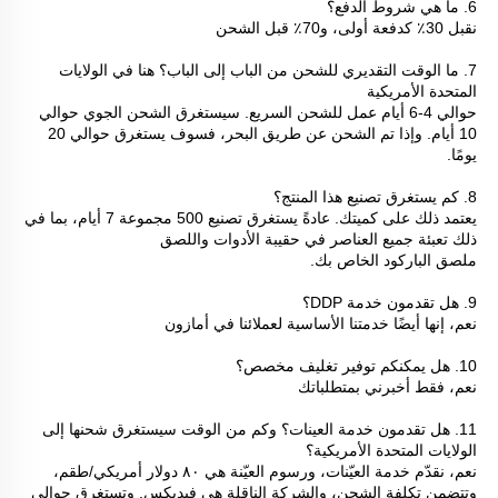
6. ما هي شروط الدفع؟ 
نقبل 30٪ كدفعة أولى، و70٪ قبل الشحن 
7. ما الوقت التقديري للشحن من الباب إلى الباب؟ هنا في الولايات 
المتحدة الأمريكية 
حوالي 4-6 أيام عمل للشحن السريع. سيستغرق الشحن الجوي حوالي 
10 أيام. وإذا تم الشحن عن طريق البحر، فسوف يستغرق حوالي 20 
يومًا. 
8. كم يستغرق تصنيع هذا المنتج؟ 
يعتمد ذلك على كميتك. عادةً يستغرق تصنيع 500 مجموعة 7 أيام، بما في 
ذلك تعبئة جميع العناصر في حقيبة الأدوات واللصق 
ملصق الباركود الخاص بك. 
9. هل تقدمون خدمة DDP؟ 
نعم، إنها أيضًا خدمتنا الأساسية لعملائنا في أمازون 
10. هل يمكنكم توفير تغليف مخصص؟ 
نعم، فقط أخبرني بمتطلباتك 
11. هل تقدمون خدمة العينات؟ وكم من الوقت سيستغرق شحنها إلى 
الولايات المتحدة الأمريكية؟ 
نعم، نقدّم خدمة العيّنات، ورسوم العيّنة هي ٨٠ دولار أمريكي/طقم، 
وتتضمن تكلفة الشحن، والشركة الناقلة هي فيديكس. وتستغرق حوالي 