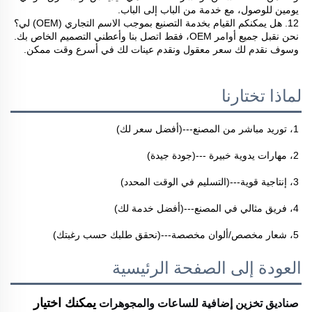
يومين للوصول، مع خدمة من الباب إلى الباب. 
12. هل يمكنكم القيام بخدمة التصنيع بموجب الاسم التجاري (OEM) لي؟ 
نحن نقبل جميع أوامر OEM، فقط اتصل بنا وأعطني التصميم الخاص بك. 
وسوف نقدم لك سعر معقول ونقدم عينات لك في أسرع وقت ممكن. 
لماذا تختارنا
1، توريد مباشر من المصنع---(أفضل سعر لك) 
2، مهارات يدوية خبيرة ---(جودة جيدة) 
3، إنتاجية قوية---(التسليم في الوقت المحدد) 
4، فريق مثالي في المصنع---(أفضل خدمة لك) 
5، شعار مخصص/ألوان مخصصة---(نحقق طلبك حسب رغبتك) 
العودة إلى الصفحة الرئيسية
صناديق تخزين إضافية للساعات والمجوهرات
يمكنك اختيار 