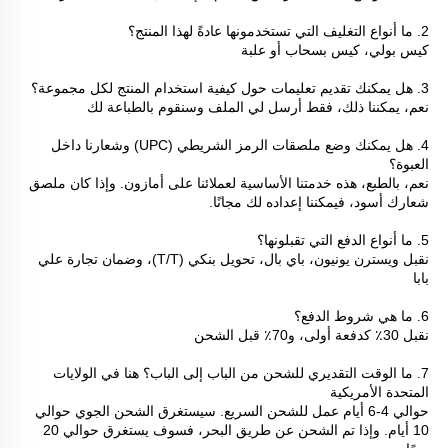
2. ما أنواع التغليف التي تستخدمونها عادةً لهذا المنتج؟ 
كيس بولي، كيس بسحاب أو علبة 
3. هل يمكنك تقديم تعليمات حول كيفية استخدام المنتج لكل مجموعة؟ 
نعم، يمكننا ذلك، فقط أرسل لي الملف وسنقوم بالطباعة لك 
4. هل يمكنك وضع ملصقات الرمز الشريطي (UPC) وشعارنا داخل 
العبوة؟ 
نعم، بالطبع، هذه خدمتنا الأساسية لعملائنا على أمازون. وإذا كان ملصق 
شعارك أسود، فيمكننا إعداده لك مجانًا. 
5. ما أنواع الدفع التي تقبلونها؟ 
نقبل ويسترن يونيون، باي بال، تحويل بنكي (T/T)، وضمان تجارة علي 
بابا 
6. ما هي شروط الدفع؟ 
نقبل 30٪ كدفعة أولى، و70٪ قبل الشحن 
7. ما الوقت التقديري للشحن من الباب إلى الباب؟ هنا في الولايات 
المتحدة الأمريكية 
حوالي 4-6 أيام عمل للشحن السريع. سيستغرق الشحن الجوي حوالي 
10 أيام. وإذا تم الشحن عن طريق البحر، فسوف يستغرق حوالي 20 