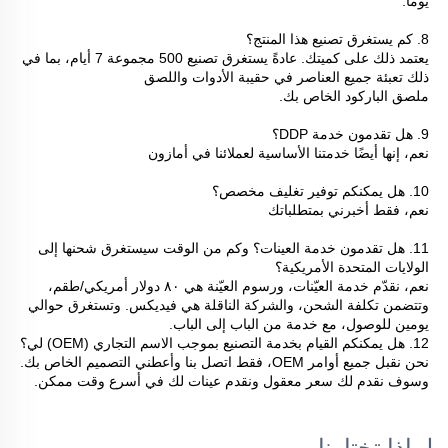
يومًا. 
8. كم يستغرق تصنيع هذا المنتج؟ 
يعتمد ذلك على كميتك. عادةً يستغرق تصنيع 500 مجموعة 7 أيام، بما في 
ذلك تعبئة جميع العناصر في حقيبة الأدوات واللصق 
ملصق الباركود الخاص بك. 
9. هل تقدمون خدمة DDP؟ 
نعم، إنها أيضًا خدمتنا الأساسية لعملائنا في أمازون 
10. هل يمكنكم توفير تغليف مخصص؟ 
نعم، فقط أخبرني بمتطلباتك 
11. هل تقدمون خدمة العينات؟ وكم من الوقت سيستغرق شحنها إلى 
الولايات المتحدة الأمريكية؟ 
نعم، نقدّم خدمة العيّنات، ورسوم العيّنة هي ٨٠ دولار أمريكي/طقم، 
وتتضمن تكلفة الشحن، والشركة الناقلة هي فيديكس. وتستغرق حوالي 
يومين للوصول، مع خدمة من الباب إلى الباب. 
12. هل يمكنكم القيام بخدمة التصنيع بموجب الاسم التجاري (OEM) لي؟ 
نحن نقبل جميع أوامر OEM، فقط اتصل بنا وأعطني التصميم الخاص بك. 
وسوف نقدم لك سعر معقول ونقدم عينات لك في أسرع وقت ممكن. 
لماذا تختارنا