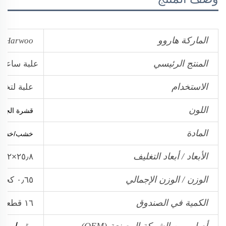
الماركة هاروو
Harwoo
المنتج الرئيسي
علبة ساعا
الاستخدام
علبة لتخز
اللون
قشرة الجوز
المادة
خشب/خشب
الأبعاد / أبعاد التغليف
٢٥٫٨×٢٢×٧ سم
الوزن / الوزن الإجمالي
٠٫٦٥ كجم‏/١٫١٥ كجم
الكمية في الصندوق
١٦ قطعة
أصلي من الشركة المصنعة (OEM)
مقبول