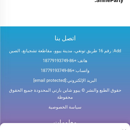
ShineParty. 
اتصل بنا
Add: رقم 16 طريق تونغي، مدينة ييوو، مقاطعة تشجيانغ، الصين
هاتف:
+86-18779193749
واتساب:
+86-18779193749
البريد الإلكتروني:
[email protected]
حقوق الطبع والنشر © ييوو شاين بارتي المحدودة جميع الحقوق
محفوظة
سياسة الخصوصية
معلومات