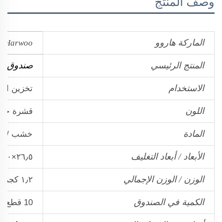
وصف المنتج
الماركة هاروو
Harwoo
المنتج الرئيسي
صندوق ال
الاستخدام
تخزين ال
اللون
قشرة خشب
المادة
خشب / خ
الأبعاد / أبعاد التغليف
٢٦٫٥×٢٠×٨ سم‏/٢٩٫٥×٢٣×١١٫٥ سم
الوزن / الوزن الإجمالي
١٫٢ كجم‏/١٫٣٥ كجم
الكمية في الصندوق
10 قطع