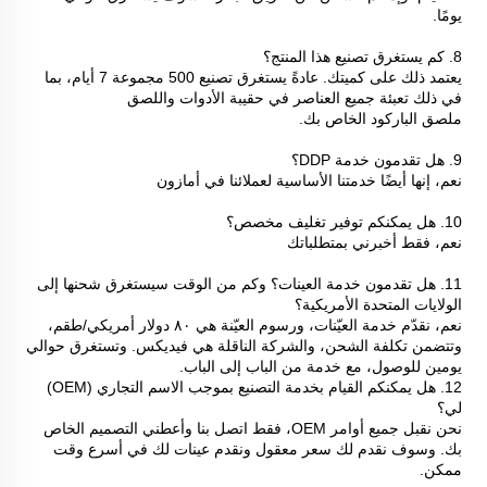
يومًا. 
8. كم يستغرق تصنيع هذا المنتج؟ 
يعتمد ذلك على كميتك. عادةً يستغرق تصنيع 500 مجموعة 7 أيام، بما 
في ذلك تعبئة جميع العناصر في حقيبة الأدوات واللصق 
ملصق الباركود الخاص بك. 
9. هل تقدمون خدمة DDP؟ 
نعم، إنها أيضًا خدمتنا الأساسية لعملائنا في أمازون 
10. هل يمكنكم توفير تغليف مخصص؟ 
نعم، فقط أخبرني بمتطلباتك 
11. هل تقدمون خدمة العينات؟ وكم من الوقت سيستغرق شحنها إلى 
الولايات المتحدة الأمريكية؟ 
نعم، نقدّم خدمة العيّنات، ورسوم العيّنة هي ٨٠ دولار أمريكي/طقم، 
وتتضمن تكلفة الشحن، والشركة الناقلة هي فيديكس. وتستغرق حوالي 
يومين للوصول، مع خدمة من الباب إلى الباب. 
12. هل يمكنكم القيام بخدمة التصنيع بموجب الاسم التجاري (OEM) 
لي؟ 
نحن نقبل جميع أوامر OEM، فقط اتصل بنا وأعطني التصميم الخاص 
بك. وسوف نقدم لك سعر معقول ونقدم عينات لك في أسرع وقت 
ممكن. 