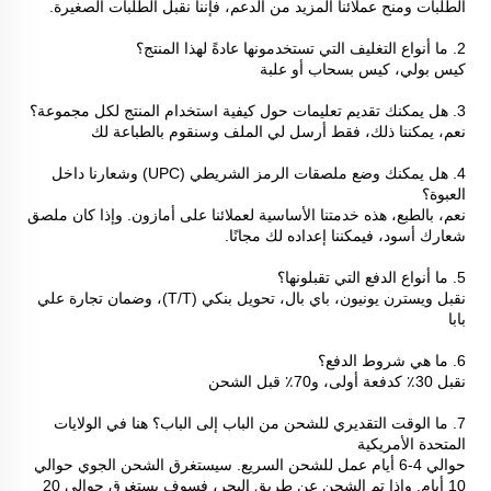
الطلبات ومنح عملائنا المزيد من الدعم، فإننا نقبل الطلبات الصغيرة. 
2. ما أنواع التغليف التي تستخدمونها عادةً لهذا المنتج؟ 
كيس بولي، كيس بسحاب أو علبة 
3. هل يمكنك تقديم تعليمات حول كيفية استخدام المنتج لكل مجموعة؟ 
نعم، يمكننا ذلك، فقط أرسل لي الملف وسنقوم بالطباعة لك 
4. هل يمكنك وضع ملصقات الرمز الشريطي (UPC) وشعارنا داخل 
العبوة؟ 
نعم، بالطبع، هذه خدمتنا الأساسية لعملائنا على أمازون. وإذا كان ملصق 
شعارك أسود، فيمكننا إعداده لك مجانًا. 
5. ما أنواع الدفع التي تقبلونها؟ 
نقبل ويسترن يونيون، باي بال، تحويل بنكي (T/T)، وضمان تجارة علي 
بابا 
6. ما هي شروط الدفع؟ 
نقبل 30٪ كدفعة أولى، و70٪ قبل الشحن 
7. ما الوقت التقديري للشحن من الباب إلى الباب؟ هنا في الولايات 
المتحدة الأمريكية 
حوالي 4-6 أيام عمل للشحن السريع. سيستغرق الشحن الجوي حوالي 
10 أيام. وإذا تم الشحن عن طريق البحر، فسوف يستغرق حوالي 20 