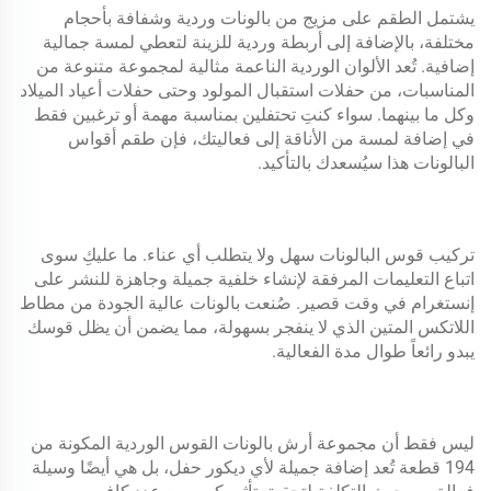
يشتمل الطقم على مزيج من بالونات وردية وشفافة بأحجام
مختلفة، بالإضافة إلى أربطة وردية للزينة لتعطي لمسة جمالية
إضافية. تُعد الألوان الوردية الناعمة مثالية لمجموعة متنوعة من
المناسبات، من حفلات استقبال المولود وحتى حفلات أعياد الميلاد
وكل ما بينهما. سواء كنتِ تحتفلين بمناسبة مهمة أو ترغبين فقط
في إضافة لمسة من الأناقة إلى فعاليتك، فإن طقم أقواس
البالونات هذا سيُسعدك بالتأكيد.
تركيب قوس البالونات سهل ولا يتطلب أي عناء. ما عليكِ سوى
اتباع التعليمات المرفقة لإنشاء خلفية جميلة وجاهزة للنشر على
إنستغرام في وقت قصير. صُنعت بالونات عالية الجودة من مطاط
اللاتكس المتين الذي لا ينفجر بسهولة، مما يضمن أن يظل قوسك
يبدو رائعاً طوال مدة الفعالية.
ليس فقط أن مجموعة أرش بالونات القوس الوردية المكونة من
194 قطعة تُعد إضافة جميلة لأي ديكور حفل، بل هي أيضًا وسيلة