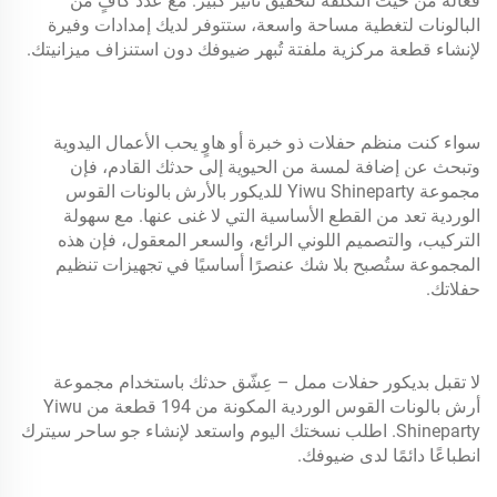
فعالة من حيث التكلفة لتحقيق تأثير كبير. مع عدد كافٍ من
البالونات لتغطية مساحة واسعة، ستتوفر لديك إمدادات وفيرة
لإنشاء قطعة مركزية ملفتة تُبهر ضيوفك دون استنزاف ميزانيتك.
سواء كنت منظم حفلات ذو خبرة أو هاوٍ يحب الأعمال اليدوية
وتبحث عن إضافة لمسة من الحيوية إلى حدثك القادم، فإن
مجموعة Yiwu Shineparty للديكور بالأرش بالونات القوس
الوردية تعد من القطع الأساسية التي لا غنى عنها. مع سهولة
التركيب، والتصميم اللوني الرائع، والسعر المعقول، فإن هذه
المجموعة ستُصبح بلا شك عنصرًا أساسيًا في تجهيزات تنظيم
حفلاتك.
لا تقبل بديكور حفلات ممل – عِشّق حدثك باستخدام مجموعة
أرش بالونات القوس الوردية المكونة من 194 قطعة من Yiwu
Shineparty. اطلب نسختك اليوم واستعد لإنشاء جو ساحر سيترك
انطباعًا دائمًا لدى ضيوفك.