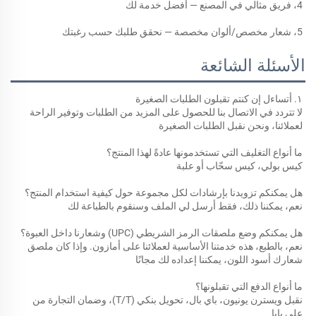
4، فريق مثالي في المصنع — أفضل خدمة لك 
5، شعار مخصص/ألوان مخصصة — نحقق طلبك حسب رغبتك 
الأسئلة الشائعة
١. أتساءل إن كنتم تقبلون الطلبات الصغيرة 
لا تتردد في الاتصال بنا للحصول على المزيد من الطلبات وتوفير الراحة 
لعملائنا، ونحن نقبل الطلبات الصغيرة 
ما أنواع التغليف التي تستخدمونها عادةً لهذا المنتج؟ 
كيس بولي، كيس سحّاب أو علبة 
هل يمكنكم تزويدنا بإرشادات لكل مجموعة حول كيفية استخدام المنتج؟ 
نعم، يمكننا ذلك، فقط أرسل لي الملف وسنقوم بالطباعة لك 
هل يمكنكم وضع ملصقات الرمز الشريطي (UPC) وشعارنا داخل العبوة؟ 
نعم، بالطبع، هذه خدمتنا الأساسية لعملائنا على أمازون. وإذا كان ملصق 
شعارك أسود اللون، يمكننا إعداده لك مجانًا 
ما أنواع الدفع التي تقبلونها؟ 
نقبل ويسترن يونيون، باي بال، تحويل بنكي (T/T)، وضمان التجارة من 
علي بابا 