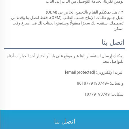
يومين تقريبًا، بخدمة التوصيل من الباب إلى الباب 
١٣. هل يمكنكم القيام بالتجميع الخاص بي (OEM) 
نقبل جميع طلبات الإنتاج حسب الطلب (OEM)، فقط اتصل بنا وقدم لي 
تصميمك. سنقدم لك سعرًا معقولًا وسنصنع العينات لك في أسرع وقت 
ممكن 
اتصل بنا
يمكنك إرسال استفسار إلينا عبر موقع علي بابا أو اختيار أحد الخيارات أدناه 
للتواصل معنا 
البريد الإلكتروني: 
[email protected]
واتساب: +8618779193749 
سكايب: 18779193749 
اتصل بنا