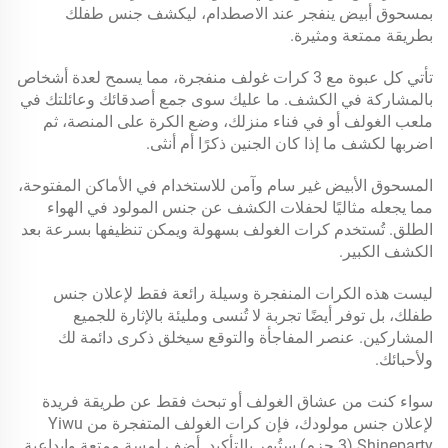
بمسحوق أبيض ينفجر عند الاصطدام، ليكشف جنس طفلك
بطريقة ممتعة ومثيرة.
تأتي كل عبوة مع 3 كرات غولف منفجرة، مما يسمح لعدة أشخاص
بالمشاركة في الكشف. ما عليك سوى جمع أصدقائك وعائلتك في
ملعب الغولف أو في فناء منزلك، وضع الكرة على المنصة، ثم
اضربها لكشف ما إذا كان الجنين ذكرًا أم أنثى.
المسحوق الأبيض غير سام وآمن للاستخدام في الأماكن المفتوحة،
مما يجعله مثاليًا لحفلات الكشف عن جنس المولود في الهواء
الطلق. تُستخدم كرات الغولف بسهولة ويمكن تنظيفها بسرعة بعد
الكشف الكبير.
ليست هذه الكرات المنفجرة وسيلة رائعة فقط لإعلان جنس
طفلك، بل توفر أيضًا تجربة لا تُنسى ومليئة بالإثارة للجميع
المشاركين. عنصر المفاجأة والتوقع سيخلق ذكرى دائمة لك
ولأحبائك.
سواء كنت من عشاق الغولف أو تبحث فقط عن طريقة فريدة
لإعلان جنس مولودك، فإن كرات الغولف المتفجرة من Yiwu
Shineparty (3 حزم) ستُبهر بالتأكيد. أضف لمسة ممتعة وإبداعية