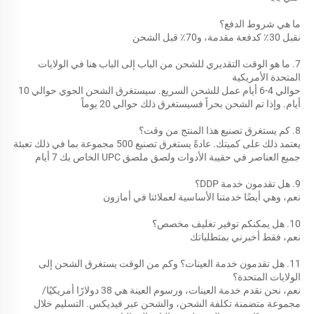
ما هي شروط الدفع؟ 
نقبل 30٪ كدفعة مقدمة، و70٪ قبل الشحن 
7. ما هو الوقت التقديري للشحن من الباب إلى الباب هنا في الولايات 
المتحدة الأمريكية 
حوالي 4-6 أيام عمل للشحن السريع. سيستغرق الشحن الجوي حوالي 10 
أيام. وإذا تم الشحن بحراً فسيستغرق ذلك حوالي 20 يوماً 
8. كم يستغرق تصنيع هذا المنتج من وقت؟ 
يعتمد ذلك على كميتك. عادةً يستغرق تصنيع 500 مجموعة بما في ذلك تعبئة 
جميع العناصر في حقيبة الأدوات ولصق ملصق UPC الخاص بك 7 أيام 
9. هل تقدمون خدمة DDP؟ 
نعم، وهي أيضًا خدمتنا الأساسية لعملائنا في أمازون 
10. هل يمكنكم توفير تغليف مخصص؟ 
نعم، فقط أخبرني بمتطلباتك 
11. هل تقدمون خدمة العينات؟ وكم من الوقت يستغرق الشحن إلى 
الولايات المتحدة؟ 
نعم، نحن نقدم خدمة العينات، ورسوم العينة هي 38 دولارًا أمريكيًا/
مجموعة متضمنة تكلفة الشحن، والشحن عبر فيديكس. التسليم خلال 