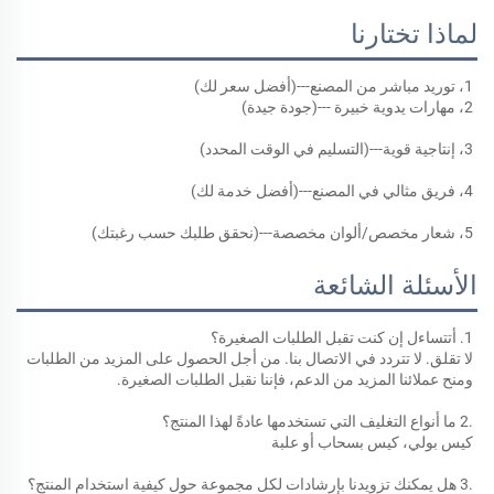
لماذا تختارنا
1، توريد مباشر من المصنع---(أفضل سعر لك) 
2، مهارات يدوية خبيرة ---(جودة جيدة) 
3، إنتاجية قوية---(التسليم في الوقت المحدد) 
4، فريق مثالي في المصنع---(أفضل خدمة لك) 
5، شعار مخصص/ألوان مخصصة---(نحقق طلبك حسب رغبتك) 
الأسئلة الشائعة
1. أتتساءل إن كنت تقبل الطلبات الصغيرة؟ 
لا تقلق. لا تتردد في الاتصال بنا. من أجل الحصول على المزيد من الطلبات 
ومنح عملائنا المزيد من الدعم، فإننا نقبل الطلبات الصغيرة. 
.2 ما أنواع التغليف التي تستخدمها عادةً لهذا المنتج؟ 
كيس بولي، كيس بسحاب أو علبة 
.3 هل يمكنك تزويدنا بإرشادات لكل مجموعة حول كيفية استخدام المنتج؟ 