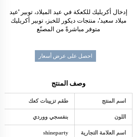
إدخال أكريليك للكعكة في عيد الميلاد، توبير 'عيد
ميلاد سعيد'، منتجات ديكور للخبز، توبير أكريليك
متوفر مباشرةً من المصنّع
احصل على عرض أسعار
وصف المنتج
اسم المنتج
طقم تزيينات كعك
اللون
بنفسجي ووردي
اسم العلامة التجارية
shineparty