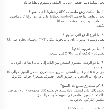
نعم، يمكننا ذلك، فقط أرسل لي الملف وسنقوم بالطباعة لك 
.4. هل يمكنك وضع ملصقات UPC وشعارنا داخل العبوة؟ 
نعم، بالطبع، إنها خدمتنا الأساسية لعملائنا على أمازون. وإذا كان ملصق 
الشعار أسود، يمكننا صنعه لك مجانًا 
تكلفة. 
.5. ما أنواع الدفع التي تقبلونها؟ 
نقبل ويسترن يونيون، باي بال، تحويل بنكي (T/T)، وضمان تجارة علي بابا 
6.. ما هي شروط الدفع؟ 
نقبل 30٪ كدفعة أولى، و70٪ قبل الشحن 
.7. ما هو الوقت التقديري للشحن من الباب إلى الباب؟ هنا في الولايات 
المتحدة 
حوالي 4-6 أيام عمل للشحن السريع. سيستغرق الشحن الجوي حوالي 10 
أيام. وإذا تم الشحن عن طريق البحر، فسوف يستغرق حوالي 20 يومًا. 
.8. كم يستغرق تصنيع هذا المنتج؟ 
يعتمد ذلك على كميتك. عادةً يستغرق تصنيع 500 مجموعة 7 أيام، بما في 
ذلك تعبئة جميع العناصر في حقيبة الأدوات واللصق 
ملصق الباركود الخاص بك. 
9. هل تقدمون خدمة DDP؟ 