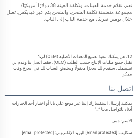
نعم، نقدّم خدمة العينات. وتكلفة العينة 38 دولارًا أمريكيًا/
مجموعة متضمنة تكلفة الشحن، والشحن يتم عبر فيديكس. تصل 
خلال يومين تقريبًا، مع خدمة الباب إلى الباب. 
12. هل يمكنك تنفيذ تصنيع المعدات الأصلية (OEM) لي؟ 
نقبل جميع طلبات الإنتاج حسب الطلب (OEM)، فقط اتصل بنا وقدم لي 
تصميمك. سنقدم لك سعرًا معقولًا وسنصنع العينات لك في أسرع وقت 
ممكن 
اتصل بنا
يمكنك إرسال استفسارك إلينا عبر موقع علي بابا أو اختيار أحد الخيارات 
أدناه للتواصل معنا ^_^ 
الاسم: جيف 
سكايب: 
[email protected]
 البريد الإلكتروني: 
[email protected]