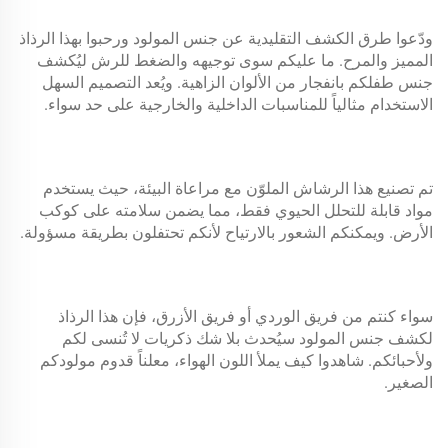
ودّعوا طرق الكشف التقليدية عن جنس المولود ورحبوا بهذا الرذاذ
المميز والمرح. ما عليكم سوى توجيهه والضغط للرش ليُكشف
جنس طفلكم بانفجار من الألوان الزاهية. ويُعد التصميم السهل
الاستخدام مثالياً للمناسبات الداخلية والخارجية على حد سواء.
تم تصنيع هذا الرشاش الملوّن مع مراعاة البيئة، حيث يستخدم
مواد قابلة للتحلل الحيوي فقط، مما يضمن سلامته على كوكب
الأرض. ويمكنكم الشعور بالارتياح لأنكم تحتفلون بطريقة مسؤولة.
سواء كنتم من فريق الوردي أو فريق الأزرق، فإن هذا الرذاذ
لكشف جنس المولود سيُحدث بلا شك ذكريات لا تُنسى لكم
ولأحبائكم. شاهدوا كيف يملأ اللون الهواء، معلناً قدوم مولودكم
الصغير.