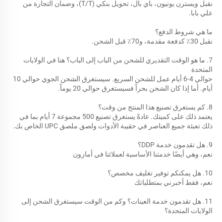
نقبل ويسترن يونيون، باي بال، تحويل بنكي (T/T)، وضمان التجارة من 
علي بابا. 
ما هي شروط الدفع؟ 
نقبل 30٪ كدفعة مقدمة، و70٪ قبل الشحن. 
7. ما هو الوقت التقديري للشحن من الباب إلى الباب؟ هنا في الولايات 
المتحدة 
حوالي 4-6 أيام عمل للشحن السريع. سيستغرق الشحن الجوي حوالي 10 
أيام. أما إذا كان الشحن بحراً فسيستغرق حوالي 20 يوماً. 
8. كم يستغرق تصنيع هذا المنتج من وقت؟ 
يعتمد ذلك على كميتك. عادةً يستغرق تصنيع 500 مجموعة 7 أيام بما في 
ذلك تعبئة جميع العناصر في حقيبة الأدوات ولصق ملصق UPC الخاص بك. 
9. هل تقدمون خدمة DDP؟ 
نعم، وهي أيضًا خدمتنا الأساسية لعملائنا في أمازون 
10. هل يمكنكم توفير تغليف مخصص؟ 
نعم، فقط أخبرني بمتطلباتك 
11. هل تقدمون خدمة العينات؟ وكم من الوقت سيستغرق الشحن إلى 
الولايات المتحدة؟ 