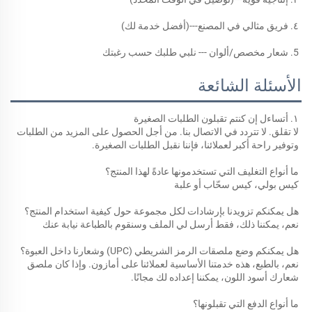
٤. فريق مثالي في المصنع---(أفضل خدمة لك) 
5. شعار مخصص/ألوان --- نلبي طلبك حسب رغبتك 
الأسئلة الشائعة
١. أتساءل إن كنتم تقبلون الطلبات الصغيرة 
لا تقلق. لا تتردد في الاتصال بنا. من أجل الحصول على المزيد من الطلبات 
وتوفير راحة أكبر لعملائنا، فإننا نقبل الطلبات الصغيرة. 
ما أنواع التغليف التي تستخدمونها عادةً لهذا المنتج؟ 
كيس بولي، كيس سحّاب أو علبة 
هل يمكنكم تزويدنا بإرشادات لكل مجموعة حول كيفية استخدام المنتج؟ 
نعم، يمكننا ذلك، فقط أرسل لي الملف وسنقوم بالطباعة نيابة عنك 
هل يمكنكم وضع ملصقات الرمز الشريطي (UPC) وشعارنا داخل العبوة؟ 
نعم، بالطبع، هذه خدمتنا الأساسية لعملائنا على أمازون. وإذا كان ملصق 
شعارك أسود اللون، يمكننا إعداده لك مجانًا. 
ما أنواع الدفع التي تقبلونها؟ 