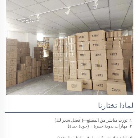
لماذا تختارنا
١. توريد مباشر من المصنع---(أفضل سعر لك) 
٢. مهارات يدوية خبيرة ---(جودة جيدة) 
٣. إنتاجية قوية---(توصيل في الوقت المحدد) 