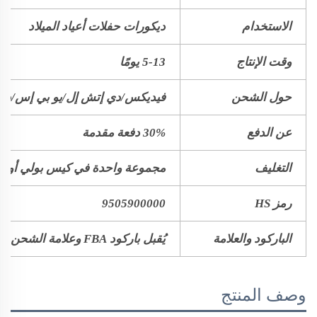
الاستخدام
ديكورات حفلات أعياد الميلاد
وقت الإنتاج
5-13 يومًا
حول الشحن
فيديكس/دي إتش إل/يو بي إس/دي
عن الدفع
30% دفعة مقدمة
التغليف
مجموعة واحدة في كيس بولي أو كي
رمز HS
9505900000
الباركود والعلامة
يُقبل باركود FBA وعلامة الشحن
وصف المنتج