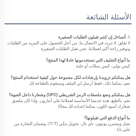
الأسئلة الشائعة
١. أتساءل إن كنتم تقبلون الطلبات الصغيرة 
لا تقلق. لا تتردد في الاتصال بنا. من أجل الحصول على المزيد من الطلبات 
وتوفير راحة أكبر لعملائنا، نحن نقبل الطلبات الصغيرة 
ما أنواع التغليف التي تستخدمونها عادةً لهذا المنتج؟ 
كيس بولي، كيس سحّاب أو علبة 
هل يمكنكم تزويدنا بإرشادات لكل مجموعة حول كيفية استخدام المنتج؟ 
نعم، يمكننا ذلك، فقط أرسل لي الملف وسنقوم بالطباعة لك 
هل يمكنكم وضع ملصقات الرمز الشريطي (UPC) وشعارنا داخل العبوة؟ 
نعم، بالطبع، هذه خدمتنا الأساسية لعملائنا على أمازون. وإذا كان ملصق 
شعارك أسود اللون، يمكننا إعداده لك مجانًا 
ما أنواع الدفع التي تقبلونها؟ 
نقبل ويسترن يونيون، باي بال، تحويل بنكي (T/T)، وضمان التجارة من 
علي بابا. 