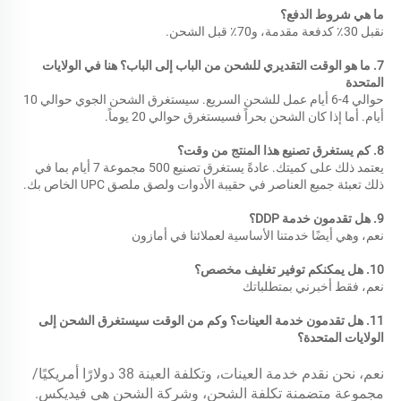
ما هي شروط الدفع؟ 
نقبل 30٪ كدفعة مقدمة، و70٪ قبل الشحن. 
7. ما هو الوقت التقديري للشحن من الباب إلى الباب؟ هنا في الولايات 
المتحدة 
حوالي 4-6 أيام عمل للشحن السريع. سيستغرق الشحن الجوي حوالي 10 
أيام. أما إذا كان الشحن بحراً فسيستغرق حوالي 20 يوماً. 
8. كم يستغرق تصنيع هذا المنتج من وقت؟ 
يعتمد ذلك على كميتك. عادةً يستغرق تصنيع 500 مجموعة 7 أيام بما في 
ذلك تعبئة جميع العناصر في حقيبة الأدوات ولصق ملصق UPC الخاص بك. 
9. هل تقدمون خدمة DDP؟ 
نعم، وهي أيضًا خدمتنا الأساسية لعملائنا في أمازون 
10. هل يمكنكم توفير تغليف مخصص؟ 
نعم، فقط أخبرني بمتطلباتك 
11. هل تقدمون خدمة العينات؟ وكم من الوقت سيستغرق الشحن إلى 
الولايات المتحدة؟ 
نعم، نحن نقدم خدمة العينات، وتكلفة العينة 38 دولارًا أمريكيًا/
مجموعة متضمنة تكلفة الشحن، وشركة الشحن هي فيديكس. 