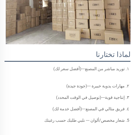
لماذا تختارنا
١. توريد مباشر من المصنع---(أفضل سعر لك) 
٢. مهارات يدوية خبيرة ---(جودة جيدة) 
٣. إنتاجية قوية---(توصيل في الوقت المحدد) 
٤. فريق مثالي في المصنع---(أفضل خدمة لك) 
5. شعار مخصص/ألوان --- نلبي طلبك حسب رغبتك 