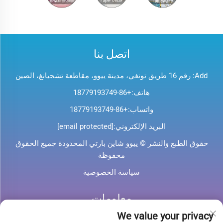
اتصل بنا
Add: رقم 16 طريق تونغي، مدينة ييوو، مقاطعة تشجيانغ، الصين
هاتف:
+86-18779193749
واتساب:
+86-18779193749
البريد الإلكتروني:
[email protected]
حقوق الطبع والنشر © ييوو شاين بارتي المحدودة جميع الحقوق
محفوظة
سياسة الخصوصية
معلومات
We value your privacy
اشترك لتلقي نشرتنا الإخبارية الأسبوعية