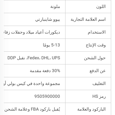
اللون
ملونة
اسم العلامة التجارية
ييوو شاينبارتي
الاستخدام
ديكورات أعياد ميلاد وحفلات زفاف
وقت الإنتاج
5-13 يومًا
حول الشحن
Fedex، DHL، UPS، نقبل DDP
عن الدفع
30% دفعة مقدمة
التغليف
مجموعة واحدة في كيس بولي أو كي
رمز HS
9505900000
الباركود والعلامة
يُقبل باركود FBA وعلامة الشحن