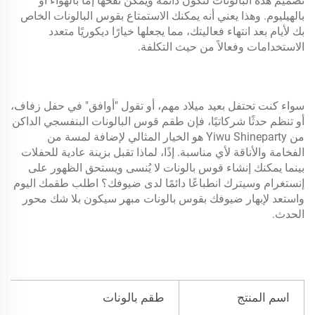
تصميم هذه البالونات لتكون دائمة ويمكن نفخها إما بالهواء أو
بالهيليوم. وهذا يعني أنه يمكنك الاستمتاع بقوس البالونات الخاص
بك لأيام بعد انتهاء فعاليتك، مما يجعلها خيارًا ديكوريًا متعدد
الاستخدامات وفعالاً من حيث التكلفة.
سواء كنت تحتفل بعيد ميلاد مهم، أو تقول "أوافق" في حفل زفاف،
أو تنظم حدثًا شركاتيًا، فإن طقم قوس البالونات البنفسجي الداكن
من Yiwu Shineparty هو الخيار المثالي لإضافة لمسة من
الفخامة والأناقة لأي مناسبة. إذًا، لماذا تقبل بزينة عادية للحفلات
بينما يمكنك إنشاء قوس بالونات لا يُنسى ويستحق الظهور على
إنستغرام وسيترك انطباعًا دائمًا لدى ضيوفك؟ اطلب طقمك اليوم
واستعد لإبهار ضيوفك بقوس بالونات مبهر سيكون بلا شك محور
الحدث.
اسم المنتج
طقم بالونات