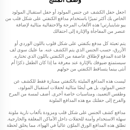
اجعل حفل الكشف عن جنس المولود أو حفل استقبال المولود
الخاص بك أكثر تميزًا باستخدام مدافع الكنفتي على شكل قلب من
ييو شاينبارتي! هذه الألعاب المرحة والاحتفالية مثالية لإضافة
عنصر من المفاجأة والإثارة إلى احتفالك
يتم تعبئة كل مدفع بكنفتي على شكل قلوب باللون الوردي أو
الأزرق، حسب الجنس الذي يتم الكشف عنه. ما عليك سوى لف
قاعدة المدفع لإطلاق عاصفة من الكنفتي باللون الذي تختاره.
سيستمتع ضيوفك بالإثارة عند معرفة ما إذا كان الطفل ذكرًا أم
أنثى بينما يتساقط الكنفتي من حولهم
ليست هذه المدافع المليئة بالكنفتي ممتازة فقط للكشف عن
جنس المولود، بل هي أيضًا مثالية لحفلات استقبال المولود،
وطقس التعميد، ومناسبات خاصة أخرى. أضف لمسة من المرح
والفرح إلى حفلتك مع هذه المدافع الملونة
مدافع كشف الجنس على شكل قلب ومزودة بألعاب نارية ملونة
سهلة الاستخدام وآمنة للحفلات داخل الأماكن المغلقة والخارجية.
تطلق هذه المدافع الورق الملوّن عالياً في الهواء، مما يخلق لحظة