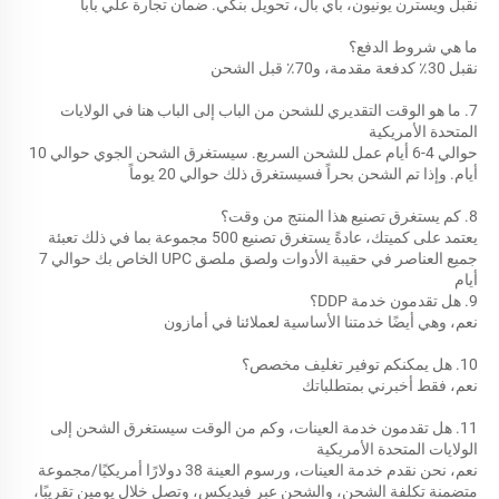
نقبل ويسترن يونيون، باي بال، تحويل بنكي. ضمان تجارة علي بابا 
ما هي شروط الدفع؟ 
نقبل 30٪ كدفعة مقدمة، و70٪ قبل الشحن 
7. ما هو الوقت التقديري للشحن من الباب إلى الباب هنا في الولايات 
المتحدة الأمريكية 
حوالي 4-6 أيام عمل للشحن السريع. سيستغرق الشحن الجوي حوالي 10 
أيام. وإذا تم الشحن بحراً فسيستغرق ذلك حوالي 20 يوماً 
8. كم يستغرق تصنيع هذا المنتج من وقت؟ 
يعتمد على كميتك، عادةً يستغرق تصنيع 500 مجموعة بما في ذلك تعبئة 
جميع العناصر في حقيبة الأدوات ولصق ملصق UPC الخاص بك حوالي 7 
أيام 
9. هل تقدمون خدمة DDP؟ 
نعم، وهي أيضًا خدمتنا الأساسية لعملائنا في أمازون 
10. هل يمكنكم توفير تغليف مخصص؟ 
نعم، فقط أخبرني بمتطلباتك 
11. هل تقدمون خدمة العينات، وكم من الوقت سيستغرق الشحن إلى 
الولايات المتحدة الأمريكية 
نعم، نحن نقدم خدمة العينات، ورسوم العينة 38 دولارًا أمريكيًا/مجموعة 
متضمنة تكلفة الشحن، والشحن عبر فيديكس، وتصل خلال يومين تقريبًا، 