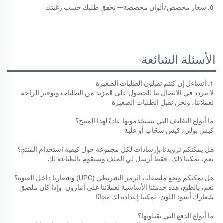
٥. شعار مخصص/ألوان مخصصة--- نحقق طلبك حسب رغبتك 
الأسئلة الشائعة
١. أتساءل إن كنتم تقبلون الطلبات الصغيرة 
لا تتردد في الاتصال بنا للحصول على المزيد من الطلبات وتوفير الراحة 
لعملائنا، ونحن نقبل الطلبات الصغيرة 
ما أنواع التغليف التي تستخدمونها عادةً لهذا المنتج؟ 
كيس بولي، كيس سحّاب أو علبة 
هل يمكنكم تزويدنا بإرشادات لكل مجموعة حول كيفية استخدام المنتج؟ 
نعم، يمكننا ذلك، فقط أرسل لي الملف وسنقوم بالطباعة لك 
هل يمكنكم وضع ملصقات الرمز الشريطي (UPC) وشعارنا داخل العبوة؟ 
نعم، بالطبع، هذه خدمتنا الأساسية لعملائنا على أمازون. وإذا كان ملصق 
شعارك أسود اللون، يمكننا إعداده لك مجانًا 
ما أنواع الدفع التي تقبلونها؟ 