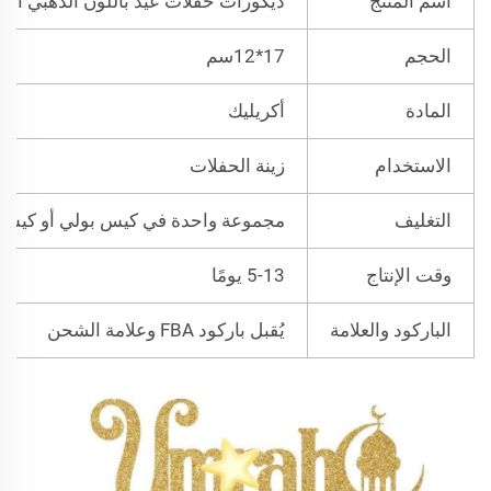
اسم المنتج
ديكورات حفلات عيد باللون الذهبي اللا
الحجم
17*12سم
المادة
أكريليك
الاستخدام
زينة الحفلات
التغليف
مجموعة واحدة في كيس بولي أو كيس س
وقت الإنتاج
5-13 يومًا
الباركود والعلامة
يُقبل باركود FBA وعلامة الشحن