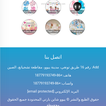
اتصل بنا
Add: رقم 16 طريق تونغي، مدينة ييوو، مقاطعة تشجيانغ، الصين
هاتف:
+86-18779193749
واتساب:
+86-18779193749
البريد الإلكتروني:
[email protected]
حقوق الطبع والنشر © ييوو شاين بارتي المحدودة جميع الحقوق
محفوظة