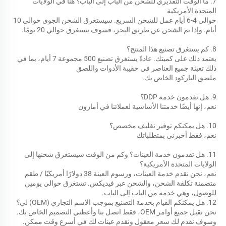
7. ما الوقت التقديري للشحن من الباب إلى الباب؟ هنا في الولايات 
المتحدة الأمريكية 
حوالي 4-6 أيام عمل للشحن السريع. سيستغرق الشحن الجوي حوالي 10 
أيام. وإذا تم الشحن عن طريق البحر، فسوف يستغرق حوالي 20 يومًا. 
8. كم يستغرق تصنيع هذا المنتج؟ 
يعتمد ذلك على كميتك. عادةً يستغرق تصنيع 500 مجموعة 7 أيام، بما في 
ذلك تعبئة جميع العناصر في حقيبة الأدوات واللصق 
ملصق الباركود الخاص بك. 
9. هل تقدمون خدمة DDP؟ 
نعم، إنها أيضًا خدمتنا الأساسية لعملائنا في أمازون 
10. هل يمكنكم توفير تغليف مخصص؟ 
نعم، فقط أخبرني بمتطلباتك 
11. هل تقدمون خدمة العينات؟ وكم من الوقت سيستغرق شحنها إلى 
الولايات المتحدة الأمريكية؟ 
نعم، نحن نقدم خدمة العينات، ورسوم العينة 38 دولارًا أمريكيًا / طقم 
متضمنة تكلفة الشحن، والشحن عبر فيديكس. تستغرق حوالي يومين 
للوصول، وهي خدمة من الباب إلى الباب. 
12. هل يمكنكم القيام بخدمة التصنيع بموجب الاسم التجاري (OEM) لي؟ 
نحن نقبل جميع أوامر OEM، فقط اتصل بنا وأعطني التصميم الخاص بك. 
وسوف نقدم لك سعر معقول ونقدم عينات لك في أسرع وقت ممكن. 