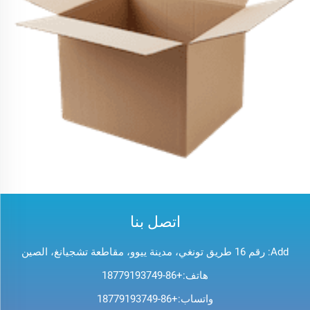
اتصل بنا
Add: رقم 16 طريق تونغي، مدينة ييوو، مقاطعة تشجيانغ، الصين
هاتف:
+86-18779193749
واتساب:
+86-18779193749