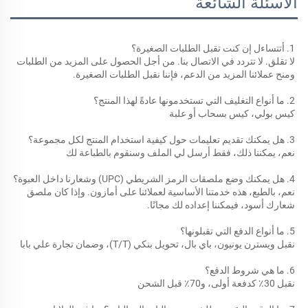
الأسئلة الشائعة
1. أتتساءل إن كنت تقبل الطلبات الصغيرة؟ 
لا تقلق. لا تتردد في الاتصال بنا. من أجل الحصول على المزيد من الطلبات 
ومنح عملائنا المزيد من الدعم، فإننا نقبل الطلبات الصغيرة. 
2. ما أنواع التغليف التي تستخدمونها عادةً لهذا المنتج؟ 
كيس بولي، كيس بسحاب أو علبة 
3. هل يمكنك تقديم تعليمات حول كيفية استخدام المنتج لكل مجموعة؟ 
نعم، يمكننا ذلك، فقط أرسل لي الملف وسنقوم بالطباعة لك 
4. هل يمكنك وضع ملصقات الرمز الشريطي (UPC) وشعارنا داخل العبوة؟ 
نعم، بالطبع، هذه خدمتنا الأساسية لعملائنا على أمازون. وإذا كان ملصق 
شعارك أسود، فيمكننا إعداده لك مجانًا. 
5. ما أنواع الدفع التي تقبلونها؟ 
نقبل ويسترن يونيون، باي بال، تحويل بنكي (T/T)، وضمان تجارة علي بابا 
6. ما هي شروط الدفع؟ 
نقبل 30٪ كدفعة أولى، و70٪ قبل الشحن 