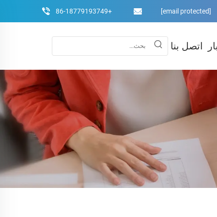
+86-18779193749
[email protected]
ار
اتصل بنا