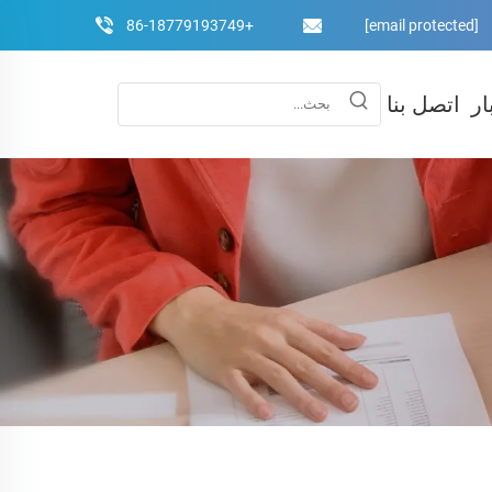
+86-18779193749
[email protected]
ار
اتصل بنا