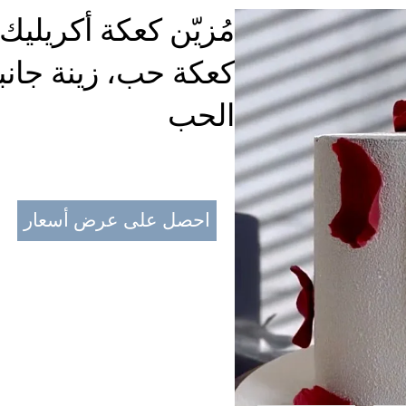
مُزيّن كعكة أكريليك
كعكة حب، زينة جانبي
الحب
احصل على عرض أسعار