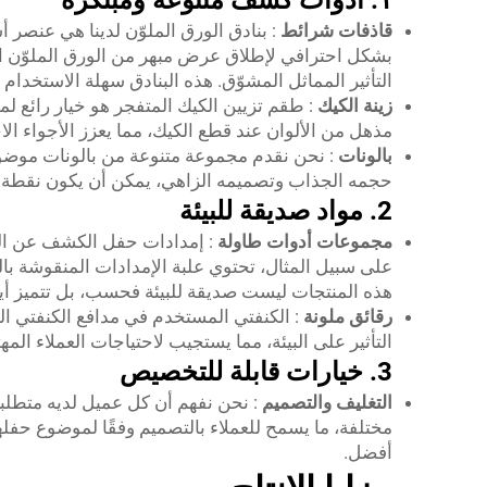
١. أدوات كشف متنوعة ومبتكرة
قاذفات شرائط
بشكل احترافي لإطلاق عرض مبهر من الورق الملوّن الأزر
التأثير المماثل المشوّق. هذه البنادق سهلة الاستخدام 
زينة الكيك
: طقم تزيين الكيك المتفجر هو خيار رائع 
مذهل من الألوان عند قطع الكيك، مما يعزز الأجواء الا
بالونات
حجمه الجذاب وتصميمه الزاهي، يمكن أن يكون نقطة محو
2. مواد صديقة للبيئة
مجموعات أدوات طاولة
: إمدادات حفل الكشف عن الجن
هذه المنتجات ليست صديقة للبيئة فحسب، بل تتميز أيضً
رقائق ملونة
: الكنفتي المستخدم في مدافع الكنفتي الخ
التأثير على البيئة، مما يستجيب لاحتياجات العملاء المهتم
3. خيارات قابلة للتخصيص
التغليف والتصميم
: نحن نفهم أن كل عميل لديه متطلب
مختلفة، ما يسمح للعملاء بالتصميم وفقًا لموضوع حفله
أفضل.