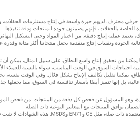
: يتكون فريق الإنتاج لدينا من أكثر من 100 حرفي محترف. لديهم خبرة واسعة في إنتاج مست
ئدة الخاصة بالحفلات، فإنهم يضمنون جودة المنتجات ودقة تنفيذها.
يك، نعتمد عملية إنتاج دقيقة. من اختيار المواد وحتى التشكيل النه
ية الجودة وتقنيات إنتاج متقدمة يجعل منتجاتنا أكثر متانة وقدرة
ما يمكننا من تحقيق إنتاج واسع النطاق. على سبيل المثال، يمكن أن 
لنطاق، يمكننا تقليل تكاليف الإنتاج بشكل فعّال. وفي الوقت نفسه،
الية، بل إنها تتميز أيضًا بأسعار تنافسية في السوق، مما يجعلها جذاب
دة، وهو المسؤول عن فحص كل دفعة من المنتجات. من فحص المواد ا
لضمان توافق المنتجات مع المعايير النوعية ذات الصلة.
: حصلت منتجاتنا على شهادات معتمدة ذات صلة، 