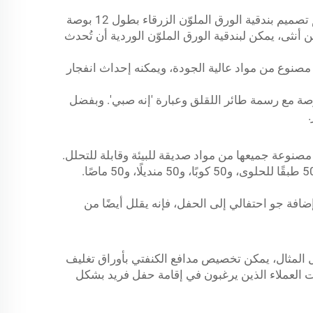
: بنادق الورق الملوّن لدينا هي عنصر أساسي في حفلات الكشف عن جنس المولود. على سبيل المثال، تم تصميم بندقية الورق الملوّن الزرقاء بطول 12 بوصة
أنثى، يمكن لبندقية الورق الملوّن الوردية أن تُحدث
مصنوع من مواد عالية الجودة، ويمكنه إحداث انفجار
دم مجموعة متنوعة من بالونات موضوع الإعلان عن نوع الجنين، مثل بالون الميسوتيك الكبير بقطر 62 بوصة مع رسمة طائر اللقلق وعبارة 'إنه صبي'. وبفضل
صنوعة جميعها من مواد صديقة للبيئة وقابلة للتحلل.
على سبيل المثال، تحتوي علبة الإمدادات المنقوشة باللونين الوردي والأزرق للكشف عن الجنس على 50 طبقًا رئيسيًا، و50 طبقًا للحلوى، و50 كوبًا، و50 منديلًا، و50 ماصًا.
ضافة جو احتفالي إلى الحفل، فإنه يقلل أيضًا من
ل المثال، يمكن تخصيص مدافع الكنفتي بأوراق تغليف
ات العملاء الذين يرغبون في إقامة حفل فريد بشكل