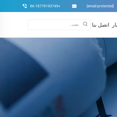
+86-18779193749
[email protected]
ار
اتصل بنا