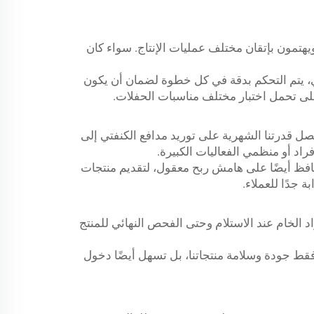
لزمات الحفلات، ويهتمون بإتقان مختلف عمليات الإنتاج. سواء كان
ائي، يتم التحكم بدقة في كل خطوة لضمان أن يكون
 على تحمل اختبار مختلف مناسبات الحفلات.
تصل قدرتنا الشهرية على توريد مدافع الكنفتي إلى
 نحافظ أيضًا على هامش ربح معقول، لتقديم منتجات
ة جدًا للعملاء.
لخام عند الاستلام وحتى الفحص النهائي للمنتج
مثل CE وEN71 وMSDS. هذه الشهادات لا تثبت فقط جودة وسلامة منتجاتنا، بل تسهل أيضًا دخول