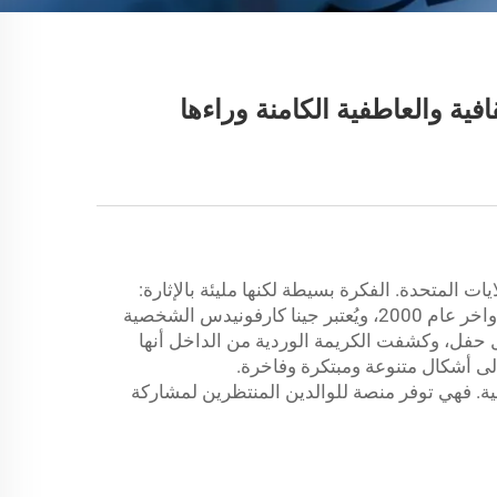
ية والعاطفية الكامنة وراءها
المتحدة. الفكرة بسيطة لكنها مليئة بالإثارة:
يُنظم الوالدان الحاملان حفلًا لكشف جنس طفلهما غير المولود أمام العائلة والأصدقاء. برزت هذه الظاهرة لأول مرة في أواخر عام 2000، ويُعتبر جينا كارفونيدس الشخصية
ن الجنس. ففي عام 2008، قامت بقطع قالب حلوى خلال حفل، وكشفت الكريمة الوردية من الداخل أنها
 أشكال متنوعة ومبتكرة وفاخرة.
. فهي توفر منصة للوالدين المنتظرين لمشاركة