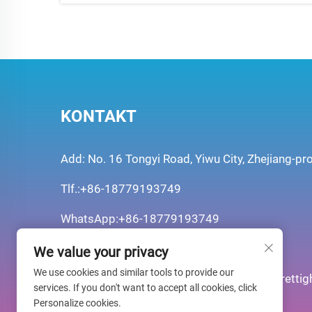
KONTAKT
Add: No. 16 Tongyi Road, Yiwu City, Zhejiang-pr
Tlf.:
+86-18779193749
WhatsApp:
+86-18779193749
E-mail:
[email protected]
We value your privacy
We use cookies and similar tools to provide our
Ophavsret © Yiwu Shineparty Co., Ltd Alle retti
services. If you don't want to accept all cookies, click
Personalize cookies.
Privatlivspolitik