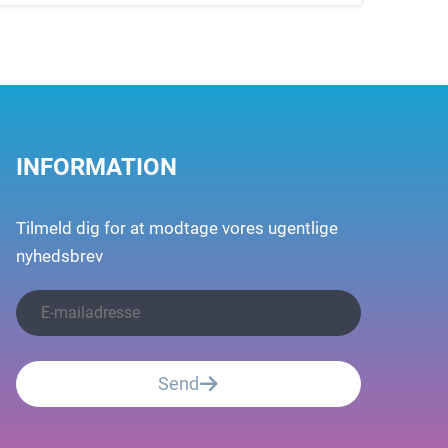
INFORMATION
Tilmeld dig for at modtage vores ugentlige
nyhedsbrev
Send