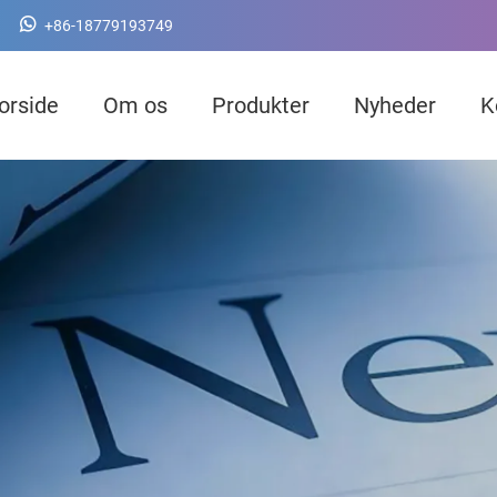
+86-18779193749
orside
Om os
Produkter
Nyheder
K