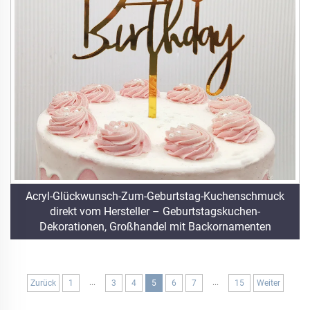
Acryl-Glückwunsch-Zum-Geburtstag-Kuchenschmuck
direkt vom Hersteller – Geburtstagskuchen-
Dekorationen, Großhandel mit Backornamenten
...
...
Zurück
1
3
4
5
6
7
15
Weiter