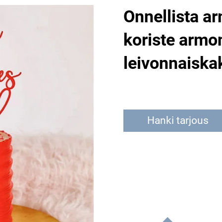
Onnellista a
koriste armo
leivonnaiska
Hanki tarjous