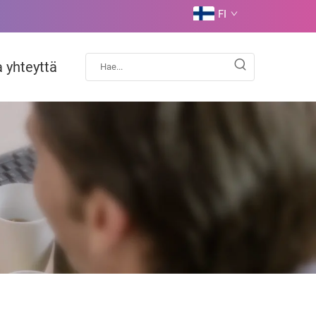
FI
 yhteyttä