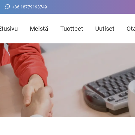
+86-18779193749
Etusivu
Meistä
Tuotteet
Uutiset
Ota