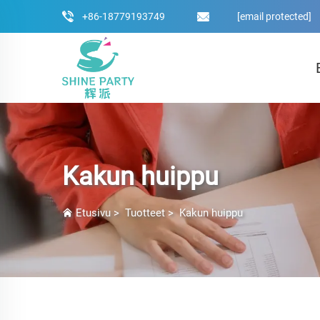
+86-18779193749
[email protected]
Kakun huippu
Etusivu
>
Tuotteet
>
Kakun huippu