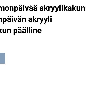
rmonpäivää akryylikakun
npäivän akryyli
kun päälline