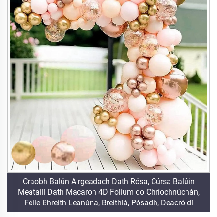
Craobh Balún Airgeadach Dath Rósa, Cúrsa Balúin
Meataill Dath Macaron 4D Folium do Chríochnúchán,
Féile Bhreith Leanúna, Breithlá, Pósadh, Deacróidí