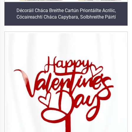
Décoráil Cháca Breithe Cartún Priontáilte Acrilic,
Cócaireachtí Cháca Capybara, Solbhreithe Páirtí