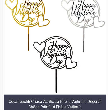
Cócaireachtí Cháca Acrilic Lá Fhéile Vailintín, Décoráil
Cháca Páirtí Lá Fhéile Vailintín