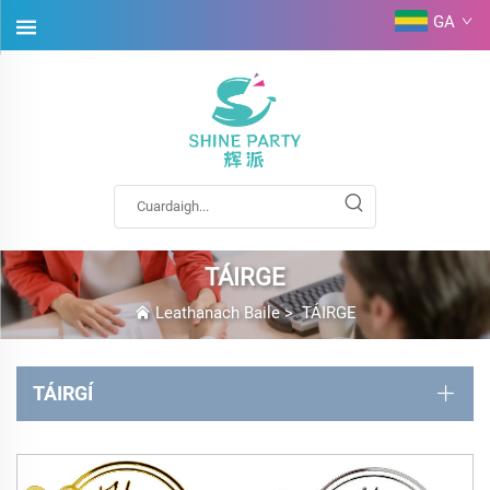
GA
TÁIRGE
Leathanach Baile
>
TÁIRGE
TÁIRGÍ