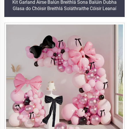
Kit Garland Áirse Balún Breithlá Sona Balúin Dubha
Glasa do Chóisir Breithlá Soláthraithe Cóisir Leanaí