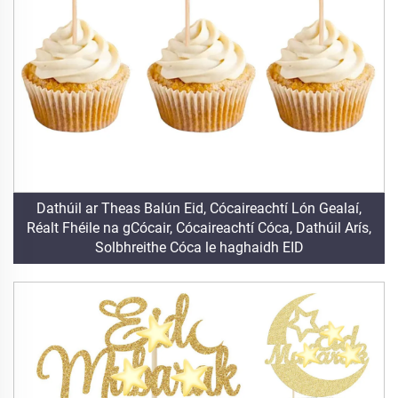
Dathúil ar Theas Balún Eid, Cócaireachtí Lón Gealaí,
Réalt Fhéile na gCócair, Cócaireachtí Cóca, Dathúil Arís,
Solbhreithe Cóca le haghaidh EID