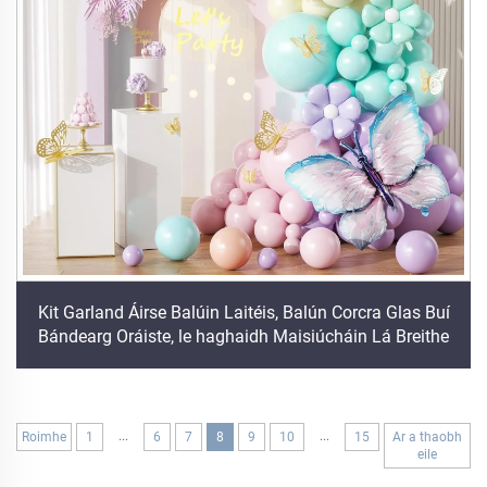
Kit Garland Áirse Balúin Laitéis, Balún Corcra Glas Buí
Bándearg Oráiste, le haghaidh Maisiúcháin Lá Breithe
...
...
Roimhe
1
6
7
8
9
10
15
Ar a thaobh
eile