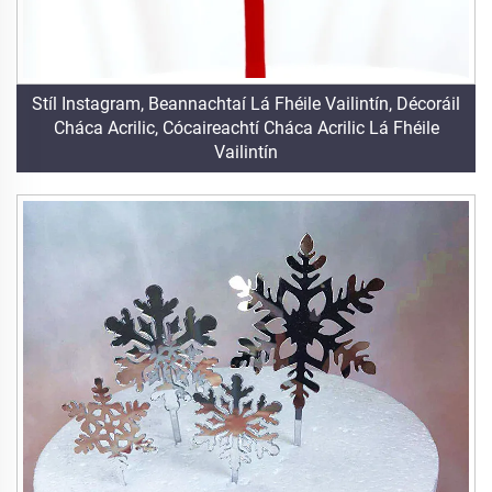
Stíl Instagram, Beannachtaí Lá Fhéile Vailintín, Décoráil
Cháca Acrilic, Cócaireachtí Cháca Acrilic Lá Fhéile
Vailintín