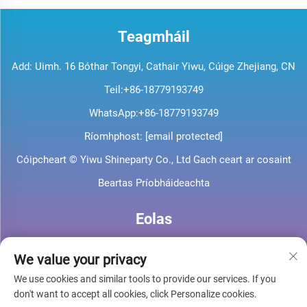
Teagmháil
Add: Uimh. 16 Bóthar Tongyi, Cathair Yiwu, Cúige Zhejiang, CN
Teil:
+86-18779193749
WhatsApp:
+86-18779193749
Ríomhphost:
[email protected]
Cóipcheart © Yiwu Shineparty Co., Ltd Gach ceart ar cosaint
Beartas Príobháideachta
Eolas
Síní leat le bheith ar liosta le haghaidh ár nuachtslánú
We value your privacy
seachtúil
We use cookies and similar tools to provide our services. If you
don't want to accept all cookies, click Personalize cookies.