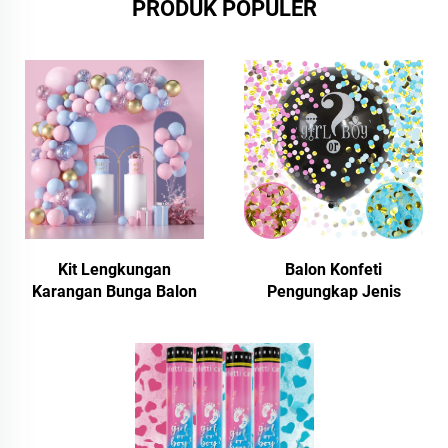
PRODUK POPULER
Kit Lengkungan
Balon Konfeti
Karangan Bunga Balon
Pengungkap Jenis
Merah Muda dan Biru,
Kelamin Balon Hitam
Balon Lateks Emas,
Besar dengan Paket
Konfeti Merah Muda dan
Konfeti Bentuk Hati
Biru, Balon Pengungkap
Merah Muda dan Biru
Jenis Kelamin, Dekorasi
untuk Anak Laki-laki
Baby Shower
atau Perempuan