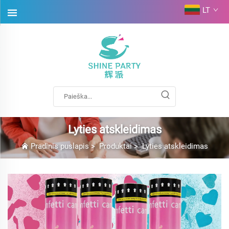
LT
Lyties atskleidimas
Pradinis puslapis
>
Produktai
>
Lyties atskleidimas