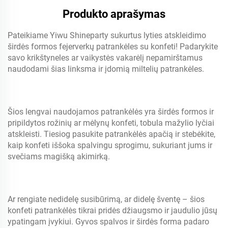
Produkto aprašymas
Pateikiame Yiwu Shineparty sukurtus lyties atskleidimo
širdės formos fejerverkų patrankėles su konfeti! Padarykite
savo krikštyneles ar vaikystės vakarėlį nepamirštamus
naudodami šias linksma ir įdomią miltelių patrankėles.
Šios lengvai naudojamos patrankėlės yra širdės formos ir
pripildytos rožinių ar mėlynų konfeti, tobula mažylio lyčiai
atskleisti. Tiesiog pasukite patrankėlės apačią ir stebėkite,
kaip konfeti iššoka spalvingu sprogimu, sukuriant jums ir
svečiams magišką akimirką.
Ar rengiate nedidelę susibūrimą, ar didelę šventę – šios
konfeti patrankėlės tikrai pridės džiaugsmo ir jaudulio jūsų
ypatingam įvykiui. Gyvos spalvos ir širdės forma padaro