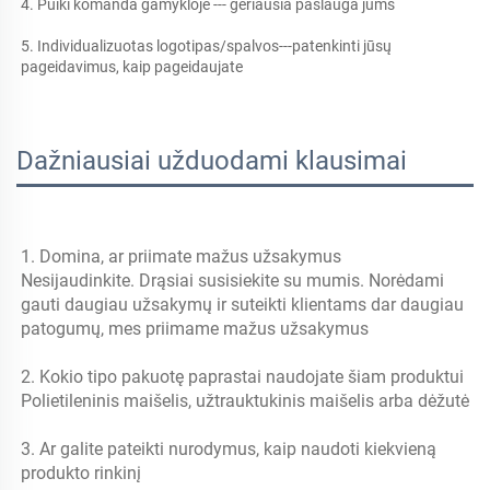
4. Puiki komanda gamykloje --- geriausia paslauga jums 
5. Individualizuotas logotipas/spalvos---patenkinti jūsų 
pageidavimus, kaip pageidaujate 
Dažniausiai užduodami klausimai
1. Domina, ar priimate mažus užsakymus 
Nesijaudinkite. Drąsiai susisiekite su mumis. Norėdami 
gauti daugiau užsakymų ir suteikti klientams dar daugiau 
patogumų, mes priimame mažus užsakymus 
2. Kokio tipo pakuotę paprastai naudojate šiam produktui 
Polietileninis maišelis, užtrauktukinis maišelis arba dėžutė 
3. Ar galite pateikti nurodymus, kaip naudoti kiekvieną 
produkto rinkinį 