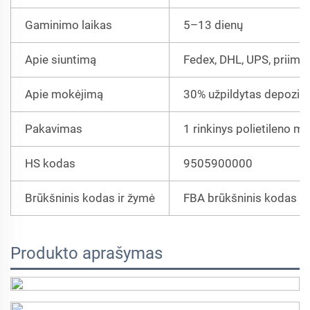
Gaminimo laikas
5–13 dienų
Apie siuntimą
Fedex, DHL, UPS, priim
Apie mokėjimą
30% užpildytas depozit
Pakavimas
1 rinkinys polietileno m
HS kodas
9505900000
Brūkšninis kodas ir žymė
FBA brūkšninis kodas ir 
Produkto aprašymas