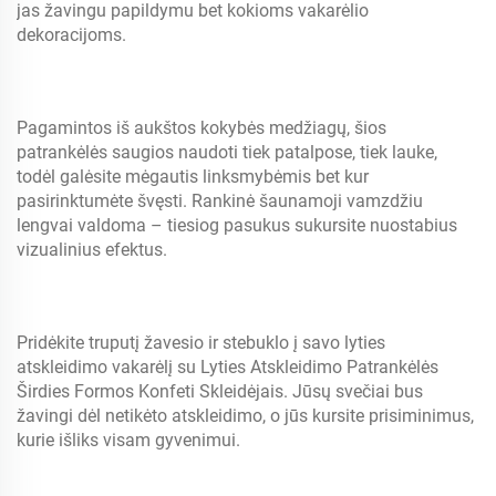
jas žavingu papildymu bet kokioms vakarėlio
dekoracijoms.
Pagamintos iš aukštos kokybės medžiagų, šios
patrankėlės saugios naudoti tiek patalpose, tiek lauke,
todėl galėsite mėgautis linksmybėmis bet kur
pasirinktumėte švęsti. Rankinė šaunamoji vamzdžiu
lengvai valdoma – tiesiog pasukus sukursite nuostabius
vizualinius efektus.
Pridėkite truputį žavesio ir stebuklo į savo lyties
atskleidimo vakarėlį su Lyties Atskleidimo Patrankėlės
Širdies Formos Konfeti Skleidėjais. Jūsų svečiai bus
žavingi dėl netikėto atskleidimo, o jūs kursite prisiminimus,
kurie išliks visam gyvenimui.