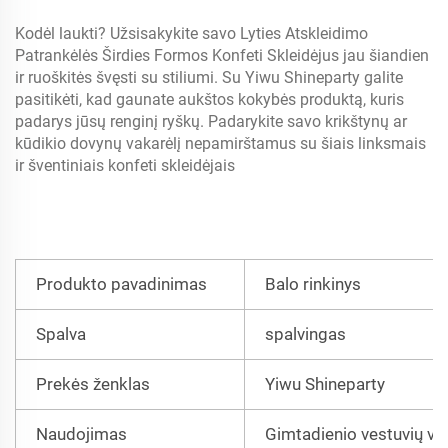
Kodėl laukti? Užsisakykite savo Lyties Atskleidimo
Patrankėlės Širdies Formos Konfeti Skleidėjus jau šiandien
ir ruoškitės švęsti su stiliumi. Su Yiwu Shineparty galite
pasitikėti, kad gaunate aukštos kokybės produktą, kuris
padarys jūsų renginį ryškų. Padarykite savo krikštynų ar
kūdikio dovynų vakarėlį nepamirštamus su šiais linksmais
ir šventiniais konfeti skleidėjais
Produkto pavadinimas
Balo rinkinys
Spalva
spalvingas
Prekės ženklas
Yiwu Shineparty
Naudojimas
Gimtadienio vestuvių va