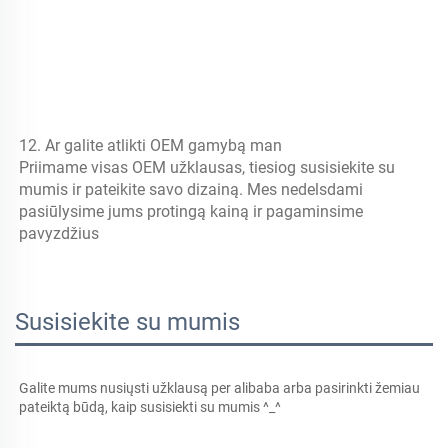
12. Ar galite atlikti OEM gamybą man 
Priimame visas OEM užklausas, tiesiog susisiekite su 
mumis ir pateikite savo dizainą. Mes nedelsdami 
pasiūlysime jums protingą kainą ir pagaminsime 
pavyzdžius 
Susisiekite su mumis
Galite mums nusiųsti užklausą per alibaba arba pasirinkti žemiau 
pateiktą būdą, kaip susisiekti su mumis ^_^ 