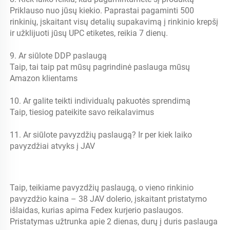
Priklauso nuo jūsų kiekio. Paprastai pagaminti 500 
rinkinių, įskaitant visų detalių supakavimą į rinkinio krepšį 
ir užklijuoti jūsų UPC etiketes, reikia 7 dienų. 
9. Ar siūlote DDP paslaugą 
Taip, tai taip pat mūsų pagrindinė paslauga mūsų 
Amazon klientams 
10. Ar galite teikti individualų pakuotės sprendimą 
Taip, tiesiog pateikite savo reikalavimus 
11. Ar siūlote pavyzdžių paslaugą? Ir per kiek laiko 
pavyzdžiai atvyks į JAV 
Taip, teikiame pavyzdžių paslaugą, o vieno rinkinio 
pavyzdžio kaina – 38 JAV dolerio, įskaitant pristatymo 
išlaidas, kurias apima Fedex kurjerio paslaugos. 
Pristatymas užtrunka apie 2 dienas, durų į duris paslauga 