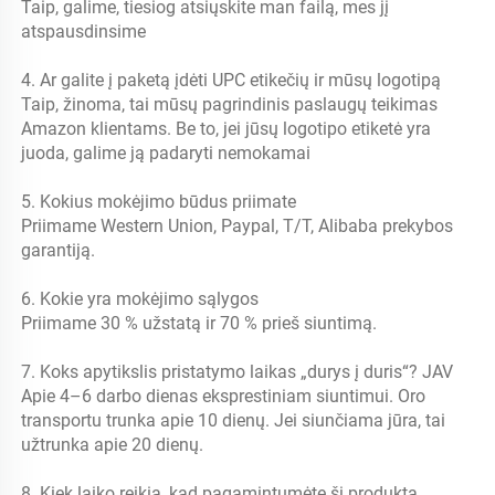
Taip, galime, tiesiog atsiųskite man failą, mes jį 
atspausdinsime 
4. Ar galite į paketą įdėti UPC etikečių ir mūsų logotipą 
Taip, žinoma, tai mūsų pagrindinis paslaugų teikimas 
Amazon klientams. Be to, jei jūsų logotipo etiketė yra 
juoda, galime ją padaryti nemokamai 
5. Kokius mokėjimo būdus priimate 
Priimame Western Union, Paypal, T/T, Alibaba prekybos 
garantiją. 
6. Kokie yra mokėjimo sąlygos 
Priimame 30 % užstatą ir 70 % prieš siuntimą. 
7. Koks apytikslis pristatymo laikas „durys į duris“? JAV 
Apie 4–6 darbo dienas eksprestiniam siuntimui. Oro 
transportu trunka apie 10 dienų. Jei siunčiama jūra, tai 
užtrunka apie 20 dienų. 
8. Kiek laiko reikia, kad pagamintumėte šį produktą 