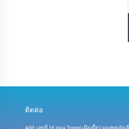
ติดต่อ
Add: เลขที่ 16 ถนน Tongyi เมืองอี้หวู่ มณฑลเจ้อเ