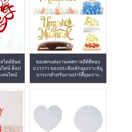
กสไตล์อินส
ของตกแต่งงานเทศกาลอีด์สีทอง
นไทน์ ท็อป
แวววาว ของประดับเค้กอุมเราะห์มู
าเลนไทน์
บาระกสำหรับงานปาร์ตี้อุมเราะ
ห์ฮัจญ์