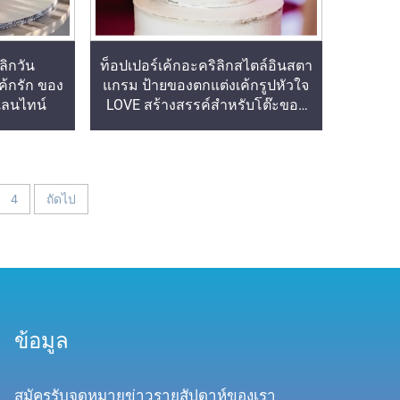
ลิกวัน
ท็อปเปอร์เค้กอะคริลิกสไตล์อินสตา
ค้กรัก ของ
แกรม ป้ายของตกแต่งเค้กรูปหัวใจ
เลนไทน์
LOVE สร้างสรรค์สำหรับโต๊ะของ
หวาน
4
ถัดไป
ข้อมูล
สมัครรับจดหมายข่าวรายสัปดาห์ของเรา