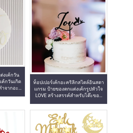
ต่งเค้กวัน
เค้กวันเกิด
ท็อปเปอร์เค้กอะคริลิกสไตล์อินสตา
มทำจากอะค
แกรม ป้ายของตกแต่งเค้กรูปหัวใจ
LOVE สร้างสรรค์สำหรับโต๊ะของ
หวาน