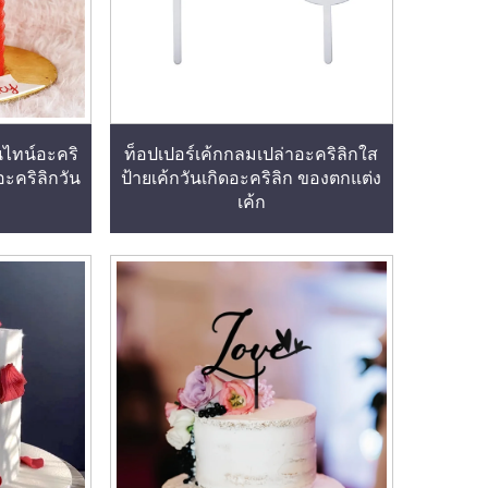
นไทน์อะคริ
ท็อปเปอร์เค้กกลมเปล่าอะคริลิกใส
อะคริลิกวัน
ป้ายเค้กวันเกิดอะคริลิก ของตกแต่ง
เค้ก