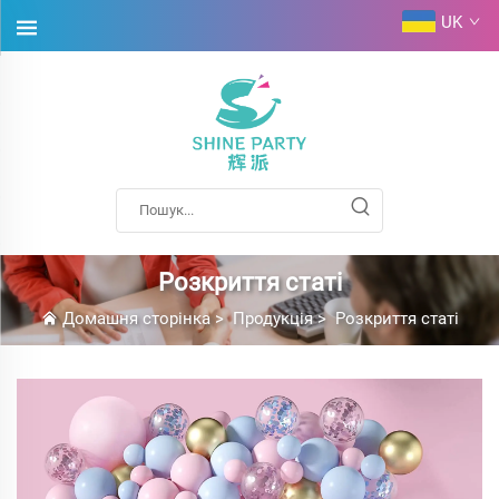
UK
Розкриття статі
Домашня сторінка
>
Продукція
>
Розкриття статі