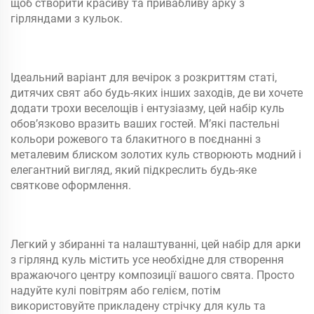
щоб створити красиву та привабливу арку з
гірляндами з кульок.
Ідеальний варіант для вечірок з розкриттям статі,
дитячих свят або будь-яких інших заходів, де ви хочете
додати трохи веселощів і ентузіазму, цей набір куль
обов’язково вразить ваших гостей. М’які пастельні
кольори рожевого та блакитного в поєднанні з
металевим блиском золотих куль створюють модний і
елегантний вигляд, який підкреслить будь-яке
святкове оформлення.
Легкий у збиранні та налаштуванні, цей набір для арки
з гірлянд куль містить усе необхідне для створення
вражаючого центру композиції вашого свята. Просто
надуйте кулі повітрям або гелієм, потім
використовуйте прикладену стрічку для куль та