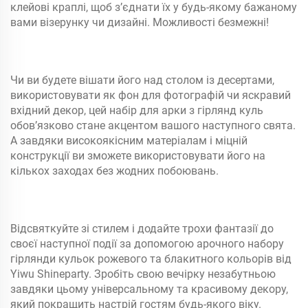
клейові краплі, щоб з’єднати їх у будь-якому бажаному
вами візерунку чи дизайні. Можливості безмежні!
Чи ви будете вішати його над столом із десертами,
використовувати як фон для фотографій чи яскравий
вхідний декор, цей набір для арки з гірлянд куль
обов’язково стане акцентом вашого наступного свята.
А завдяки високоякісним матеріалам і міцній
конструкції ви зможете використовувати його на
кількох заходах без жодних побоювань.
Відсвяткуйте зі стилем і додайте трохи фантазії до
своєї наступної події за допомогою арочного набору
гірлянди кульок рожевого та блакитного кольорів від
Yiwu Shineparty. Зробіть свою вечірку незабутньою
завдяки цьому універсальному та красивому декору,
який покращить настрій гостям будь-якого віку.