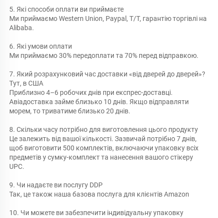
5. Які способи оплати ви приймаєте 
Ми приймаємо Western Union, Paypal, T/T, гарантію торгівлі на 
Alibaba. 
6. Які умови оплати 
Ми приймаємо 30% передоплати та 70% перед відправкою. 
7. Який розрахунковий час доставки «від дверей до дверей»? 
Тут, в США 
Приблизно 4–6 робочих днів при експрес-доставці. 
Авіадоставка займе близько 10 днів. Якщо відправляти 
морем, то триватиме близько 20 днів. 
8. Скільки часу потрібно для виготовлення цього продукту 
Це залежить від вашої кількості. Зазвичай потрібно 7 днів, 
щоб виготовити 500 комплектів, включаючи упаковку всіх 
предметів у сумку-комплект та нанесення вашого стікеру 
UPC. 
9. Чи надаєте ви послугу DDP 
Так, це також наша базова послуга для клієнтів Amazon 
10. Чи можете ви забезпечити індивідуальну упаковку 