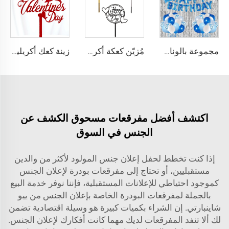
مجموعة بالونات قوسية من 65 قطعة، ستارة من البالونات المعدنية بخلفية نجوم لعيد ميلاد سعيد، بالونات من فيلم ألومنيوم لحفلة عيد ميلاد، من المورد
مُزيّن كعكة أكريليك ليوم عيد الحب، زينة كعكة حفلة عيد الحب السعيد
زينة كعك أكريليك بأسلوب إنستغرام لعيد الحب، مزين كعكة أكريليك للخبز بمناسبة عيد الحب
اكتشف أفضل مفرقعات مسحوق الكشف عن
الجنس في السوق
إذا كنت تخطط لحفل إعلان جنس المولود لأكثر من والدين
مستقبليين، أو تحتاج إلى مفرقعات بودرة لإعلان الجنس
كموجود احتياطي للإعلانات المستقبلية، فإننا نوفر خدمة البيع
بالجملة لمفرقعات البودرة الخاصة بإعلان الجنس من ييو
شاينبارتي. إن الشراء بكميات كبيرة هو وسيلة اقتصادية تضمن
لك ألا تنفد المفرقعات لديك مهما كانت أفكارك لإعلان الجنس.