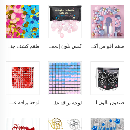
كيس بَلُونِ إسقاطِ تَوينكل تَوينكل نجمة صغيرة لَمُزَادِ الحفلةِ تَوينكل
طقم أقواس أكاليل البالونات الوردية والزرقاء، بالونات لاتكس وردية زرقاء مع فواكه ذهبية، ديكورات حفل الكشف عن جنس المولود، احتفالات استقبال المولود الجديد
طقم كشف جنس المولود 50 غرام، شرائط ورقية وردية وزرقاء وذهبية، مستلزمات حفل كشف الجنس
صندوق بالون لكشف الجنس اصنعه بنفسك، مستلزمات حفل كشف الجنس، صندوق ورقي لتزيين كشف الجنس، ديكور منزلي لحفل استقبال المولود
لوحة براقة على شكل قلب، جدار متلألئ، لوحة لامعة للخلفية، خلفية صور مناسبة لتزيين أعياد الميلاد والزفاف والخطوبة وذكرى الزواج
لوحة براقة على شكل جدار متلألئ، لوحة لامعة للخلفية، خلفية صور مناسبة لتزيين أعياد الميلاد والزفاف والخطوبة وذكرى الزواج