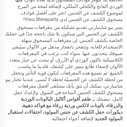
الوردي الفاتح والكحلي الملكي، لإضافة لمحة من المرح
لموضوع الكشف عن الجنس. اعثر على أفضل قواذف
مسحوق الكشف عن الجنس لدى Yiwu Shineparty!
يسر ييو شاينبارتي تقديم تشكيلة من مفرقعات مسحوق
الكشف عن الجنس التي ستكون بلا شك ناجحة جدًا في حفلتك
الخاصة بكشف الجنس. إن مفرقعات المسحوق سهلة
الاستخدام للغاية، وتنفجر بانفجار مذهل من الألوان سيُبقي
ضيوفك يتحدثون عنها. سواء كنت ترغب في المفرقعات
الكلاسيكية باللون الوردي أو الأزرق، أو تبحث عن خيار متعدد
الألوان لإضفاء طابع مميز على كشفك، فلدينا ما يناسب
الجميع. تم تصنيع هذه المفرقعات لتكون قوية التأثير وتجعل
من لحظة الكشف عن الجنسيّة لحظة لا تُنسى. عندما تختار ييو
شاينبارتي، يمكنك أن تثق بأنك ستتلقى أفضل مفرقعات
مسحوق لكشف الجنس المتاحة في السوق. ولإعداد حفل
كامل، ننصحك بـ
طقم أقواس أكاليل البالونات الوردية
والزرقاء، بالونات لاتكس وردية زرقاء مع فواكه ذهبية،
ديكورات حفل الكشف عن جنس المولود، احتفالات استقبال
المولود الجديد
لإضافة أجواء احتفالية.