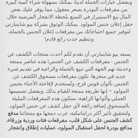
وبفضل خيارات الجملة لدينا، يمكنك بسهولة شراء كمية كبيرة
من مفرقعات البودرة بسعر معقول، مما يوفر عليك بعض
المال مع الاستمرار في التمتع بلحظة الانفجار المرضية خلال
حفل إعلان جنس المولود. يمكنك الوثوق بشركة ييو شاينبارتي
لتوفير جميع احتياجاتك من مفرقعات إعلان الجنس بالجملة،
وتنظيم حدث رائع قادم!
يسعد ييو شاينبارتي أن تقدم لكم أحدث منتجات الكشف عن
الجنس - مفرقعات الكشف عن الجنس! هذه عناصر ممتعة
وحديثة تهم الجهة التي تبيع بالجملة والراغبة في تقديم شيء
جديد في متجرها. تكون مفرقعات مسحوق الكشف عن
الجنس بألوان قوس قزح، وتُستخدم لإفاجئة الأحباء بجنس
المولود – إنها طريقة ممتعة للقيام بذلك. وبفضل تصميمها
العملي وألوانها الزاهية، ستكون هذه المفرقعات المليئة
بالمسحوق إضافة رائعة لأي حفل كشف عن جنس المولود.
ولتحقيق تأثير أكثر دراماتيكية، جرب دمجها مع منتجاتنا
مدفع
كشف الجنس على شكل قلب، مفرقعات فتات وردية وزرقاء،
مدافع بودرة لحفل استقبال المولود، عمليات إطلاق وانفجار
.