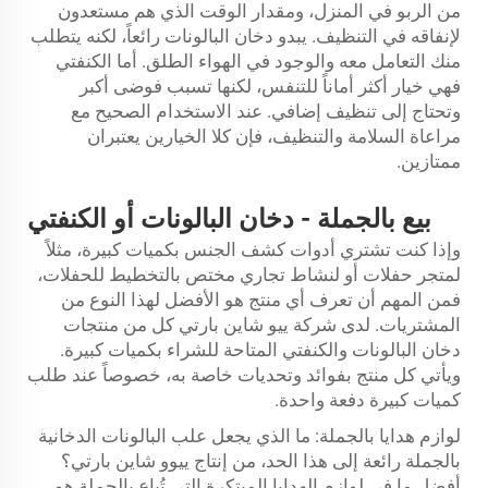
من الربو في المنزل، ومقدار الوقت الذي هم مستعدون
لإنفاقه في التنظيف. يبدو دخان البالونات رائعاً، لكنه يتطلب
منك التعامل معه والوجود في الهواء الطلق. أما الكنفتي
فهي خيار أكثر أماناً للتنفس، لكنها تسبب فوضى أكبر
وتحتاج إلى تنظيف إضافي. عند الاستخدام الصحيح مع
مراعاة السلامة والتنظيف، فإن كلا الخيارين يعتبران
ممتازين.
بيع بالجملة - دخان البالونات أو الكنفتي
وإذا كنت تشتري أدوات كشف الجنس بكميات كبيرة، مثلاً
لمتجر حفلات أو لنشاط تجاري مختص بالتخطيط للحفلات،
فمن المهم أن تعرف أي منتج هو الأفضل لهذا النوع من
المشتريات. لدى شركة ييو شاين بارتي كل من منتجات
دخان البالونات والكنفتي المتاحة للشراء بكميات كبيرة.
ويأتي كل منتج بفوائد وتحديات خاصة به، خصوصاً عند طلب
كميات كبيرة دفعة واحدة.
لوازم هدايا بالجملة: ما الذي يجعل علب البالونات الدخانية
بالجملة رائعة إلى هذا الحد، من إنتاج ييوو شاين بارتي؟
أفضل ما في لوازم الهدايا المبتكرة التي تُباع بالجملة هو