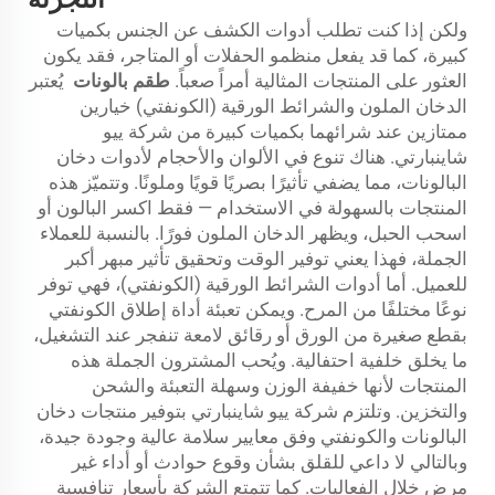
ولكن إذا كنت تطلب أدوات الكشف عن الجنس بكميات
كبيرة، كما قد يفعل منظمو الحفلات أو المتاجر، فقد يكون
العثور على المنتجات المثالية أمراً صعباً.
طقم بالونات
يُعتبر
الدخان الملون والشرائط الورقية (الكونفتي) خيارين
ممتازين عند شرائهما بكميات كبيرة من شركة ييو
شاينبارتي. هناك تنوع في الألوان والأحجام لأدوات دخان
البالونات، مما يضفي تأثيرًا بصريًا قويًا وملونًا. وتتميّز هذه
المنتجات بالسهولة في الاستخدام — فقط اكسر البالون أو
اسحب الحبل، ويظهر الدخان الملون فورًا. بالنسبة للعملاء
الجملة، فهذا يعني توفير الوقت وتحقيق تأثير مبهر أكبر
للعميل. أما أدوات الشرائط الورقية (الكونفتي)، فهي توفر
نوعًا مختلفًا من المرح. ويمكن تعبئة أداة إطلاق الكونفتي
بقطع صغيرة من الورق أو رقائق لامعة تنفجر عند التشغيل،
ما يخلق خلفية احتفالية. ويُحب المشترون الجملة هذه
المنتجات لأنها خفيفة الوزن وسهلة التعبئة والشحن
والتخزين. وتلتزم شركة ييو شاينبارتي بتوفير منتجات دخان
البالونات والكونفتي وفق معايير سلامة عالية وجودة جيدة،
وبالتالي لا داعي للقلق بشأن وقوع حوادث أو أداء غير
مرضٍ خلال الفعاليات. كما تتمتع الشركة بأسعار تنافسية