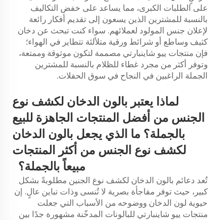
على الطلبات الكبرى، مما يساعد على خفض التكاليف
بالنسبة للمشترين الذين يسعون إلى تقديم أفكار رائعة
لإعلان جنس المولود لعملائهم. سواء كنت تبحث عن دخان
كثيف وساطع أو شرائط ورقية متلألئة تتطاير في الهواء؛
فإن منتجات ييو شاينبارتي مصممة لتكون موثوقة وممتعة،
وتوفر أكثر من مجرد غطاء للظلام بالنسبة للمشترين
الجملة الراغبين في النجاح في سوق الحفلات.
لماذا يعتبر بالون الدخان لكشف نوع
الجنس من أفضل المنتجات الجاهزة للبيع
بالجملة؟ ما الذي يجعل بالون الدخان
لكشف نوع الجنس من أكثر المنتجات
مبيعاً بالجملة؟
تُعد دعائم بالون الدخان لكشف نوع الجنين مطلوبةً بشكل
كبير، حيث توفر مفاجأة بصرية لا تُنسى وذات تباين عالٍ. إن
حيوية لون الدخان ووضوحه من الأسباب التي جعلت
منتجات ييو شاينبارتي للبالونات المدخّنة مشهورة جدًا بين