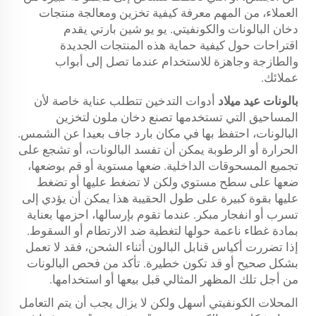
العملاء، من المهم معرفة كيفية تخزين ومعالجة منتجات
دخان البالونات والكونفيتي. يو يو شين بارتي يقدم
اقتراحات حول كيفية حماية هذه المنتجات الجديدة
والطازجة وجاهزة للاستخدام عندما تصل إلى أبواب
عملائك.
بالونات عيد ميلاد
أدوات التدخين تتطلب عناية خاصة لأن
المساحيق التي تستخدمها تصنع دخان ملون لتخزين
البالونات، احتفظ بها في مكان بارد جاف بعيدا عن الشمس.
الحرارة أو الرطوبة يمكن أن تفسد البالونات، أو تشجع على
تجميع المسحوقات الداخلية. ضعها مستوية أو قم بوضعها،
ضعها على سطح مستوي ولكن لا تضغط عليها أو تضغط
عليها بقوة كبيرة على طول الحقيبة هذا يمكن أن يؤدي إلى
تسرب أو انفجار مبكر. عندما تقوم بإرسالها، احزمها بعناية
بمادة غطاء ناعمة حولها لتغطية ضد الارتطام أو السقوط.
إذا تضررت أكياس قنابل البالون أثناء الشحن، فقد لا تعمل
بشكل صحيح أو قد تكون خطيرة. تأكد من فحص البالونات
من أجل تلك المظهر المثالي قبل بيعها أو استخدامها.
المحلات الكونفيتي أسهل ولكن لا يزال يجب أن يتم التعامل