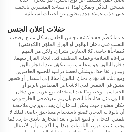
تجعل حفل الكشف عن نوع الجنين أكثر سحرًا – حدثًا
يستحق التذكّر. ويمكن لهذا أن يساعد المشترين بالجملة
على جذب عملاء جدد يبحثون عن لحظات استثنائية.
حفلات إعلان الجنس
عندما تُنظّم حفلة كشف جنس الطفل بشكل ممتع، يصعب
التغلب على دخان البالون أو الورق الملوّن (الكونفتي)
كمفاجأة خاصة. كلا الخيارين مثيران، ولكن من المهم
مراعاة السلامة وعملية التنظيف قبل اتخاذ القرار بينهما.
دخان البالون هو سحابة ملونة تتكوّن عند انفجار بالون.
ويبدو رائعًا جدًا، ويشكّل لحظة درامية للجميع الحاضرين.
ومع ذلك، قد يؤدي دخان البالون أحيانًا إلى السعال أو شعور
بضيق في التنفس لدى الأشخاص المصابين بالربو أو
الحساسية. وخصوصًا عند استخدام نوع غريب من دخان
البالون مثل هذا، فأنا أنصح بأن يتم تنفيذه في الخارج وفي
مكان مفتوح حيث يمكن للدخان أن يتبدد. ويرجى ملاحظة
أن بالونات الدخان تُصنع باستخدام مساحيق خاصة، لذلك لا
تلمس الدخان أو قطع البالون بعد انفجارها بأيدي عارية. كما
يجب تثبيت خيوط البالونات جيدًا، والتأكد من أن الأطفال