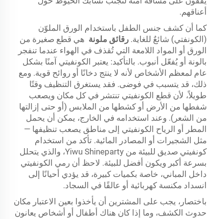
يقفون على مسافة آمنة لتجنب تشابك الخيوط حول
أعناقهم.
كما أن كشف جنس الطفل باستخدام الورق الملوّن
(الكونفتي) شائعٌ للغاية.
رقائق ملونة
هي قطع صغيرة من
الورق أو المواد اللامعة التي تُقذف في الهواء عندما تنفجر
بالونة أو يُفعّل أنبوب. بالتأكيد: يعتبر الكونفيتي آمنًا بشكل
عام لمعظم الأشخاص لأنه لا ينتج دخانًا أو روائح قوية. ومع
ذلك، قد يتسبب في فوضى. فقد يستغرق التنظيف وقتًا
طويلاً، لأن قطع الكونفيتي تنتشر في كل مكان ويصعب
شفطها من الأرض أو كشطها من الملابس (أو حتى إزالتها
من الشعر). وعند استخدامه في الخارج، يمكن أن يحمل
المطر أو الرياح الكونفيتي إلى مناطق يصعب تنظيفها —
مثل الشجيرات أو المصادر المائية. تأكد من استخدام
كونفيتي صديق للبيئة من Yiwu Shineparty، والذي يتحلل
بسرعة أكبر ويكون أفضل للبيئة. لاحظ أن رمي الكونفيتي
داخل المباني، خاصة بكميات كبيرة، قد يؤدي أحيانًا إلى
انسداد مكنسة كهربائية أو عالقًا في السجاد.
باختصار، يجب على المشترين أن يأخذوا بعين الاعتبار مكان
حدوث الكشف، وما إذا كان هناك أطفال أو أشخاص يعانون