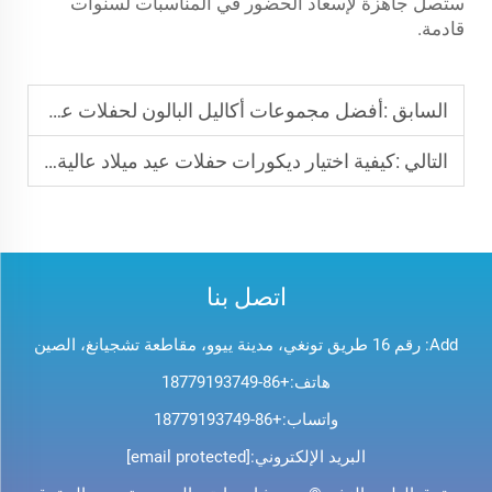
ستصل جاهزة لإسعاد الحضور في المناسبات لسنوات
قادمة.
السابق :
أفضل مجموعات أكاليل البالون لحفلات عيد الميلاد
التالي :
كيفية اختيار ديكورات حفلات عيد ميلاد عالية الجودة لمتاجر التجزئة
اتصل بنا
Add: رقم 16 طريق تونغي، مدينة ييوو، مقاطعة تشجيانغ، الصين
هاتف:
+86-18779193749
واتساب:
+86-18779193749
البريد الإلكتروني:
[email protected]