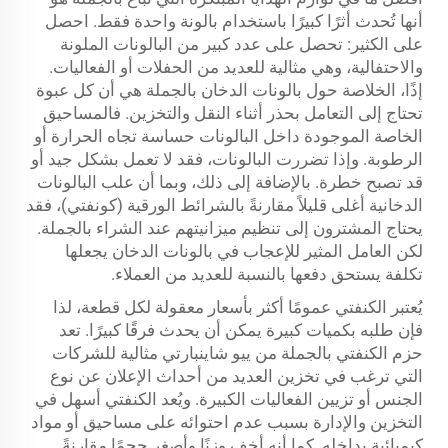
أنها تُحدث أثرًا كبيرًا باستخدام بالونة واحدة فقط. احصل
على الكثير: تحصل على عدد كبير من البالونات الملونة
والاحتفالية، وهي مثالية للعديد من الحفلات أو الفعاليات.
إذًا، الخلاصة حول بالونات الدخان بالجملة هي أن كل عبوة
تحتاج إلى التعامل بحذر أثناء النقل والتخزين. فالمساحيق
الخاصة الموجودة داخل البالونات حساسة تجاه الحرارة أو
الرطوبة. وإذا تضررت البالونات، فقد لا تعمل بشكل جيد أو
قد تصبح خطرة. بالإضافة إلى ذلك، وبما أن علب البالونات
الدخانية أغلى قليلاً مقارنةً بالشرائط الورقية (كونفتي)، فقد
يحتاج المشترون إلى تنظيم ميزانيتهم عند الشراء بالجملة.
لكن العامل المثير للإعجاب في بالونات الدخان يجعلها
تكلفة يستحق دفعها بالنسبة للعديد من العملاء.
يُعتبر الكنفتي عمومًا أكثر بأسعار معقولة لكل قطعة، لذا
فإن طلبه بكميات كبيرة يمكن أن يحدث فرقًا كبيرًا. تعد
حزم الكنفتي بالجملة من ييو شاينبارتي مثالية للشركات
التي ترغب في تخزين العديد من أحداث الإعلان عن نوع
الجنس أو تزيين الفعاليات الكبيرة. ويُعد الكنفتي أسهل في
التخزين والإدارة بسبب عدم احتوائه على مساحيق أو مواد
كيميائية بداخله. كما أنه أخف وزنًا وأصغر حجمًا مقارنةً