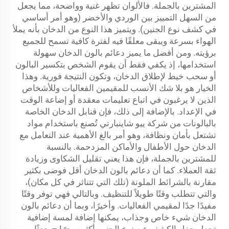
المشترين بالجملة. فالألوان تظهر غنية وواضحة، مما يجعل
من السهل التمييز بين الوردي والأخضر (وهو أمر أساسي
في كشف نوع الجنين). ويتميز هذا النوع من الدخان بأنه يملأ
الهواء بسرعة ويبقى معلقًا فيه لفترة كافية تسمح للجميع
برؤيته. ومن أفضل ما يميز دعائم بالون الدخان سهولة
استخدامها، إذ يكفي فقط أن يقوم الشخص بتكسير البالون
أو سحب خيط لإطلاق الدخان، وتكون النتيجة فورية. وهذا
الخيار هو بلا شك الأنسب للمقيمين الفعاليات وللأشخاص
الذين لا يرغبون في اتباع تعليمات معقدة أو إضاعة الوقت
في الإعداد. بالإضافة إلى ذلك، فإن قنابل الدخان الخاصة
بالبالونات من شركة ييو شاينبارتي تُصنع باستخدام مواد
تشتعل بأمان ونظافة، وهو أمر بالغ الأهمية عند التعامل مع
الدخان حول الأطفال والأماكن المزدحمة. بالنسبة
للمشترين بالجملة، فإن هذا يعني تقليل الشكاوى وزيادة
ثقة العملاء. كما أن دعائم بالون الدخان أقل فوضى بكثير
مقارنة بالشرائط الملونة (تلك التي تتناثر في كل مكان)،
والتي تتطلب وقتًا طويلاً للتنظيف. وبالتالي فهي توفر وقتًا
مفيدًا جدًا لمقيمي الفعاليات. وأخيرًا، وبما أن دعائم بالون
الدخان شيء خاص وجذاب، يمكنها إضافة لمسة إضافية