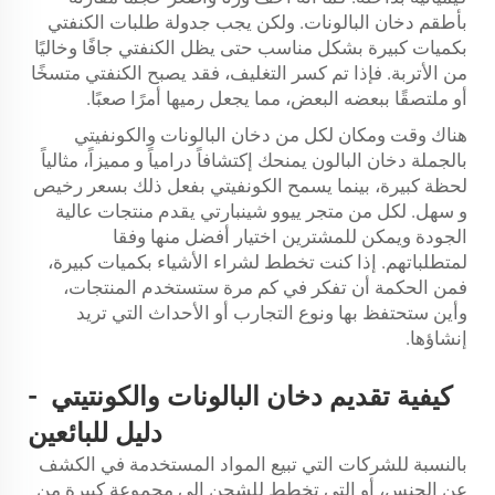
بأطقم دخان البالونات. ولكن يجب جدولة طلبات الكنفتي
بكميات كبيرة بشكل مناسب حتى يظل الكنفتي جافًا وخاليًا
من الأتربة. فإذا تم كسر التغليف، فقد يصبح الكنفتي متسخًا
أو ملتصقًا ببعضه البعض، مما يجعل رميها أمرًا صعبًا.
هناك وقت ومكان لكل من دخان البالونات والكونفيتي
بالجملة دخان البالون يمنحك إكتشافاً درامياً و مميزاً، مثالياً
لحظة كبيرة، بينما يسمح الكونفيتي بفعل ذلك بسعر رخيص
و سهل. لكل من متجر ييوو شينبارتي يقدم منتجات عالية
الجودة ويمكن للمشترين اختيار أفضل منها وفقا
لمتطلباتهم. إذا كنت تخطط لشراء الأشياء بكميات كبيرة،
فمن الحكمة أن تفكر في كم مرة ستستخدم المنتجات،
وأين ستحتفظ بها ونوع التجارب أو الأحداث التي تريد
إنشاؤها.
كيفية تقديم دخان البالونات والكونتيتي
-
دليل للبائعين
بالنسبة للشركات التي تبيع المواد المستخدمة في الكشف
عن الجنس، أو التي تخطط للشحن إلى مجموعة كبيرة من