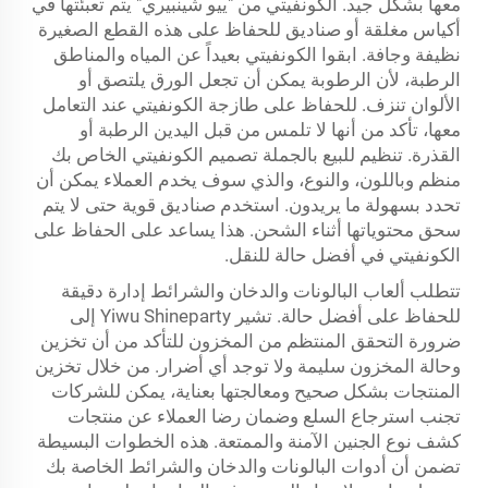
معها بشكل جيد. الكونفيتي من "ييو شينبيري" يتم تعبئتها في
أكياس مغلقة أو صناديق للحفاظ على هذه القطع الصغيرة
نظيفة وجافة. ابقوا الكونفيتي بعيداً عن المياه والمناطق
الرطبة، لأن الرطوبة يمكن أن تجعل الورق يلتصق أو
الألوان تنزف. للحفاظ على طازجة الكونفيتي عند التعامل
معها، تأكد من أنها لا تلمس من قبل اليدين الرطبة أو
القذرة. تنظيم للبيع بالجملة تصميم الكونفيتي الخاص بك
منظم وباللون، والنوع، والذي سوف يخدم العملاء يمكن أن
تحدد بسهولة ما يريدون. استخدم صناديق قوية حتى لا يتم
سحق محتوياتها أثناء الشحن. هذا يساعد على الحفاظ على
الكونفيتي في أفضل حالة للنقل.
تتطلب ألعاب البالونات والدخان والشرائط إدارة دقيقة
للحفاظ على أفضل حالة. تشير Yiwu Shineparty إلى
ضرورة التحقق المنتظم من المخزون للتأكد من أن تخزين
وحالة المخزون سليمة ولا توجد أي أضرار. من خلال تخزين
المنتجات بشكل صحيح ومعالجتها بعناية، يمكن للشركات
تجنب استرجاع السلع وضمان رضا العملاء عن منتجات
كشف نوع الجنين الآمنة والممتعة. هذه الخطوات البسيطة
تضمن أن أدوات البالونات والدخان والشرائط الخاصة بك