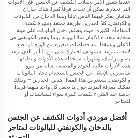
عندما يتعلق الأمر بحفلات الكشف عن الجنس، فإن الأدوات
التي تختارها يمكن أن تحدث فرقاً كبيراً. هناك خياران
شائعان يفكر فيهما الناس غالباً وهما الدخان من البالونات
والكونفتي. كلا الخيارين طريقة ممتعة ومثيرة لكشف
المفاجأة الكبيرة. حيث ينطلق دخان البالونات على هيئة
سحابة متعددة الألوان تملا الهواء، بينما ينفجر الكونفتي في
الأعلى ويسقط منه قصاصات صغيرة من الورق أو قطع
لامعة متنوعة. سيتوقف اختيارك على نوع التأثير الذي ترغب
به، وميزانيتك، وسهولة استخدام هذه الأدوات وتنظيفها.
هذه الأدوات عالية الجودة والمصنعة بعناية من ييوو
شاينبارتي للإعلان عن الجنس باستخدام دخان البالونات
والكونفتي. يستعرض هذا المقال هذين الخيارين — وبذلك
يمكنك معرفة المزيد حول ما يجعل كل واحد منهما فريداً،
خاصة عند الشراء بكميات كبيرة سواء للمناسبات أو
للمتاجر.
أفضل موردي أدوات الكشف عن الجنس
بالدخان والكونفتي للبالونات لمتاجر
التجزئة