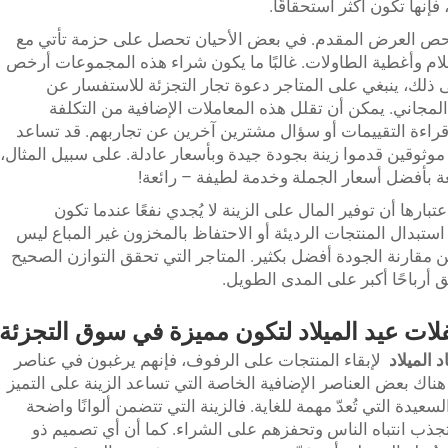
إنها تكون أكثر استحقاقًا.
حص العرض المقدم. في بعض الأحيان تحصل على حزمة تأتي مع
أعلام وأغطية الطاولات. غالبًا ما يكون شراء هذه المجموعات أرخص
ذلك، ينبغي على المتاجر دعوة تجار التجزئة للاستفسار عن
لمجاني. يمكن أن تقلل هذه المعاملات الإضافية من التكلفة
قراءة التقييمات أو سؤال مشترين آخرين عن تجاربهم. قد تساعد
ثوقين قدموا زينة بجودة جيدة وبأسعار عادلة. على سبيل المثال،
ائعة بأفضل أسعار الجملة وخدمة لطيفة – رائعة!
بارها أن توفير المال على الزينة لا يُجدي نفعًا عندما تكون
 استبدال المنتجات الرديئة أو الاحتفاظ بالمخزون غير المباع ليس
لكن مقارنة الجودة أفضل بكثير. المتاجر التي تحقق التوازن الصحيح
 أرباحًا أكبر على المدى الطويل.
فلات عيد الميلاد لتكون مميزة في سوق التجزئة
 الميلاد
لإبقاء المنتجات على الرفوف، فإنهم يرغبون في عناصر
هناك بعض العناصر الإضافية الخاصة التي تساعد الزينة على التميز
لسعيدة التي تُعدّ مهمة للغاية. فالزينة التي تتضمن ألوانًا واضحة
تجذب انتباه الناس وتحفزهم على الشراء. كما أن أي تصميم ذو