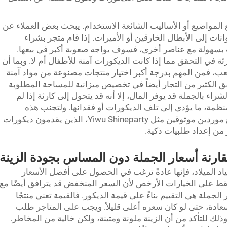
 المواضيع أو الأساليب الشائعة الاستخدام. يبحث بعض العملاء عن
ات إلى الأبطال الخارقين أو الأميرات. إذا قام متجر بشراء
سب بسهولة مع عناصر أخرى، فسوف يواجه صعوبة أكبر في بيعها.
ئة في التحقق مما إذا كانت الديكورات آمنة للأطفال أم لا. وبما أن
، فمن المهم بدرجة أكبر اختيار منتجات مصنوعة من مواد آمنة
خفق الكثير من التجار أيضاً في تخصيص ميزانية للمساحة المطلوبة
اء بالجملة قد يوفر المال، إلا أنه قد يتحول إلى كارثة إذا لم
ظمة، ما يؤدي إلى تلف الديكورات أو فقدانها. ولتجنب هذه
الأخطاء، ينبغي على متاجر التجزئة التعاون مع موردين موثوقين مثل Yiwu Shineparty، الذين يقدمون ديكورات
 من إعداد طلبيات ذكية.
ارنة أسعار الجملة دون المساس بجودة الزينة
ياد الميلاد، فإنها عادةً ترغب في الحصول على أفضل الأسعار
فقط على الخيارات الأرخص لأن السعر المنخفض قد يترافق أيضًا مع
جملة هي التقييم بناءً على قيمة الديكور. فالقيمة تعني منتجًا
سعادة، حتى لو كان سعره أعلى قليلاً. ويجب على المتاجر طلب
لك للتأكد من أن الزينة ملونة ومتينة، ولكن خالية من المخاطر.