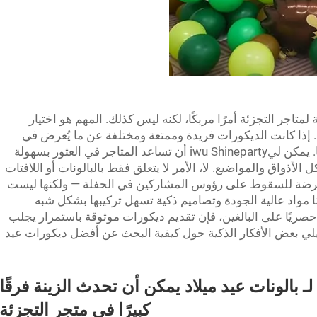
لمتاجر التجزئة أمرًا مربكًا، لكنه ليس كذلك. المهم هو اختيار
. إذا كانت الديكورات فريدة وممتعة ومختلفة عن ما يُعرض في
السوق، فإن الناس سيرغبون أيضًا في شرائها. يمكن ليiwu Shineparty أن تساعد المتاجر في العثور بسهولة
لأذواق والمواضيع. لا، الأمر لا يتعلق فقط بالبالونات أو اللافتات
رضة للسقوط على رؤوس المشاركين في الحفلة — ولكنها ليست
ًا مواد عالية الجودة وتصاميم ذكية تسهل تركيبها بشكل شبه
 حصريًا على البالغين، فإن تقديم ديكورات موثوقة باستمرار يجلب
ما يلي بعض الأفكار الذكية حول كيفية البحث عن أفضل ديكورات عيد
لـ
بالونات عيد ميلاد
يمكن أن تحدث الزينة فرقًا
كبيرًا في متجر التجزئة