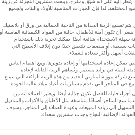
يُنظر إليه على أنه شيّق ومفرح. ويبحث مشترون التجزئة عن زينة
المختلفة، لذا فإن الخيارات المناسبة للأولاد والبنات ولجميع
ر. يتم تصنيع الزينة الجذابة من الناحية الجمالية من ورق أو بلاستيك
نبغي أن تكون آمنة للأطفال، خالية من المواد الكيميائية القاسية أو
زينة سهلة الاستخدام شائعة أيضًا. يمكنك تجربة ذلك باستخدام
فات بسيطة، أو ملصقات تلتصق جيدًا دون إتلاف الأسطح التي
ات أسهل وأكثر سعادة للعملاء.
التي يمكن إعادة استخدامها أو إعادة تدويرها. ومع اهتمام الناس
ة للبيئة في تزايد مستمر. وتُساهم الزينة القابلة لإعادة
يع شركة ييوو شاينبارتي العديد من هذه الزينة الرائعة التي تتمتع
بيع في المتاجر التي تقدم مستلزمات أعياد ميلاد عالية الجودة.
ى أجزاء قابلة للفصل تكون جذابة أيضًا. ويعتبر العملاء أنه من
ا تبيع المتاجر أصنافًا متناسقة مثل الأطباق والأكواب والمناديل
التسهيل إلى زيادة المبيعات وعودة العملاء إلى المتاجر. وسوف
ه الفوائد الإضافية النجاح وجذب مشترين سعداء.