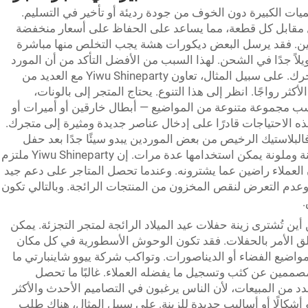
هبية لطلب الكميات الكبيرة دون الخوف من جودة رديئة أو تأخير في التسليم.
أقل مقابل كل قطعة، مما يساعد على الحفاظ على أسعار منخفضة
ين. فقد يرسل البعض ديكورات هشة يجب التخلص منها مباشرة
يلاً جدًا في الشحن. لهذا السبب من الأفضل التأكد من أن المورد
لديه سجل في التعامل مع متاجر مشابهة لمتجرك. على سبيل المثال، تعاون Yiwu Shineparty مع العديد من
كثر رواجًا. انظر إلى هذا التنوع. يحتاج المتجر إلى بالونات،
ب مجموعة متنوعة من المواضيع — أبطال خارقين أو أميرات أو
ه الاحتياجات قادرًا على إدخال عناصر جديدة ومثيرة إلى متجرك.
البلاستيك الرخيص من بعض الموردين يبدو سيئًا جدًا بعد حفل
واحد فقط. بينما قد يكون لدى آخرين مواد آمنة وملونة يمكن استخدامها عدة مرات. إن Yiwu Shineparty ملتزم
ن العملاء راضين عما يشترونه. وعندما تحصل المتاجر على دعم جيد
دم التعرض لنقص المخزون من المنتجات الرائجة. وبالتالي تكون
.
ين تُشترى زينة حفلات عيد الميلاد الرائجة لمتجر التجزئة. يمكن
لق الأمر بالحفلات. فقد تكون الوحوش الأسطورية في كل مكان
مواضيع الفضاء أو الديناصورات. وتواكب شركة ييوو شاينبارتي ما
مصممين عن كثب وتسجيل ما يفضله العملاء. غالبًا ما تحصل
عدد من المبيعات، لأن الناس يرغبون في التصاميم الأحدث والأكثر
 أو أشكالًا أو أساليب جديدة للزينة. على سبيل المثال، هناك طلب