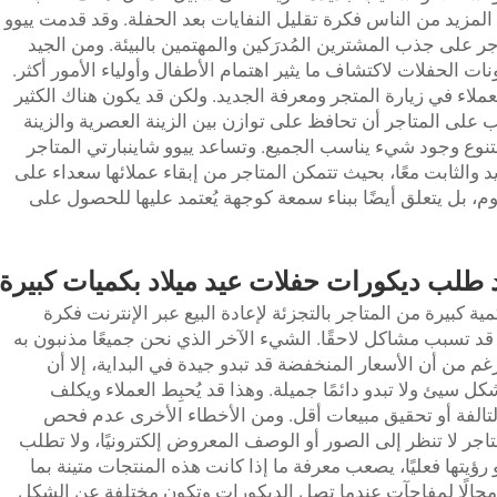
المزيد من الناس فكرة تقليل النفايات بعد الحفلة. وقد قدمت ييوو
جر على جذب المشترين المُدرَكين والمهتمين بالبيئة. ومن الجيد
ات الحفلات لاكتشاف ما يثير اهتمام الأطفال وأولياء الأمور أكثر.
ملاء في زيارة المتجر ومعرفة الجديد. ولكن قد يكون هناك الكثير
 على المتاجر أن تحافظ على توازن بين الزينة العصرية والزينة
 التنوع وجود شيء يناسب الجميع. وتساعد ييوو شاينبارتي المتاجر
والثابت معًا، بحيث تتمكن المتاجر من إبقاء عملائها سعداء على
يوم، بل يتعلق أيضًا ببناء سمعة كوجهة يُعتمد عليها للحصول على
د طلب ديكورات حفلات عيد ميلاد بكميات كبيرة
مية كبيرة من المتاجر بالتجزئة لإعادة البيع عبر الإنترنت فكرة
اءً قد تسبب مشاكل لاحقًا. الشيء الآخر الذي نحن جميعًا مذنبون به
م من أن الأسعار المنخفضة قد تبدو جيدة في البداية، إلا أن
ل سيئ ولا تبدو دائمًا جميلة. وهذا قد يُحبِط العملاء ويكلف
التالفة أو تحقيق مبيعات أقل. ومن الأخطاء الأخرى عدم فحص
جر لا تنظر إلى الصور أو الوصف المعروض إلكترونيًا، ولا تطلب
رؤيتها فعليًا، يصعب معرفة ما إذا كانت هذه المنتجات متينة بما
مجالًا لمفاجآت عندما تصل الديكورات وتكون مختلفة عن الشكل