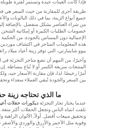
فإذا كانت العينات جيدة وتستمر لفترة طويلة، ف
طريقة أخرى للمقارنة من حيث السعر هي ف
جميع أنواع الزينة، بما في ذلك البالونات وال
من شراء العناصر بشكل منفصل. بالإضافة إلى 
خصومات الطلبات الكبيرة أو إمكانية الشحن ا
الإجمالية دون المساس بالجودة. من الحكمة 
هذه المعلومات المتاجر في اكتشاف موردين مو
ييوو شاينبارتي، التي توفر زينة أعياد ميلاد ر
وأخيرًا، من المهم أن تضع متاجر التجزئة في اعت
المنتجات سريعة الكسر أو لا تُباع ببساطة. إن
أمرًا رخيصًا. لذا، فإن مقارنة الأسعار جيد، و
بين السعر والجودة تُبقي العملاء سعداء وتحقق
ما الذي تحتاجه زينة ح
عندما يختار تجار التجزئة
ديكورات حفلات أعياد
تلفت انتباه الناس وتجعل الحفلات أكثر متعة. 
وتحقيق مبيعات أفضل. أولاً، الألوان الزاهية وا
وقوية مثل الأحمر والأزرق والوردي والأصفر 