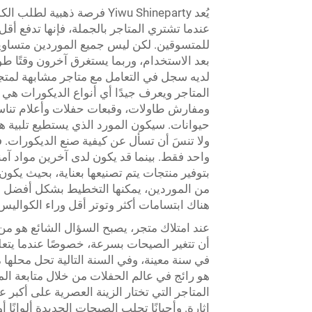
يُعد Yiwu Shineparty فرصة ذ
عندما تشتري المتاجر بالجملة، فإنها تدفع 
للمتسوقين. لكن ليس جميع الموردين متساو
بعد الاستخدام، وربما يستغرق آخرون وقتًا طو
المتاجر ويعرف جيدًا أي أنواع الديكورات هي الأ
ومفارش طاولات، وقبعات حفلات وأعلام تناس
حيوانات. سيكون المورد الذي يستطيع تلبية هذ
ولا تنسَ أن تسأل عن كيفية صنع الديكورات. ف
بتوفير منتجات يتم تصنيعها بعناية، بحيث يكو
من الموردين، يمكنها التخطيط بشكل أفضل وع
هناك ابتسامات أكثر وتوتر أقل وراء الكواليس
عند امتلاك متجر، يصبح السؤال الشائع هو من أ
أن تتغير الصيحات بسرعة، خصوصًا عندما يتع
في سنة معينة، وفي السنة التالية تحل محلها 
هو رائج في عالم الحفلات من خلال متابعة ال
المتاجر التي تختار الزينة العصرية على أكبر 
إثارة. وأحيانًا تجلب الصيحات الجديدة ألوانًا