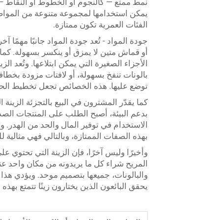
نمط ممتع — كالنجوم أو الخطوط أو النقاط — 
يمكن استخدامها لمجموعة متنوعة من المواضيع 
الفئات العمرية تكون ممتازة.
جودة المواد - تُعد جودة المواد جانبًا مهمًا آخ
أو قماش متين لا يمزق أو ينكسر بسهولة. كما ي
الأجزاء الصغيرة التي يمكن ابتلاعها. وتُعد ال
بالونات تنفخ بسهولة، أو لافتات مزودة بخطا
توضع عليها. هذه الخصائص تجعل تخطيط الحفل
كما يقدّر المشترون في البيع بالتجزئة الزينة 
بدعم البيئة، أصبح الطلب على المنتجات الصديق
الاستخدام في توفير المال والحد من الهدر. وتب
بهذه الصفات الممتازة، وبالتالي فهي مثالية لل
وأخيرًا وليس آخرًا، فإن الزينة التي تحتوي عل
المريح شراء كل ما يريدونه من مكان واحد عندم
والبالونات، جميعها بتصميم موحد. ويؤدي هذا 
يحقق البائعون الذين يختارون زينًا تتمتع بهذ