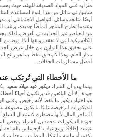
متزايد على المواد الصديقة للبيئة، حيث يحب 
شاينبارتي بدائل من هذا النوع لمساعدة المتا
أيضًا متابعة وسائل التواصل الاجتماعي أو مدون
وعندما تطرح المتاجر أنماطًا جديدة، يرغب الع
من العناصر غير الجذابة في العرض، لذلك يجب
الكلاسيكية التي لا تفقد رونقها أبدًا. ويضمن
على تحقيق هذا التوازن من خلال عرض الجديد 
مدار العام. وهذا لا يتعلق فقط بما هو رائج ال
أفضل مستلزمات الحفلات.
ما الأخطاء التي تُرتكب عن
بينما يبدو أن الشراء
ديكور عيد ميلاد سعيد
بك
جيدة، إلا أن البائعين قد يرتكبون أحيانًا أخط
هو اختيار ديكور ما فقط لأنه رخيص. وعلى الرغ
الديكورات الرخيصة غالبًا ما تكون مصنوعة بشك
المتاجر المال لأنها مضطرة لاستبدال السلع 
جودة الديكورات بدقة قبل الشراء. وبعض المتا
عينات إطلاقًا. ومع غياب الإحساس بالسلعة أو 
يكفي أو ملونة بالشكل المطلوب. وهذا يترك 