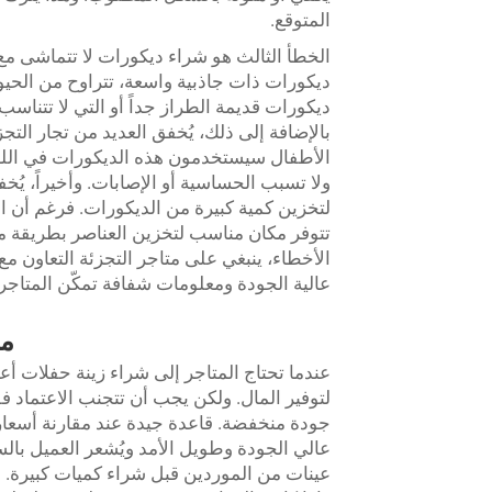
المتوقع.
الخطأ الثالث هو شراء ديكورات لا تتماشى مع
ديكورات ذات جاذبية واسعة، تتراوح من الحيوان
ديكورات قديمة الطراز جداً أو التي لا تتنا
بالإضافة إلى ذلك، يُخفق العديد من تجار التجز
الأطفال سيستخدمون هذه الديكورات في اللعب
ولا تسبب الحساسية أو الإصابات. وأخيراً، يُ
لتخزين كمية كبيرة من الديكورات. فرغم أن الشر
تتوفر مكان مناسب لتخزين العناصر بطريقة من
عالية الجودة ومعلومات شفافة تمكّن المتاجر
مق
عندما تحتاج المتاجر إلى شراء زينة حفلات أع
لتوفير المال. ولكن يجب أن تتجنب الاعتماد 
جودة منخفضة. قاعدة جيدة عند مقارنة أسعار ال
عالي الجودة وطويل الأمد ويُشعر العميل بال
عينات من الموردين قبل شراء كميات كبيرة. وذ