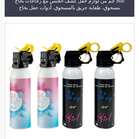
500 جم من لوازم حفل كشف الجنس مع زجاجات بخاخ
مسحوق، طفاية حريق بالمسحوق، أدوات حفل بخاخ