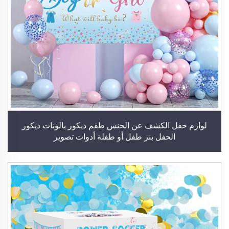
لوازم حفل الكشف عن الجنس طقم ديكور بالونات ديكور
الحفل بنر طفل أو طفلة أدوات تصوير