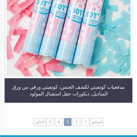
مدفعيات كونفيتي لكشف الجنس، كونفيتي ورقي من ورق
المناديل، ديكورات حفل استقبال المولود
السابق
1
2
3
4
5
التالي