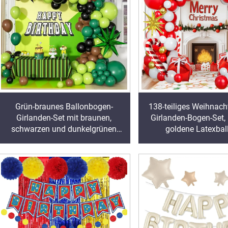
Grün-braunes Ballonbogen-
138-teiliges Weihnach
Girlanden-Set mit braunen,
Girlanden-Bogen-Set, 
schwarzen und dunkelgrünen
goldene Latexbal
Ballons für Dschungel-
Folienballons für We
Videospiele-Thema-Baby-Dusche
und Neujahr