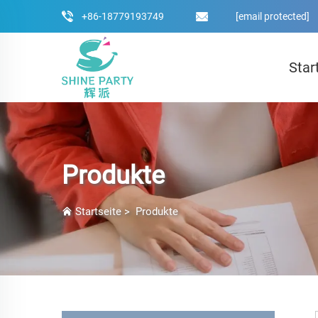
+86-18779193749
[email protected]
Star
Produkte
Startseite
>
Produkte