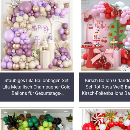
Staubiges Lila Ballonbogen-Set
Kirsch-Ballon-Girland
Lila Metallisch Champagner Gold
Set Rot Rosa Weiß Ba
Ballons für Geburtstags-
Kirsch-Folienballons B
Hochzeits- Partydekoration
Beerentag-Partydeko