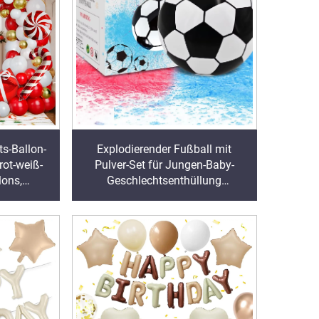
ts-Ballon-
Explodierender Fußball mit
rot-weiß-
Pulver-Set für Jungen-Baby-
lons,
Geschlechtsenthüllung
ihnachten
Partyzubehör