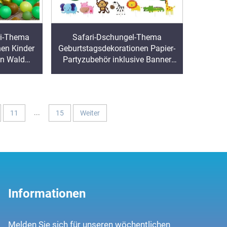
ri-Thema
Safari-Dschungel-Thema
en Kinder
Geburtstagsdekorationen Papier-
un Wald
Partyzubehör inklusive Banner
Bogen Sets
Schärpe Tier Abschlussfeier
Erntedankfest Diwali
...
11
15
Weiter
Informationen
Melden Sie sich für unseren wöchentlichen