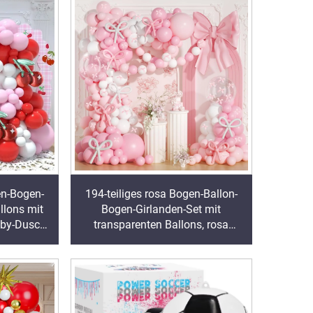
en-Bogen-
194-teiliges rosa Bogen-Ballon-
llons mit
Bogen-Girlanden-Set mit
aby-Dusche
transparenten Ballons, rosa
rationen
Satinband-Schleifen,
Partydekoration