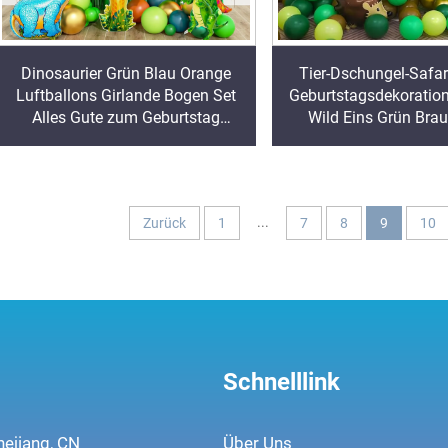
Dinosaurier Grün Blau Orange
Tier-Dschungel-Safa
Luftballons Girlande Bogen Set
Geburtstagsdekoration
Alles Gute zum Geburtstag
Wild Eins Grün Bra
Folienvorhang für Kinder
Luftballons Girlande 
Dschungel Safari Dino-
aus Latex
Themenparty
...
Zurück
1
7
8
9
10
Schnelllink
hejiang, CN
Über Uns