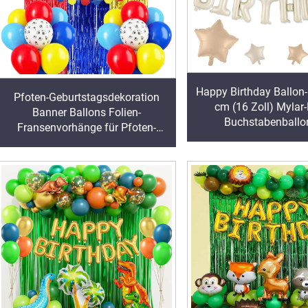
Happy Birthday Ballon
Pfoten-Geburtstagsdekoration
cm (16 Zoll) Mylar-
Banner Ballons Folien-
Buchstabenballon
Fransenvorhänge für Pfoten-
Geburtstagsfeier-Dek
Geburtstagsdekoration