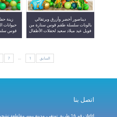
ديناصور أخضر وأزرق وبرتقالي
زينة حفل
بالونات سلسلة طقم قوس ستارة من
حيوانات ا
فويل عيد ميلاد سعيد لحفلات الأطفال
قوس سلسلة
ذات الطابع الاستوائي والديناصورات
للغابة منا
...
السابق
1
7
اتصل بنا
Add: رقم 16 طريق تونغي، مدينة ييوو، مقاطعة تشجيانغ، الصين