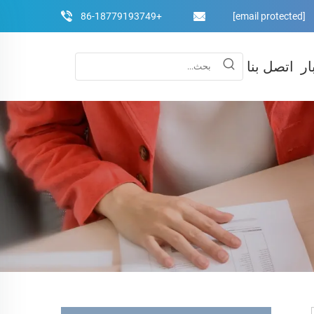
+86-18779193749
[email protected]
ار
اتصل بنا