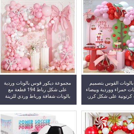
الونات القوس بتصميم
مجموعة ديكور قوس بالونات وردية
نات حمراء ووردية وبيضاء
على شكل رباط 194 قطعة مع
 كرتونية على شكل كرز،
بالونات شفافة ورباط وردي للزينة
ات استقبال المولود أو
ت ذات الطابع التوت