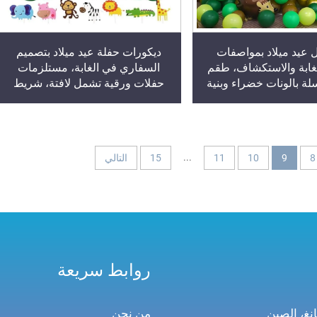
 عيد ميلاد بمواصفات
ديكورات حفلة عيد ميلاد بتصميم
لغابة والاستكشاف، طقم
السفاري في الغابة، مستلزمات
 بالونات خضراء وبنية
حفلات ورقية تشمل لافتة، شريط
سب للأطفال، مصنوعة من
زينة، حيوانات، تخرج، شكر، ديفالي
اللاتكس
...
8
9
10
11
15
التالي
روابط سريعة
من نحن