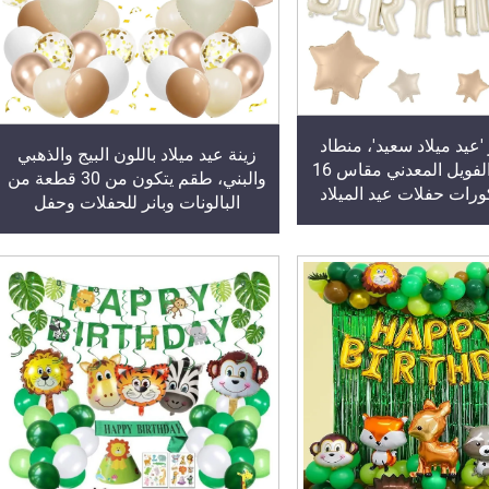
 'عيد ميلاد سعيد'، منطاد
زينة عيد ميلاد باللون البيج والذهبي
حرفي من الفويل المعدني مقاس 16
والبني، طقم يتكون من 30 قطعة من
رات حفلات عيد الميلاد
البالونات وبانر للحفلات وحفل
استقبال المولود