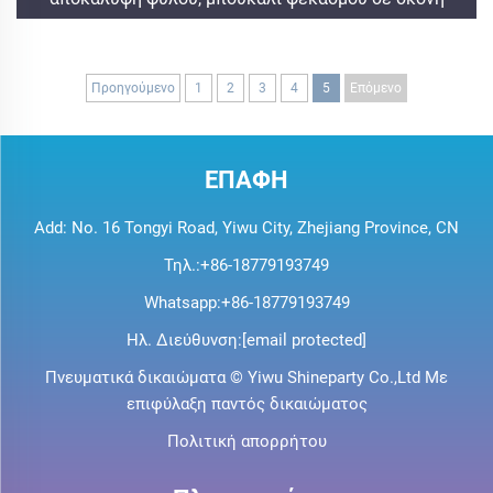
Προηγούμενο
1
2
3
4
5
Επόμενο
ΕΠΑΦΗ
Add: No. 16 Tongyi Road, Yiwu City, Zhejiang Province, CN
Τηλ.:
+86-18779193749
Whatsapp:
+86-18779193749
Ηλ. Διεύθυνση:
[email protected]
Πνευματικά δικαιώματα © Yiwu Shineparty Co.,Ltd Με
επιφύλαξη παντός δικαιώματος
Πολιτική απορρήτου