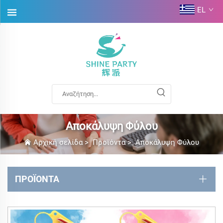
EL
Αποκάλυψη Φύλου
Αρχική σελίδα
>
Προϊόντα
>
Αποκάλυψη Φύλου
ΠΡΟΪΌΝΤΑ