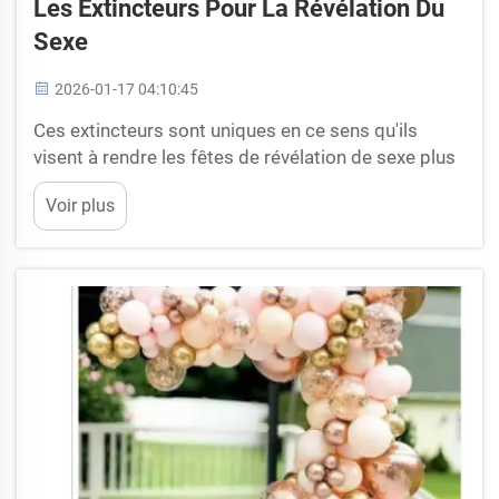
Les Extincteurs Pour La Révélation Du
Sexe
2026-01-17 04:10:45
Ces extincteurs sont uniques en ce sens qu'ils
visent à rendre les fêtes de révélation de sexe plus
sûres et plus colorées. Mais ils peuvent mal
Voir plus
fonctionner, voire ne pas être sûrs, s'ils ne sont pas
correctement stockés. Chez Yiwu Shineparty, nous
faisons tout notre possible pour garantir que nos
produits soient de la plus haute quali...