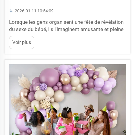
2026-01-11 10:54:09
Lorsque les gens organisent une fête de révélation
du sexe du bébé, ils l'imaginent amusante et pleine
de surprises. Le choix de la meilleure façon de
Voir plus
révéler si le bébé est un garçon ou une fille peut
faire toute la différence. Deux options populaires
s'offrent à eux : les balles de golf et les canons à
confettis. Chacun a ses propres...