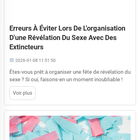
Erreurs À Éviter Lors De L'organisation
D'une Révélation Du Sexe Avec Des
Extincteurs
2026-01-08 11:51:50
Êtes-vous prêt à organiser une fête de révélation du
sexe ? Si oui, faisons-en un moment inoubliable !
Pulvériser vos invités avec de la poudre colorée ou
Voir plus
un brouillard provenant d'extincteurs est une façon
de révéler une surprise bleue ou rose. Mais vous
devez toutefois faire preuve de prudence. Fi...