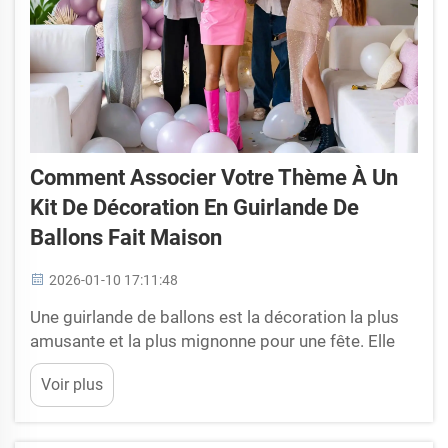
Comment Associer Votre Thème À Un
Kit De Décoration En Guirlande De
Ballons Fait Maison
2026-01-10 17:11:48
Une guirlande de ballons est la décoration la plus
amusante et la plus mignonne pour une fête. Elle
peut rendre n'importe quelle pièce spéciale et
Voir plus
animée. Mais que faire si vous ne savez pas quel
type de ballons choisir pour correspondre au
thème de votre fête ? Une solution simple : un kit