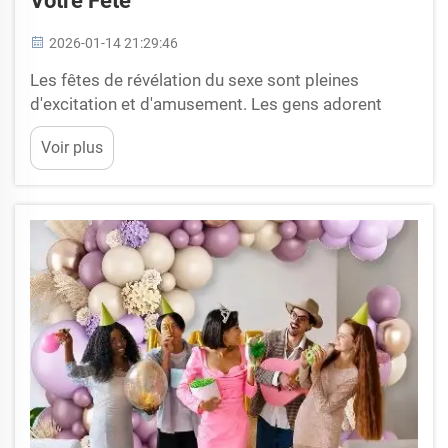
Votre Fête
2026-01-14 21:29:46
Les fêtes de révélation du sexe sont pleines
d'excitation et d'amusement. Les gens adorent
partager ce moment si important où le sexe est
Voir plus
dévoilé. L'un des moyens populaires de rendre ce
moment inoubliable consiste à utiliser des canons
de révélation du sexe. Les canons projettent de...