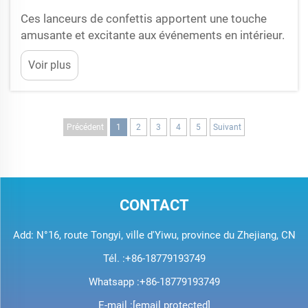
Ces lanceurs de confettis apportent une touche
amusante et excitante aux événements en intérieur.
Utilisés correctement, l'explosion de couleur qu'un
Voir plus
pétard ajoute à une fête ou à un événement scolaire
donne une impression de légèreté et de
spontanéité. Mais ils peuvent également être
difficiles à contrôler et créer du désordre, s'ils ne...
Précédent
1
2
3
4
5
Suivant
CONTACT
Add: N°16, route Tongyi, ville d'Yiwu, province du Zhejiang, CN
Tél. :
+86-18779193749
Whatsapp :
+86-18779193749
E-mail :
[email protected]