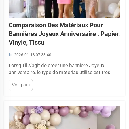
Comparaison Des Matériaux Pour
Bannières Joyeux Anniversaire : Papier,
Vinyle, Tissu
2026-01-13 07:33:40
Lorsqu'il s'agit de créer une bannière Joyeux
anniversaire, le type de matériau utilisé est très
crucial. Chez Yiwu Shineparty, nous connaissons
Voir plus
bien cela, car nous sommes présents dans le
secteur des bannières en papier, en vinyle et en
tissu depuis des années. Chaque matériau a ses
avantages et ses inconvénients...