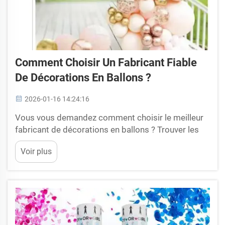
Comment Choisir Un Fabricant Fiable
De Décorations En Ballons ?
2026-01-16 14:24:16
Vous vous demandez comment choisir le meilleur
fabricant de décorations en ballons ? Trouver les
bons fabricants de décorations en ballons peut
Voir plus
s'avérer assez difficile, surtout lorsque vous avez
besoin de décorations belles et durables pour vos
événements. Les ballons peuvent sembler ...