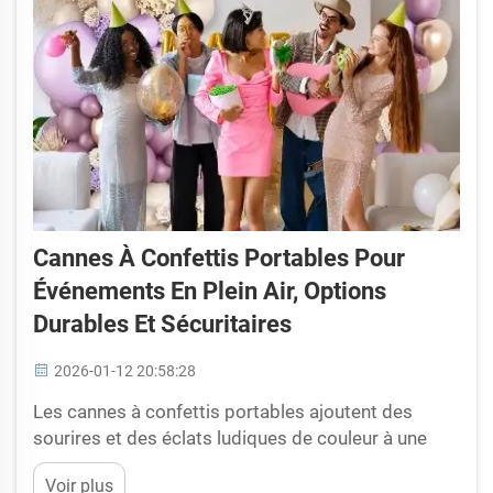
Cannes À Confettis Portables Pour
Événements En Plein Air, Options
Durables Et Sécuritaires
2026-01-12 20:58:28
Les cannes à confettis portables ajoutent des
sourires et des éclats ludiques de couleur à une
réunion ; chaque jour mérite d'être célébré ! Yiwu
Voir plus
Shineparty propose plusieurs de ces outils