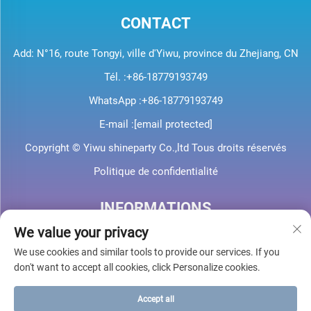
CONTACT
Add: N°16, route Tongyi, ville d'Yiwu, province du Zhejiang, CN
Tél. :
+86-18779193749
WhatsApp :
+86-18779193749
E-mail :
[email protected]
Copyright © Yiwu shineparty Co.,ltd Tous droits réservés
Politique de confidentialité
INFORMATIONS
We value your privacy
Inscrivez-vous pour recevoir notre newsletter hebdomadaire
We use cookies and similar tools to provide our services. If you
don't want to accept all cookies, click Personalize cookies.
Accept all