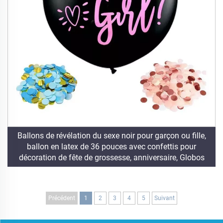
Ballons de révélation du sexe noir pour garçon ou fille,
ballon en latex de 36 pouces avec confettis pour
décoration de fête de grossesse, anniversaire, Globos
Précédent
1
2
3
4
5
Suivant