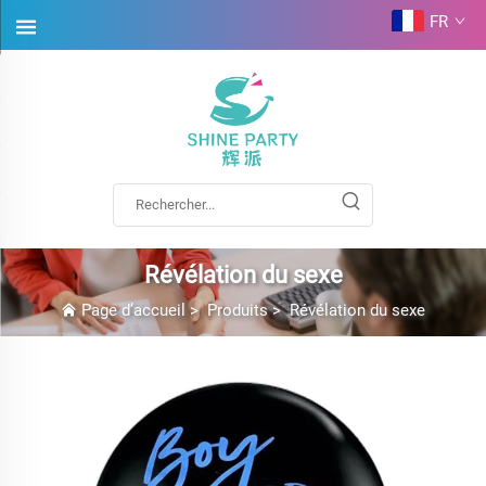
FR
Révélation du sexe
Page d’accueil
>
Produits
>
Révélation du sexe