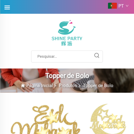
PT
Topper de Bolo
Página Inicial
>
Produtos
>
Topper de Bolo