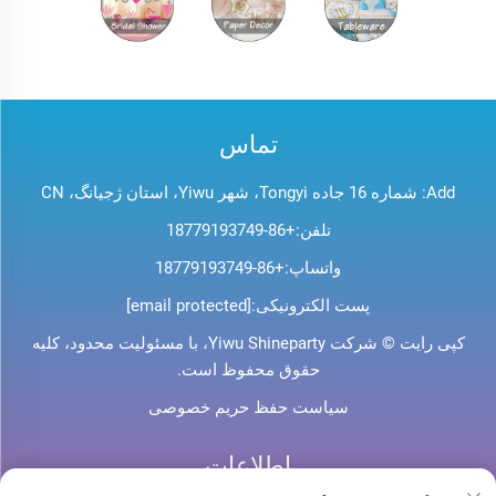
تماس
Add: شماره 16 جاده Tongyi، شهر Yiwu، استان ژجیانگ، CN
تلفن:
+86-18779193749
واتساپ:
+86-18779193749
پست الکترونیکی:
[email protected]
کپی رایت © شرکت Yiwu Shineparty، با مسئولیت محدود، کلیه
حقوق محفوظ است.
سیاست حفظ حریم خصوصی
اطلاعات