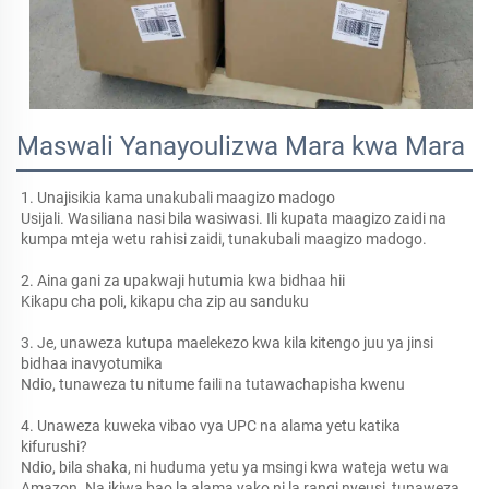
Maswali Yanayoulizwa Mara kwa Mara
1. Unajisikia kama unakubali maagizo madogo 
Usijali. Wasiliana nasi bila wasiwasi. Ili kupata maagizo zaidi na 
kumpa mteja wetu rahisi zaidi, tunakubali maagizo madogo. 
2. Aina gani za upakwaji hutumia kwa bidhaa hii 
Kikapu cha poli, kikapu cha zip au sanduku 
3. Je, unaweza kutupa maelekezo kwa kila kitengo juu ya jinsi 
bidhaa inavyotumika 
Ndio, tunaweza tu nitume faili na tutawachapisha kwenu 
4. Unaweza kuweka vibao vya UPC na alama yetu katika 
kifurushi? 
Ndio, bila shaka, ni huduma yetu ya msingi kwa wateja wetu wa 
Amazon. Na ikiwa bao la alama yako ni la rangi nyeusi, tunaweza 