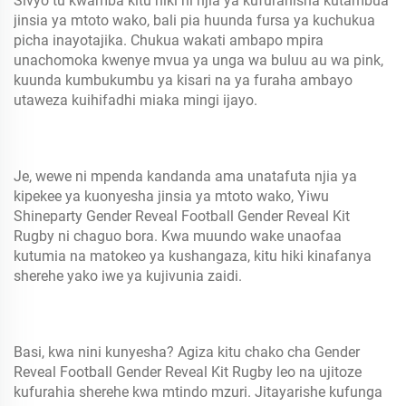
Sivyo tu kwamba kitu hiki ni njia ya kufurahisha kutambua
jinsia ya mtoto wako, bali pia huunda fursa ya kuchukua
picha inayotajika. Chukua wakati ambapo mpira
unachomoka kwenye mvua ya unga wa buluu au wa pink,
kuunda kumbukumbu ya kisari na ya furaha ambayo
utaweza kuihifadhi miaka mingi ijayo.
Je, wewe ni mpenda kandanda ama unatafuta njia ya
kipekee ya kuonyesha jinsia ya mtoto wako, Yiwu
Shineparty Gender Reveal Football Gender Reveal Kit
Rugby ni chaguo bora. Kwa muundo wake unaofaa
kutumia na matokeo ya kushangaza, kitu hiki kinafanya
sherehe yako iwe ya kujivunia zaidi.
Basi, kwa nini kunyesha? Agiza kitu chako cha Gender
Reveal Football Gender Reveal Kit Rugby leo na ujitoze
kufurahia sherehe kwa mtindo mzuri. Jitayarishe kufunga