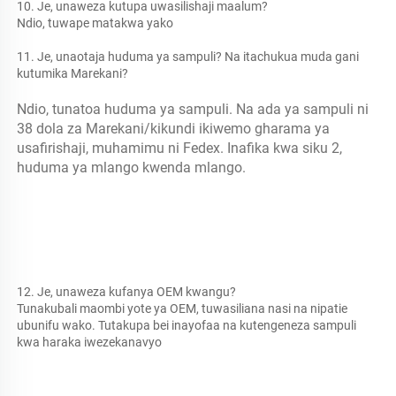
10. Je, unaweza kutupa uwasilishaji maalum? 
Ndio, tuwape matakwa yako 
11. Je, unaotaja huduma ya sampuli? Na itachukua muda gani 
kutumika Marekani? 
Ndio, tunatoa huduma ya sampuli. Na ada ya sampuli ni 
38 dola za Marekani/kikundi ikiwemo gharama ya 
usafirishaji, muhamimu ni Fedex. Inafika kwa siku 2, 
huduma ya mlango kwenda mlango. 
12. Je, unaweza kufanya OEM kwangu? 
Tunakubali maombi yote ya OEM, tuwasiliana nasi na nipatie 
ubunifu wako. Tutakupa bei inayofaa na kutengeneza sampuli 
kwa haraka iwezekanavyo 