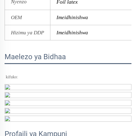
Nyenzo
Foil latex
OEM
Imeidhinishwa
Hizimu ya DDP
Imeidhinishwa
Maelezo ya Bidhaa
kifuko: 
Profaili ya Kampuni