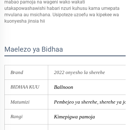
mabao pamoja na wageni wako wakati
utakapowashawishi habari nzuri kuhusu kama umepata
mvulana au msichana. Usipoteze uzoefu wa kipekee wa
kuonyesha jinsia hii
Maelezo ya Bidhaa
Brand
2022 onyesho la sherehe
BIDHAA KUU
Ballnoon
Matumizi
Pembejeo ya sherehe, sherehe ya joto
Rangi
Kimepigwa pamoja