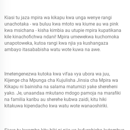
Kiasi tu jaza mpira wa kikapu kwa unga wenye rangi
unachotaka - wa buluu kwa mtoto wa kiume au wa pink
kwa msichana - kisha kimbia au utupie mpira kupatikana
kile kinachofichwa ndani! Mpira umewekwa kuchomoka
unapotoweka, kutoa rangi kwa njia ya kushangaza
ambayo itasababisha watu wote kuwa na awe.
Imetengenezwa kutoka kwa vifaa vya ubora wa juu,
Kijenge cha Mpunga cha Kujulisha Jinsia cha Mpira wa
Kikapu ni bainisha na salama matumizi yake shereheni
yako. Je, unaandaa mkutano mdogo pamoja na marafiki
na familia karibu au sherehe kubwa zaidi, kitu hiki
kitakuwa kipendacho kwa watu wote wanaoshiriki.