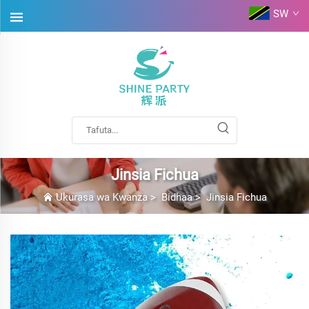
SW
Jinsia Fichua
Ukurasa wa Kwanza
>
Bidhaa
>
Jinsia Fichua