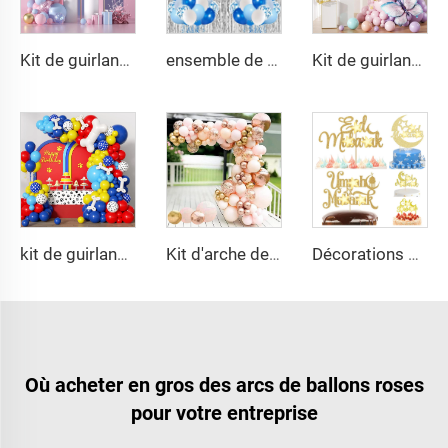
Kit de guirlande de ballons rose et bleu, arc en ballons avec confettis rose, bleu et or, décorations de ballons en latex pour révélation du sexe du bébé, fête prénatale
ensemble de 65 pièces pour arche de ballons, rideau en film aluminium motif étoile Joyeux Anniversaire, fournisseur pour décoration de fête d'anniversaire
Kit de guirlande d'arche en ballons en latex violet pâle, vert, jaune, rose, orange pastel pour décorations de fête d'anniversaire
kit de guirlande de 152 pièces ballons avec empreintes de pattes et os de chien en aluminium pour baby shower
Kit d'arche de ballons rose or, ballons métallisés macaron 4D en feuille pour décorations de remise des diplômes, baby shower, anniversaire, mariage
Décorations de fête dorées scintillantes pour Eid, décor de gâteau doré scintillant Umrah Mubarak pour décoration de fête Umrah Hajj
Où acheter en gros des arcs de ballons roses
pour votre entreprise