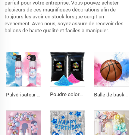
parfait pour votre entreprise. Vous pouvez acheter
plusieurs de ces magnifiques décorations afin de
toujours les avoir en stock lorsque surgit un
événement. Avec nous, soyez assuré de recevoir des
ballons de haute qualité et faciles à manipuler.
Poudre colorée pour révélation du sexe, rose et bleue, pour garçon ou fille, décorations de fête
Pulvérisateur pour Révélation de Sexe, Poudre Colorée Bleue ou Rose, Vaporisateur pour Révélation de Sexe Garçon ou Fille
Balle de basket pour révélation du sexe garçon ou fille avec poudre, canon à fumée, bombe de fumée pour révélation du sexe