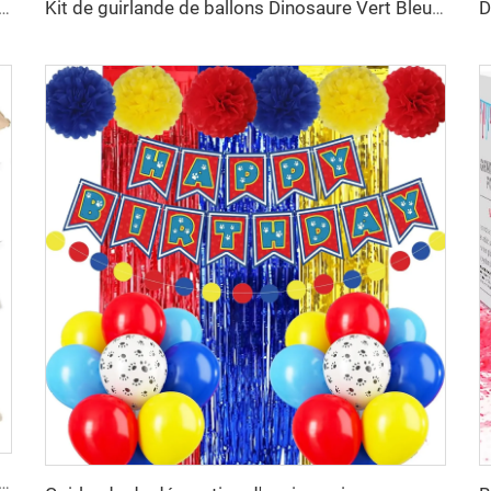
iversaire sur le thème Animal Jungle Safari, ballons verts et marron pour enfants, guirlande, kit d'arche en latex
Kit de guirlande de ballons Dinosaure Vert Bleu Orange, rideau en feuille métallique Joyeux Anniversaire pour fête enfantine sur le thème jungle safari dinosaure
ire, bannière en lettres métallisées de 16 pouces, ballon en aluminium pour décorations de fête d'anniversaire