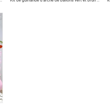
oël, guirlande en arc, ballons en latex rouges, blancs et dorés, ballons en aluminium pour Noël et Nouvel An
Kit de guirlande d'arche de ballons vert et brun avec ballons marron, noir et vert lime foncé pour thème de shower de bébé sur le jeu vidéo jungle
s de fête prénatale baie