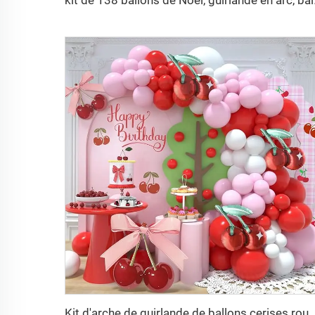
kit de 138 ballons de N
Kit d'arche de guirlande de ballons cerises rouge rose blanc avec ballons en aluminium cerises, décoration