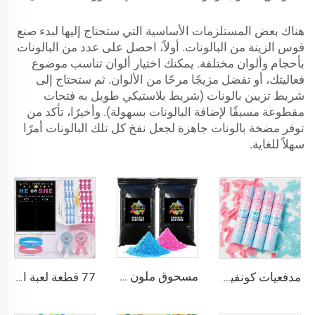
هناك بعض المستلزمات الأساسية التي ستحتاج إليها لبدء صنع
قوس الزينة من البالونات. أولاً، احصل على عدد من البالونات
بأحجام وألوان مختلفة. يمكنك اختيار ألوان تناسب موضوع
فعاليتك، أو تفضل مزيجًا مرحًا من الألوان. ثم ستحتاج إلى
شريط تزيين بالونات (شريط بلاستيكي طويل به فتحات
مقطوعة مسبقًا لإضافة البالونات بسهولة). وأخيرًا، تأكد من
توفر مضخة بالونات جاهزة لجعل نفخ كل تلك البالونات أمرًا
سهلاً للغاية.
مسحوق ملون لكشف الجنس، أزرق ووردي للذكر أو الأنثى، زينة لحفل كشف الجنس
77 قطعة لعبة التصويت للذكور أو الإناث ملصقات وسوار للكشف عن الجنس لعبة تخمين حفل ديكور الحفل
مدفعيات كونفيتي لكشف الجنس، كونفيتي ورقي من ورق المناديل، ديكورات حفل استقبال المولود