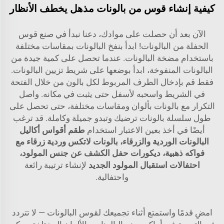
كيفية إنشاء قوس من بالونات مذهل يخطف الأنظار
الآن بعد أن حصلت على موادك، دعنا نبدأ في صنع قوس
الحفلة من البالونات! ابدأ بنفخ البالونات بمقاسات مختلفة
باستخدام مضخة البالونات. عندما تحصل على كمية جيدة من
البالونات المنفوخة، ابدأ بوضعها على شريط تزيين البالونات.
فقط قم بإدخال الطرف المربوط لكل بالون من خلال الفتحة
في الشريط واسحبه لأسفل حتى يثبت في مكانه. واصل
التكرار مع بالونات بألوان ومقاسات مختلفة، حتى تحصل على
طول سلسلة بالونات ترضيك وتبدو جميلة وكاملة. قد ترغب
أيضًا في أخذ بعين الاعتبار استخدام
طقم أقواس أكاليل
البالونات الوردية والزرقاء، بالونات لاتكس وردية زرقاء مع
فواكه ذهبية، ديكورات حفل الكشف عن جنس المولود،
احتفالات استقبال المولود الجديد
لإنشاء ترتيبة رائعة
واحتفالية.
امضِ قدمًا واستمتع أثناء تجميعك لقوس البالونات — لا تتردد