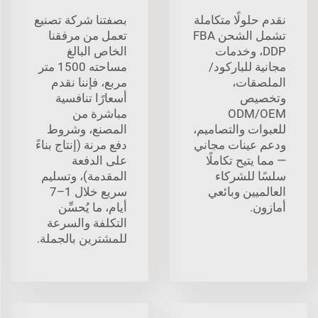
نقدم حلولًا متكاملة
بصفتنا شركة تصنيع
تشمل الشحن FBA
تعمل من مرفقنا
DDP، وخدمات
الخاص البالغ
مجانية للباركود/
مساحته 1500 متر
الملصقات،
مربع، فإننا نقدم
وتخصيص
أسعارًا تنافسية
ODM/OEM
مباشرة من
للعبوات والتصاميم،
المصنع، وشروط
ودعم عينات مجاني
دفع مرنة (إنتاج بناءً
— مما يتيح تكاملًا
على الدفعة
سلسًا للشركاء
المقدمة)، وتسليم
العالميين وبائعي
سريع خلال 1–7
أمازون.
أيام، ما يُحسِّن
التكلفة والسرعة
للمشترين بالجملة.