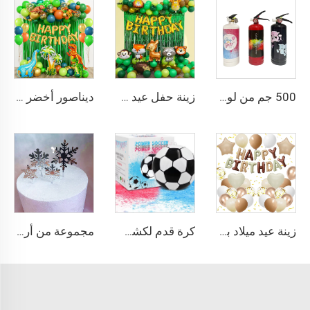
500 جم من لوازم حفل كشف الجنس مع زجاجات بخاخ مسحوق، طفاية حريق بالمسحوق، أدوات حفل بخاخ
زينة حفل عيد ميلاد بمواصفات حيوانات الغابة والاستكشاف، طقم قوس سلسلة بالونات خضراء وبنية للغابة مناسب للأطفال، مصنوعة من اللاتكس
ديناصور أخضر وأزرق وبرتقالي بالونات سلسلة طقم قوس ستارة من فويل عيد ميلاد سعيد لحفلات الأطفال ذات الطابع الاستوائي والديناصورات
زينة عيد ميلاد باللون البيج والذهبي والبني، طقم يتكون من 30 قطعة من البالونات وبانر للحفلات وحفل استقبال المولود
كرة قدم لكشف الجنس مع بودرة تنفجر، مجموعة كرات قدم منفجرة لحفلات الكشف عن جنس الذكر
مجموعة من أربعة قطع على شكل ثلوج للكريسماس والعام الجديد، مزين كعكة أكريليك لحفلات أعياد الميلاد وديكور كعكة الحفل