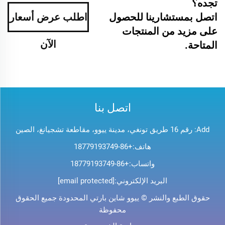
تجده؟
اتصل بمستشارينا للحصول
اطلب عرض أسعار
على مزيد من المنتجات
الآن
المتاحة.
اتصل بنا
Add: رقم 16 طريق تونغي، مدينة ييوو، مقاطعة تشجيانغ، الصين
هاتف:
+86-18779193749
واتساب:
+86-18779193749
البريد الإلكتروني:
[email protected]
حقوق الطبع والنشر © ييوو شاين بارتي المحدودة جميع الحقوق
محفوظة