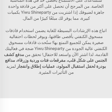
ستساعدك على الاستمتاع بأقصى حد في هذه المناسبة
الخاصة. من المرجح أن تحصل على أكثر من قاذفة واحدة
جاهزة لضيوفك إذا اشتريت من Yiwu Shineparty بكميات
كبيرة، مما يوفر لك مبلغًا كبيرًا من المال.
اتباع هذه الإرشادات البسيطة للغاية يضمن استخدام قاذفات
مسحوق الكنفتي بأقصى طاقتها، ويوفر لحظات احتفالية
صغيرة يمكن للجميع التمتع بها! ستُحدث قاذفات مسحوق
الكنفتي عالية الجودة من Yiwu Shineparty ضجة في فعاليتك
القادمة، لذا اشترِ الآن واستعد للاحتفال! تحقق من
مدفع كشف
الجنس على شكل قلب، مفرقعات فتات وردية وزرقاء، مدافع
بودرة لحفل استقبال المولود، عمليات إطلاق وانفجار
لمزيد
من التأثيرات المثيرة.