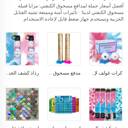
أفضل أسعار جملة لمدافع مسحوق الكنفتي: مزايا قنبلة
مسحوق الكنفتي لدينا: · تأثيرات آمنة وممتعة تشبه القنابل
الحزبية وتستخدم جهاز ضغط قابل لإعادة الاستخدام.
مدفع مسحوق الكنفتي للإعلان عن جنس المولود، مناسب لحفلات الكشف عن جنس الجنين
رذاذ كشف الجنس، مسحوق أزرق أو وردي للكشف عن جنس المولود، زجاجة رش مسحوق أزرق
كرات غولف لإظهار نوع الجنين، مجموعة كرات غولف منفجرة، أفكار لإظهار نوع الجنين ذكر أم أنثى، زينة إظهار نوع المولود بانفجار المسحوق