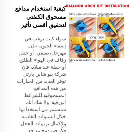
كيفية استخدام مدافع
مسحوق الكنفتي
لتحقيق أقصى تأثير
سواء كنت ترغب في
إضفاء الحيوية على
مهرجان صيفي، أو حفل
زفاف في الهواء الطلق،
أو حفلة عيد ميلاد، فإن
شركة ييو شاين بارتي
توفر العديد من الخيارات
من هذه المدافع
المسحوقية للشرائط
الورقية، ولا شك أنك
ستستمر في استخدامها
خلال السنوات القادمة.
ولإكمال ترتيبات الحفل،
فكّر في دمج مدافع