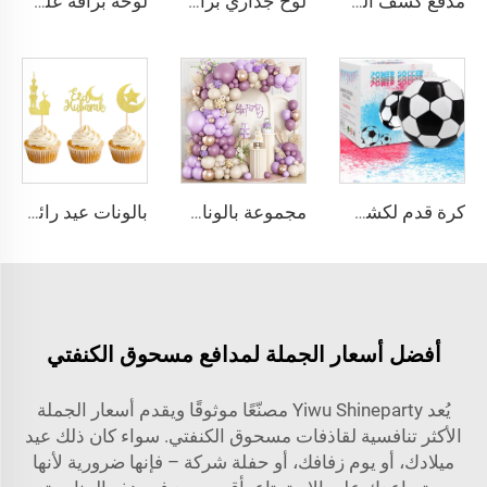
مدفع كشف الجنس على شكل قلب، مفرقعات فتات وردية وزرقاء، مدافع بودرة لحفل استقبال المولود، عمليات إطلاق وانفجار
لوح جداري براق من سلسلة اللمعان، خلفية صور متلألئة، خلفية زينة لأعياد الميلاد، حفلات الزفاف، الخطوبة، والذكريات السنوية
لوحة براقة على شكل مروحة ثلاثية الأبعاد، جدار متلألئ، لوحة لامعة للخلفية، خلفية صور مناسبة لتزيين أعياد الميلاد والزفاف والخطوبة وذكرى الزواج
كرة قدم لكشف الجنس مع بودرة تنفجر، مجموعة كرات قدم منفجرة لحفلات الكشف عن جنس الذكر
مجموعة بالونات القوس بلون بنفسجي داكن، بالونات بنفسجي ومعدنية بلون الشمبانيا الذهبي لتزيين حفلات عيد الميلاد والأعراس والمناسبات
بالونات عيد رائجة، مزين كعكة هلال قمر نجمة لمهرجان الكيك، أدوات تزيين كعك وحلويات لعيد
أفضل أسعار الجملة لمدافع مسحوق الكنفتي
يُعد Yiwu Shineparty مصنّعًا موثوقًا ويقدم أسعار الجملة
الأكثر تنافسية لقاذفات مسحوق الكنفتي. سواء كان ذلك عيد
ميلادك، أو يوم زفافك، أو حفلة شركة – فإنها ضرورية لأنها