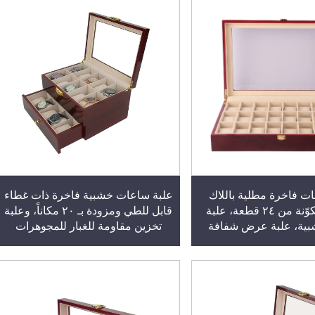
ت فاخرة مطلية باللاك
علبة ساعات خشبية فاخرة ذات غطاء
الأحمر ومكوّنة من ٢٤ قطعة، علبة
قابل للطي ومزودة بـ ٢٠ مكاناً، وعلبة
بية، علبة عرض شفافة
تخزين مقاومة للغبار للمجوهرات
للساعات