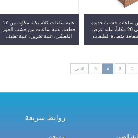
علبة ساعات كلاسيكية مكوَّنة من ١٢
ين ساعات خشبية جديدة
قطعة، علبة ساعات من خشب الجوز
تحتوي على 20 مكاناً، علبة عرض
المُغشَّى، علبة تخزين، علبة تغليف
افة متعددة الطبقات
فاخرة للساعات مصنوعة من الخشب
بتصميم درج
2
3
4
5
التالي
روابط سريعة
من نحن