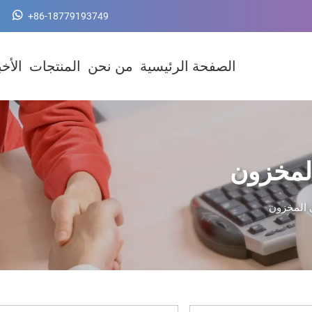
+86-18779193749
الصفحة الرئيسية
من نحن
المنتجات
الأخب
لمخزون
 المخزون