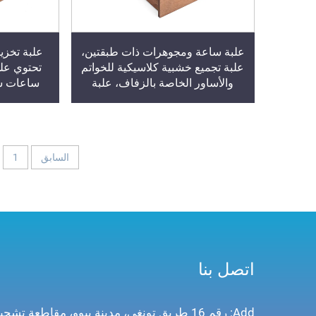
علبة ساعة ومجوهرات ذات طبقتين،
علبة تخز
علبة تجميع خشبية كلاسيكية للخواتم
والأساور الخاصة بالزفاف، علبة
ساعات شف
تخزين مكتبية بدرج
السابق
1
اتصل بنا
Add: رقم 16 طريق تونغي، مدينة ييوو، مقاطعة تشجيانغ، الصين