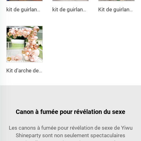
kit de guirlande de 152 pièces ballons avec empreintes de pattes et os de chien en aluminium pour baby shower
kit de guirlande de 150 pièces ballons à ruban rose noir ruban cravate et ballons en mylar pour décorations d'anniversaire de filles
Kit de guirlande et arche Joyeux Anniversaire ballons noir vert pour fête d'anniversaire fournisseurs de décoration pour fête d'enfants
Kit d'arche de ballons rose or, ballons métallisés macaron 4D en feuille pour décorations de remise des diplômes, baby shower, anniversaire, mariage
Canon à fumée pour révélation du sexe
Les canons à fumée pour révélation de sexe de Yiwu
Shineparty sont non seulement spectaculaires