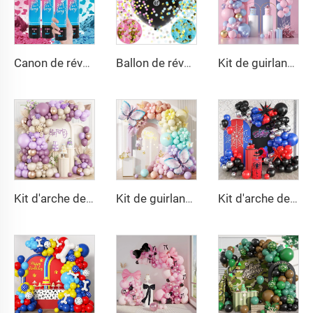
Canon de révélation du sexe, poppers en forme de cœur avec confettis, roses et bleus, poudre pour canon, tireur, lanceur pour fête de naissance, baptême
Ballon de révélation du sexe avec gros ballons noirs remplis de confettis en forme de cœur rose et bleu, pour garçon ou fille
Kit de guirlande de ballons rose et bleu, arc en ballons avec confettis rose, bleu et or, décorations de ballons en latex pour révélation du sexe du bébé, fête prénatale
Kit d'arche de ballons violet poussière, ballons métallisés violets champagne dorés pour décoration d'anniversaire, mariage, fête
Kit de guirlande d'arche en ballons en latex violet pâle, vert, jaune, rose, orange pastel pour décorations de fête d'anniversaire
Kit d'arche de ballons rouge, bleu, noir, kit d'arche de ballons Spiderman, ballons rouges, bleus et noirs, décorations de fête sur le thème de Spiderman