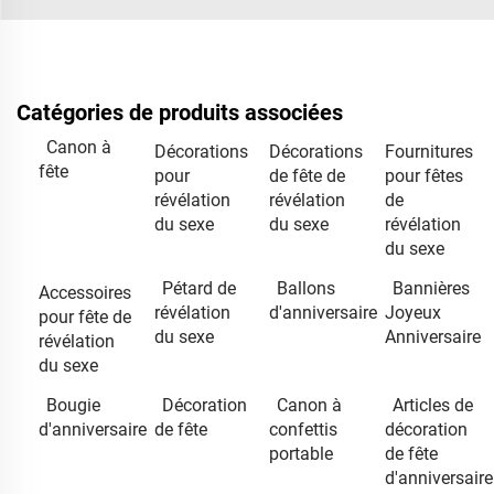
Catégories de produits associées
Canon à
Décorations
Décorations
Fournitures
fête
pour
de fête de
pour fêtes
révélation
révélation
de
du sexe
du sexe
révélation
du sexe
Pétard de
Ballons
Bannières
Accessoires
révélation
d'anniversaire
Joyeux
pour fête de
du sexe
Anniversaire
révélation
du sexe
Bougie
Décoration
Canon à
Articles de
d'anniversaire
de fête
confettis
décoration
portable
de fête
d'anniversaire