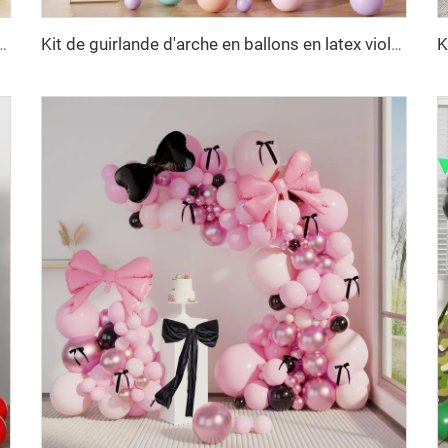
ns métallisés violets champagne dorés pour décoration d'anniversaire, mariage, fête
Kit de guirlande d'arche en ballons en latex violet pâle, vert, jaune, rose, orange pastel pour décorations de fête d'anniversaire