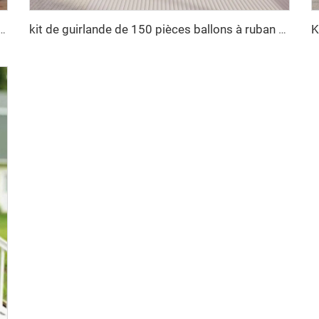
s ballons avec empreintes de pattes et os de chien en aluminium pour baby shower
kit de guirlande de 150 pièces ballons à ruban rose noir ruban cravate et ballons en mylar pour décorations d'anniversaire de filles