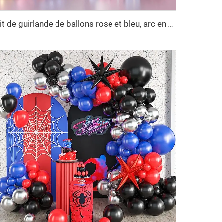
Kit de guirlande de ballons rose et bleu, arc en ballons avec confettis rose, bleu et or, décorations de ballons en latex pour révélation du sexe du bébé, fête prénatale