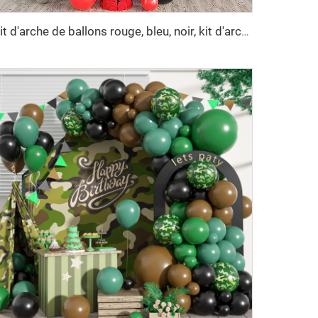
Kit d'arche de ballons rouge, bleu, noir, kit d'arche de ballons Spiderman, ballons rouges, bleus et noirs, décorations de fête sur le thème de Spiderman