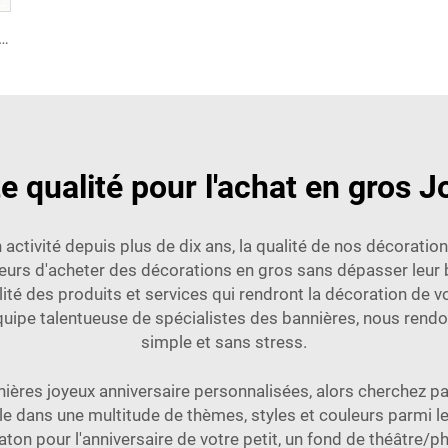
e or, ballons métallisés macaron 4D en feuille pour décorations de remise des diplômes, baby shower, anniversaire, mariage
e qualité pour l'achat en gros J
ctivité depuis plus de dix ans, la qualité de nos décorations
eurs d'acheter des décorations en gros sans dépasser leur 
alité des produits et services qui rendront la décoration de
uipe talentueuse de spécialistes des bannières, nous rend
simple et sans stress.
nières joyeux anniversaire personnalisées, alors cherchez pa
ble dans une multitude de thèmes, styles et couleurs parmi
on pour l'anniversaire de votre petit, un fond de théâtre/