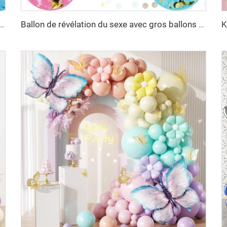
, poppers en forme de cœur avec confettis, roses et bleus, poudre pour canon, tireur, lanceur pour fête de naissance, baptême
Ballon de révélation du sexe avec gros ballons noirs remplis de confettis en forme de cœur rose et bleu, pour garçon ou fille