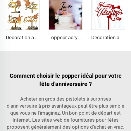
Décoration acrylique imprimée dessin animé pour gâteau d'anniversaire, toppeur de gâteau anniversaire Capybara, fournitures de fête
Toppeur acrylique style Instagram, décoration créative en forme de cœur LOVE pour table de desserts
Décoration acrylique de gâteau style Instagram Joyeuse Saint-Valentin, toppeur acrylique pour gâteau de la Saint-Valentin
Comment choisir le popper idéal pour votre
fête d'anniversaire ?
Acheter en gros des pistolets à surprises
d'anniversaire à prix avantageux peut être plus simple
que vous ne l'imaginez. Un bon point de départ est
Internet. Les sites web de fournitures pour fêtes
proposent généralement des options d'achat en vrac.