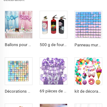
Ballons pour Baby Shower et Révélation du Sexe du Bébé, Rideaux en Aluminium, Fournitures de Décoration
500 g de fournitures pour révélation du sexe avec poudre, bouteilles aérosols, extincteur en poudre, accessoires de fête, aérosol festif
Panneau mural scintillant à paillettes, fond photo à effet bling, arrière-plan pour décorations d'anniversaire, mariage, fiançailles, anniversaire
69 pièces de décorations de ballons d'anniversaire avec papillons violets, bannières de ballons en forme de queue de poisson violette pour ensemble de ballons d'anniversaire
Décorations populaires pour fond de mariage, panneau brillant, mur scintillant, panneau de paillettes pour fête
kit de décoration d'anniversaire 53 pièces, ballon en aluminium HAPPY BIRTHDAY, cône de glace, arc en ballon métallisé pour fête d'anniversaire