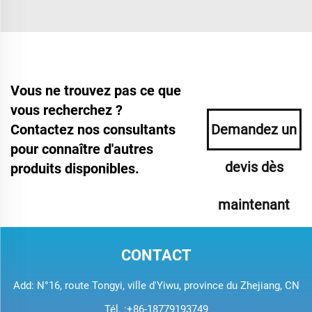
Vous ne trouvez pas ce que
vous recherchez ?
Contactez nos consultants
Demandez un
pour connaître d'autres
devis dès
produits disponibles.
maintenant
CONTACT
Add: N°16, route Tongyi, ville d'Yiwu, province du Zhejiang, CN
Tél. :
+86-18779193749