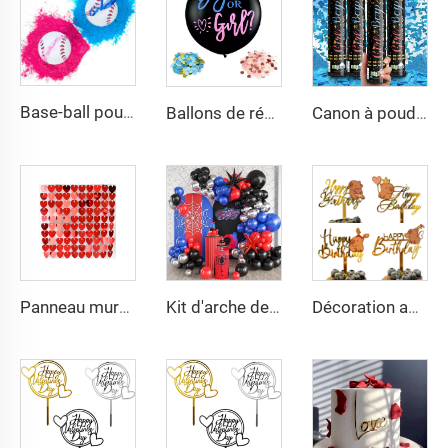
Base-ball pour révélation du sexe avec poudre rose et bleue, meilleure idée pour une fête de révélation de bébé garçon ou fille, décoration en balle explosive pour révélation du sexe
Ballons de révélation du sexe noir pour garçon ou fille, ballon en latex de 36 pouces avec confettis pour décoration de fête de grossesse, anniversaire, Globos
Canon à poudre biodégradable pour révélation de sexe, poppers de révélation, décorations pour baby shower, fête de bébé
Panneau mural en forme de cœur scintillant à paillettes, fond photo à effet bling, arrière-plan pour décorations d'anniversaire, mariage, fiançailles, anniversaire
Kit d'arche de ballons rouge, bleu, noir, kit d'arche de ballons Spiderman, ballons rouges, bleus et noirs, décorations de fête sur le thème de Spiderman
Décoration acrylique imprimée dessin animé pour gâteau d'anniversaire, toppeur de gâteau anniversaire Capybara, fournitures de fête